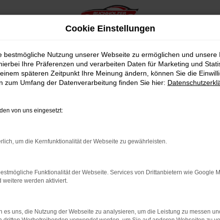
Cookie Einstellungen
ie bestmögliche Nutzung unserer Webseite zu ermöglichen und unsere
hierbei Ihre Präferenzen und verarbeiten Daten für Marketing und Stati
einem späteren Zeitpunkt Ihre Meinung ändern, können Sie die Einwillig
en zum Umfang der Datenverarbeitung finden Sie hier:
Datenschutzerkl
Öffnungszeiten & Kontakt
en von uns eingesetzt:
Montag bis Freitag:
Buchholzer KFZ GmbH
rlich, um die Kernfunktionalität der Webseite zu gewährleisten.
07:30 bis 12:00 Uhr
Im roten Tal 16
13:00 bis 17:00 Uhr
Im Gohl 12
56751 Polch
estmögliche Funktionalität der Webseite. Services von Drittanbietern wie Google 
Samstag
eitere werden aktiviert.
8:00 bis 13:00 Uhr
+49 (0) 26 54 - 88 69
90
+49 (0) 26 54 - 88 69
 es uns, die Nutzung der Webseite zu analysieren, um die Leistung zu messen u
920