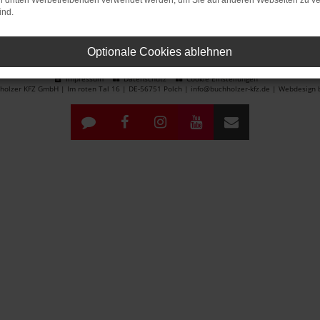
on dritten Werbetreibenden verwendet werden, um Sie auf anderen Webseiten zu ve
ind.
Optionale Cookies ablehnen
Impressum
Datenschutz
Cookie Einstellungen
olzer KFZ GmbH | Im roten Tal 16 | DE-56751 Polch | info@buchholzer-kfz.de |
Webdesign b