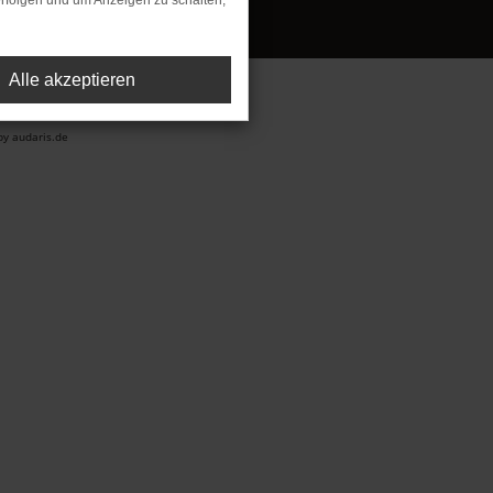
rfolgen und um Anzeigen zu schalten,
Alle akzeptieren
y audaris.de