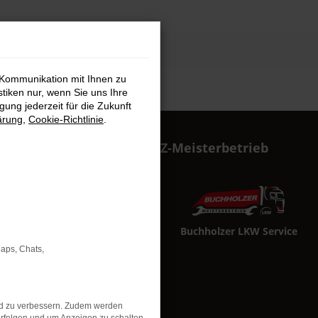
 Kommunikation mit Ihnen zu
stiken nur, wenn Sie uns Ihre
ung jederzeit für die Zukunft
ärung
,
Cookie-Richtlinie
.
Buchholzer KFZ-Meisterbetrieb
Buchholzer PKW Service
Buchholzer LKW Service
Maps, Chats,
nd zu verbessern. Zudem werden