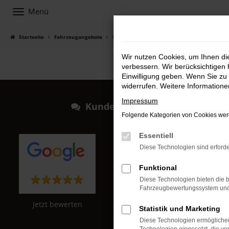
Menü
Zum
Hauptinhalt
springen
Startseite
Fahrzeugangebote
Fahrzeugsuche
Wir nutzen Cookies, um Ihnen d
verbessern. Wir berücksichtigen 
Einwilligung geben. Wenn Sie zu 
widerrufen. Weitere Information
Impressum
Kundenstimmen
Folgende Kategorien von Cookies werd
Essentiell
Diese Technologien sind erforde
Funktional
Diese Technologien bieten die b
Fahrzeugbewertungssystem und w
Jetzt bewerten
Jetzt bewerten
Statistik und Marketing
Diese Technologien ermöglichen