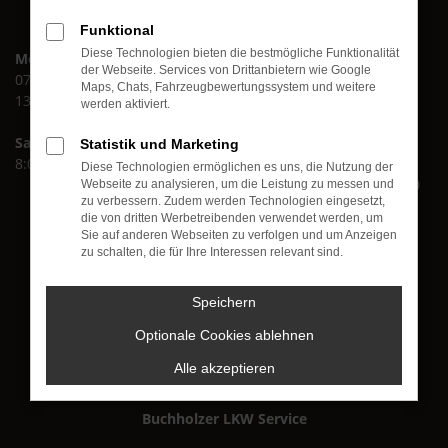
Funktional
Diese Technologien bieten die bestmögliche Funktionalität
Montag bis Freitag:
Buchholzer KFZ GmbH
der Webseite. Services von Drittanbietern wie Google
07:30 bis 12:00 Uhr
Im roten Tal 16
Maps, Chats, Fahrzeugbewertungssystem und weitere
13:00 bis 17:00 Uhr
Im Gohl 12
werden aktiviert.
56751 Polch
Samstag
Statistik und Marketing
8:00 bis 13:00 Uhr
+49 (0) 26 54 - 88 69 90
Diese Technologien ermöglichen es uns, die Nutzung der
+49 (0) 26 54 - 88 69 920
Webseite zu analysieren, um die Leistung zu messen und
zu verbessern. Zudem werden Technologien eingesetzt,
Buchholzer KFZ-Meisterbetrieb
die von dritten Werbetreibenden verwendet werden, um
Sie auf anderen Webseiten zu verfolgen und um Anzeigen
zu schalten, die für Ihre Interessen relevant sind.
Speichern
Buchholzer PKW Service
Optionale Cookies ablehnen
Alle akzeptieren
Buchholzer LKW Service