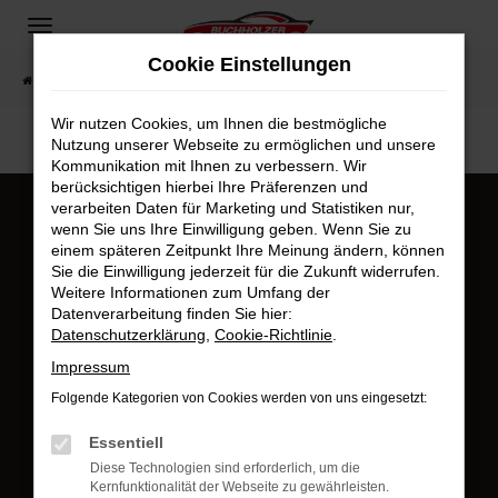
Zum
Hauptinhalt
Cookie Einstellungen
springen
Startseite
Fahrzeugangebote
Fahrzeugsuche
Wir nutzen Cookies, um Ihnen die bestmögliche
Nutzung unserer Webseite zu ermöglichen und unsere
Kommunikation mit Ihnen zu verbessern. Wir
berücksichtigen hierbei Ihre Präferenzen und
verarbeiten Daten für Marketing und Statistiken nur,
Kundenstimmen
wenn Sie uns Ihre Einwilligung geben. Wenn Sie zu
einem späteren Zeitpunkt Ihre Meinung ändern, können
Sie die Einwilligung jederzeit für die Zukunft widerrufen.
Weitere Informationen zum Umfang der
Datenverarbeitung finden Sie hier:
Datenschutzerklärung
,
Cookie-Richtlinie
.
Impressum
Folgende Kategorien von Cookies werden von uns eingesetzt:
Jetzt bewerten
Essentiell
Jetzt bewerten
Diese Technologien sind erforderlich, um die
Öffnungszeiten & Kontakt
Kernfunktionalität der Webseite zu gewährleisten.