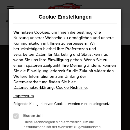
Zum
Hauptinhalt
Cookie Einstellungen
springen
Startseite
Fahrzeugangebote
Fahrzeugsuche
Wir nutzen Cookies, um Ihnen die bestmögliche
Nutzung unserer Webseite zu ermöglichen und unsere
Kommunikation mit Ihnen zu verbessern. Wir
berücksichtigen hierbei Ihre Präferenzen und
verarbeiten Daten für Marketing und Statistiken nur,
Kundenstimmen
wenn Sie uns Ihre Einwilligung geben. Wenn Sie zu
einem späteren Zeitpunkt Ihre Meinung ändern, können
Sie die Einwilligung jederzeit für die Zukunft widerrufen.
Weitere Informationen zum Umfang der
Datenverarbeitung finden Sie hier:
Datenschutzerklärung
,
Cookie-Richtlinie
.
Impressum
Folgende Kategorien von Cookies werden von uns eingesetzt:
Jetzt bewerten
Essentiell
Jetzt bewerten
Diese Technologien sind erforderlich, um die
Öffnungszeiten & Kontakt
Kernfunktionalität der Webseite zu gewährleisten.