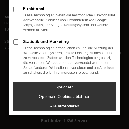
Funktional
Diese Technologien bieten die bestmögliche Funktionalität
Montag bis Freitag:
Buchholzer KFZ GmbH
der Webseite. Services von Drittanbietern wie Google
07:30 bis 12:00 Uhr
Im roten Tal 16
Maps, Chats, Fahrzeugbewertungssystem und weitere
13:00 bis 17:00 Uhr
Im Gohl 12
werden aktiviert.
56751 Polch
Samstag
Statistik und Marketing
8:00 bis 13:00 Uhr
+49 (0) 26 54 - 88 69 90
Diese Technologien ermöglichen es uns, die Nutzung der
+49 (0) 26 54 - 88 69 920
Webseite zu analysieren, um die Leistung zu messen und
zu verbessern. Zudem werden Technologien eingesetzt,
Buchholzer KFZ-Meisterbetrieb
die von dritten Werbetreibenden verwendet werden, um
Sie auf anderen Webseiten zu verfolgen und um Anzeigen
zu schalten, die für Ihre Interessen relevant sind.
Speichern
Buchholzer PKW Service
Optionale Cookies ablehnen
Alle akzeptieren
Buchholzer LKW Service