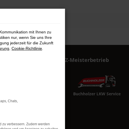
 Kommunikation mit Ihnen zu
stiken nur, wenn Sie uns Ihre
ung jederzeit für die Zukunft
ärung
,
Cookie-Richtlinie
.
Buchholzer KFZ-Meisterbetrieb
Buchholzer PKW Service
Buchholzer LKW Service
Maps, Chats,
nd zu verbessern. Zudem werden