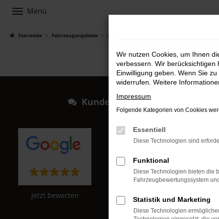
Menü
Zum
Hauptinhalt
springen
Startseite
Fahrzeugangebote
Fahrzeugsuche
Wir nutzen Cookies, um Ihnen d
verbessern. Wir berücksichtigen 
Einwilligung geben. Wenn Sie zu 
widerrufen. Weitere Information
Impressum
Kundenstimmen
Folgende Kategorien von Cookies werd
Essentiell
Diese Technologien sind erforde
Funktional
Diese Technologien bieten die b
Fahrzeugbewertungssystem und w
Jetzt bewerten
Jetzt bewerten
Statistik und Marketing
Diese Technologien ermöglichen