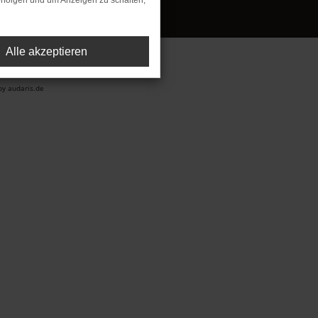
rfolgen und um Anzeigen zu schalten,
Alle akzeptieren
y audaris.de