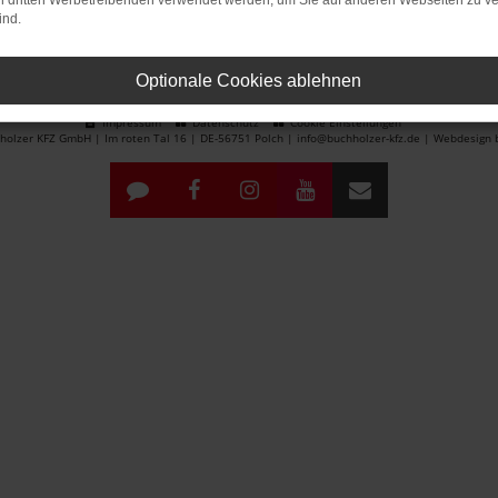
on dritten Werbetreibenden verwendet werden, um Sie auf anderen Webseiten zu ve
ind.
Optionale Cookies ablehnen
Impressum
Datenschutz
Cookie Einstellungen
olzer KFZ GmbH | Im roten Tal 16 | DE-56751 Polch | info@buchholzer-kfz.de |
Webdesign b