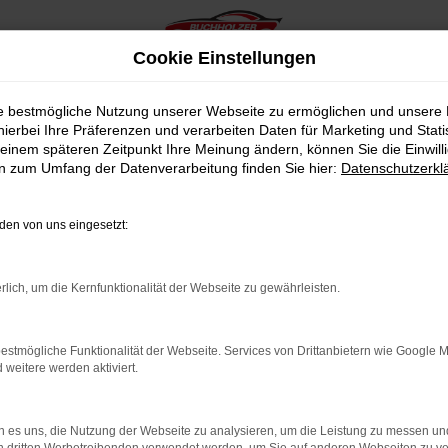
Cookie Einstellungen
ie bestmögliche Nutzung unserer Webseite zu ermöglichen und unsere
hierbei Ihre Präferenzen und verarbeiten Daten für Marketing und Stati
einem späteren Zeitpunkt Ihre Meinung ändern, können Sie die Einwillig
en zum Umfang der Datenverarbeitung finden Sie hier:
Datenschutzerkl
Öffnungszeiten & Kontakt
en von uns eingesetzt:
Montag bis Freitag:
Buchholzer KFZ GmbH
rlich, um die Kernfunktionalität der Webseite zu gewährleisten.
07:30 bis 12:00 Uhr
Im roten Tal 16
13:00 bis 17:00 Uhr
Im Gohl 12
56751 Polch
estmögliche Funktionalität der Webseite. Services von Drittanbietern wie Google 
Samstag
eitere werden aktiviert.
8:00 bis 13:00 Uhr
+49 (0) 26 54 - 88 69
90
+49 (0) 26 54 - 88 69
 es uns, die Nutzung der Webseite zu analysieren, um die Leistung zu messen u
920