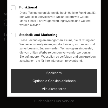
Funktional
Diese Technologien bieten die bestmögliche Funktionalität
Montag bis Freitag:
Buchholzer KFZ GmbH
der Webseite. Services von Drittanbietern wie Google
07:30 bis 12:00 Uhr
Im roten Tal 16
Maps, Chats, Fahrzeugbewertungssystem und weitere
13:00 bis 17:00 Uhr
Im Gohl 12
werden aktiviert.
56751 Polch
Samstag
Statistik und Marketing
8:00 bis 13:00 Uhr
+49 (0) 26 54 - 88 69 90
Diese Technologien ermöglichen es uns, die Nutzung der
+49 (0) 26 54 - 88 69 920
Webseite zu analysieren, um die Leistung zu messen und
zu verbessern. Zudem werden Technologien eingesetzt,
Buchholzer KFZ-Meisterbetrieb
die von dritten Werbetreibenden verwendet werden, um
Sie auf anderen Webseiten zu verfolgen und um Anzeigen
zu schalten, die für Ihre Interessen relevant sind.
Speichern
Buchholzer PKW Service
Optionale Cookies ablehnen
Alle akzeptieren
Buchholzer LKW Service