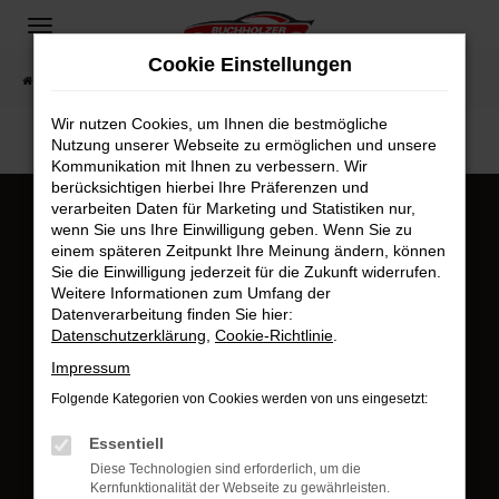
Zum
Hauptinhalt
Cookie Einstellungen
springen
Startseite
Fahrzeugangebote
Fahrzeugsuche
Wir nutzen Cookies, um Ihnen die bestmögliche
Nutzung unserer Webseite zu ermöglichen und unsere
Kommunikation mit Ihnen zu verbessern. Wir
berücksichtigen hierbei Ihre Präferenzen und
verarbeiten Daten für Marketing und Statistiken nur,
Kundenstimmen
wenn Sie uns Ihre Einwilligung geben. Wenn Sie zu
einem späteren Zeitpunkt Ihre Meinung ändern, können
Sie die Einwilligung jederzeit für die Zukunft widerrufen.
Weitere Informationen zum Umfang der
Datenverarbeitung finden Sie hier:
Datenschutzerklärung
,
Cookie-Richtlinie
.
Impressum
Folgende Kategorien von Cookies werden von uns eingesetzt:
Jetzt bewerten
Essentiell
Jetzt bewerten
Diese Technologien sind erforderlich, um die
Öffnungszeiten & Kontakt
Kernfunktionalität der Webseite zu gewährleisten.