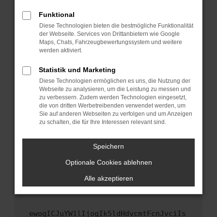
Fenster?
Funktional
Starte dein Gerät neu.
Diese Technologien bieten die bestmögliche Funktionalität
Das kann manchmal helfen, vorübergehende
der Webseite. Services von Drittanbietern wie Google
Maps, Chats, Fahrzeugbewertungssystem und weitere
Probleme zu beheben.
werden aktiviert.
Stelle sicher, dass dein Browser und dein
Betriebssystem auf dem neuesten Stand
Statistik und Marketing
sind.
Diese Technologien ermöglichen es uns, die Nutzung der
Webseite zu analysieren, um die Leistung zu messen und
Veraltete Software birgt nicht nur ein
zu verbessern. Zudem werden Technologien eingesetzt,
Sicherheitsrisiko, sondern kann auch dazu
die von dritten Werbetreibenden verwendet werden, um
führen, dass bestimmte Funktionen nicht mehr
Sie auf anderen Webseiten zu verfolgen und um Anzeigen
unterstützt werden.
zu schalten, die für Ihre Interessen relevant sind.
Wende dich an den Webseitenbetreiber.
Speichern
Wenn du alle oben genannten Schritte versucht
hast, kontaktiere uns bitte. Wir werden
Optionale Cookies ablehnen
versuchen, das Problem zu beheben. Du kannst
Alle akzeptieren
uns diesen Text schicken, um uns bei der
Fehlersuche zu unterstützen:
ewogICJuYW1lIjogIk5ldHdvcmtFcnJvciIs