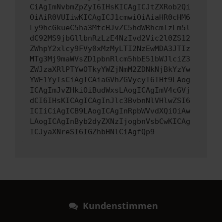
CiAgImNvbmZpZyI6IHsKICAgICJtZXRob2Qi
OiAiR0VUIiwKICAgICJ1cmwiOiAiaHR0cHM6
Ly9hcGkueC5ha3MtcHJvZC5hdWRhcmlzLm5l
dC92MS9jbGllbnRzLzE4NzIvd2Vic2l0ZS12
ZWhpY2xlcy9FVy0xMzMyLTI2NzEwMDA3JTIz
MTg3Mj9maWVsZD1pbnRlcm5hbE51bWJlciZ3
ZWJzaXRlPTYwOTkyYWZjNmM2ZDNkNjBkYzYw
YWE1YyIsCiAgICAiaGVhZGVycyI6IHt9LAog
ICAgImJvZHkiOiBudWxsLAogICAgImV4cGVj
dCI6IHsKICAgICAgInJlc3BvbnNlVHlwZSI6
ICIiCiAgICB9LAogICAgInRpbWVvdXQiOiAw
LAogICAgInByb2dyZXNzIjogbnVsbCwKICAg
ICJyaXNreSI6IGZhbHNlCiAgfQp9
Kundenstimmen