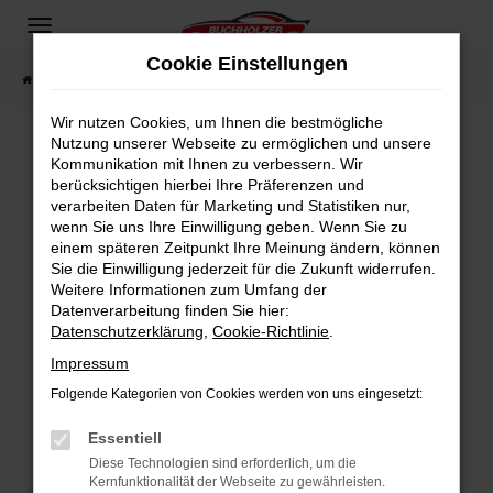
Zum
Hauptinhalt
Cookie Einstellungen
springen
Startseite
Fahrzeugangebote
Fahrzeugsuche
Wir nutzen Cookies, um Ihnen die bestmögliche
Nutzung unserer Webseite zu ermöglichen und unsere
Kommunikation mit Ihnen zu verbessern. Wir
Fehler: Network Error
berücksichtigen hierbei Ihre Präferenzen und
verarbeiten Daten für Marketing und Statistiken nur,
Beim Laden ist ein Fehler aufgetreten.
wenn Sie uns Ihre Einwilligung geben. Wenn Sie zu
Hier sind ein paar Tipps, die dir helfen können:
einem späteren Zeitpunkt Ihre Meinung ändern, können
Sie die Einwilligung jederzeit für die Zukunft widerrufen.
Überprüfe deine Firewall und deine
Weitere Informationen zum Umfang der
Internetverbindung.
Datenverarbeitung finden Sie hier:
Datenschutzerklärung
,
Cookie-Richtlinie
.
Laden andere Webseiten, zum Beispiel deine
Suchmaschine?
Impressum
Prüfe deine Browsererweiterungen.
Folgende Kategorien von Cookies werden von uns eingesetzt:
Manche Erweiterungen, wie Werbeblocker,
Essentiell
können das Laden bestimmter Seiten
verhindern. Funktioniert die Seite in einem
Diese Technologien sind erforderlich, um die
Kernfunktionalität der Webseite zu gewährleisten.
anderen Browser oder in einem privaten