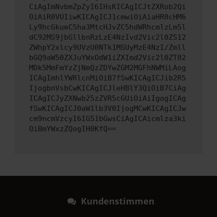
CiAgImNvbmZpZyI6IHsKICAgICJtZXRob2Qi
OiAiR0VUIiwKICAgICJ1cmwiOiAiaHR0cHM6
Ly9hcGkueC5ha3MtcHJvZC5hdWRhcmlzLm5l
dC92MS9jbGllbnRzLzE4NzIvd2Vic2l0ZS12
ZWhpY2xlcy9UVzU0NTk1MSUyMzE4NzI/Zmll
bGQ9aW50ZXJuYWxOdW1iZXImd2Vic2l0ZT02
MDk5MmFmYzZjNmQzZDYwZGM2MGFhNWMiLAog
ICAgImhlYWRlcnMiOiB7fSwKICAgICJib2R5
IjogbnVsbCwKICAgICJleHBlY3QiOiB7CiAg
ICAgICJyZXNwb25zZVR5cGUiOiAiIgogICAg
fSwKICAgICJ0aW1lb3V0IjogMCwKICAgICJw
cm9ncmVzcyI6IG51bGwsCiAgICAicmlza3ki
OiBmYWxzZQogIH0KfQ==
Kundenstimmen