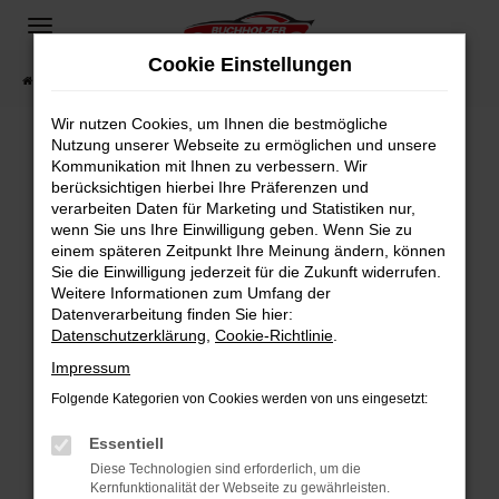
Zum
Hauptinhalt
Cookie Einstellungen
springen
Startseite
Fahrzeugangebote
Fahrzeugsuche
Wir nutzen Cookies, um Ihnen die bestmögliche
Nutzung unserer Webseite zu ermöglichen und unsere
Kommunikation mit Ihnen zu verbessern. Wir
Fehler: Network Error
berücksichtigen hierbei Ihre Präferenzen und
verarbeiten Daten für Marketing und Statistiken nur,
Beim Laden ist ein Fehler aufgetreten.
wenn Sie uns Ihre Einwilligung geben. Wenn Sie zu
Hier sind ein paar Tipps, die dir helfen können:
einem späteren Zeitpunkt Ihre Meinung ändern, können
Sie die Einwilligung jederzeit für die Zukunft widerrufen.
Überprüfe deine Firewall und deine
Weitere Informationen zum Umfang der
Internetverbindung.
Datenverarbeitung finden Sie hier:
Datenschutzerklärung
,
Cookie-Richtlinie
.
Laden andere Webseiten, zum Beispiel deine
Suchmaschine?
Impressum
Prüfe deine Browsererweiterungen.
Folgende Kategorien von Cookies werden von uns eingesetzt:
Manche Erweiterungen, wie Werbeblocker,
Essentiell
können das Laden bestimmter Seiten
verhindern. Funktioniert die Seite in einem
Diese Technologien sind erforderlich, um die
Kernfunktionalität der Webseite zu gewährleisten.
anderen Browser oder in einem privaten