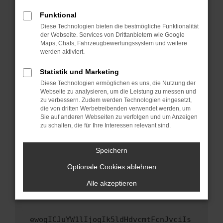
Fenster?
Funktional
Starte dein Gerät neu.
Diese Technologien bieten die bestmögliche Funktionalität
Das kann manchmal helfen, vorübergehende
der Webseite. Services von Drittanbietern wie Google
Maps, Chats, Fahrzeugbewertungssystem und weitere
Probleme zu beheben.
werden aktiviert.
Stelle sicher, dass dein Browser und dein
Betriebssystem auf dem neuesten Stand
Statistik und Marketing
sind.
Diese Technologien ermöglichen es uns, die Nutzung der
Webseite zu analysieren, um die Leistung zu messen und
Veraltete Software birgt nicht nur ein
zu verbessern. Zudem werden Technologien eingesetzt,
Sicherheitsrisiko, sondern kann auch dazu
die von dritten Werbetreibenden verwendet werden, um
führen, dass bestimmte Funktionen nicht mehr
Sie auf anderen Webseiten zu verfolgen und um Anzeigen
unterstützt werden.
zu schalten, die für Ihre Interessen relevant sind.
Wende dich an den Webseitenbetreiber.
Speichern
Wenn du alle oben genannten Schritte versucht
hast, kontaktiere uns bitte. Wir werden
Optionale Cookies ablehnen
versuchen, das Problem zu beheben. Du kannst
Alle akzeptieren
uns diesen Text schicken, um uns bei der
Fehlersuche zu unterstützen:
ewogICJuYW1lIjogIk5ldHdvcmtFcnJvciIs