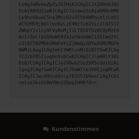
CiAgImNvbmZpZyI6IHsKICAgICJtZXRob2Qi
OiAiR0VUIiwKICAgICJ1cmwiOiAiaHR0cHM6
Ly9hcGkueC5ha3MtcHJvZC5hdWRhcmlzLm5l
dC92MS9jbGllbnRzLzE4NzIvd2Vic2l0ZS12
ZWhpY2xlcy9FVy0xMjY1LTQ5OTUzOCUyMzE4
NzI/ZmllbGQ9aW50ZXJuYWxOdW1iZXImd2Vi
c2l0ZT02MDk5MmFmYzZjNmQzZDYwZGM2MGFh
NWMiLAogICAgImhlYWRlcnMiOiB7fSwKICAg
ICJib2R5IjogbnVsbCwKICAgICJleHBlY3Qi
OiB7CiAgICAgICJyZXNwb25zZVR5cGUiOiAi
IgogICAgfSwKICAgICJ0aW1lb3V0IjogMCwK
ICAgICJwcm9ncmVzcyI6IG51bGwsCiAgICAi
cmlza3kiOiBmYWxzZQogIH0KfQ==
Kundenstimmen