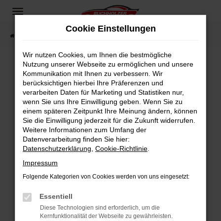
Zum
Hauptinhalt
Cookie Einstellungen
springen
Startseite
Fahrzeugangebote
Fahrzeugsuche
Wir nutzen Cookies, um Ihnen die bestmögliche
Nutzung unserer Webseite zu ermöglichen und unsere
Kommunikation mit Ihnen zu verbessern. Wir
Fehler: Network Error
berücksichtigen hierbei Ihre Präferenzen und
verarbeiten Daten für Marketing und Statistiken nur,
Beim Laden ist ein Fehler aufgetreten.
wenn Sie uns Ihre Einwilligung geben. Wenn Sie zu
Hier sind ein paar Tipps, die dir helfen können:
einem späteren Zeitpunkt Ihre Meinung ändern, können
Sie die Einwilligung jederzeit für die Zukunft widerrufen.
Überprüfe deine Firewall und deine
Weitere Informationen zum Umfang der
Internetverbindung.
Datenverarbeitung finden Sie hier:
Datenschutzerklärung
,
Cookie-Richtlinie
.
Laden andere Webseiten, zum Beispiel deine
Suchmaschine?
Impressum
Prüfe deine Browsererweiterungen.
Folgende Kategorien von Cookies werden von uns eingesetzt:
Manche Erweiterungen, wie Werbeblocker,
Essentiell
können das Laden bestimmter Seiten
verhindern. Funktioniert die Seite in einem
Diese Technologien sind erforderlich, um die
Kernfunktionalität der Webseite zu gewährleisten.
anderen Browser oder in einem privaten