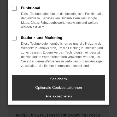
Fenster?
Funktional
Starte dein Gerät neu.
Diese Technologien bieten die bestmögliche Funktionalität
Das kann manchmal helfen, vorübergehende
der Webseite. Services von Drittanbietern wie Google
Maps, Chats, Fahrzeugbewertungssystem und weitere
Probleme zu beheben.
werden aktiviert.
Stelle sicher, dass dein Browser und dein
Betriebssystem auf dem neuesten Stand
Statistik und Marketing
sind.
Diese Technologien ermöglichen es uns, die Nutzung der
Webseite zu analysieren, um die Leistung zu messen und
Veraltete Software birgt nicht nur ein
zu verbessern. Zudem werden Technologien eingesetzt,
Sicherheitsrisiko, sondern kann auch dazu
die von dritten Werbetreibenden verwendet werden, um
führen, dass bestimmte Funktionen nicht mehr
Sie auf anderen Webseiten zu verfolgen und um Anzeigen
unterstützt werden.
zu schalten, die für Ihre Interessen relevant sind.
Wende dich an den Webseitenbetreiber.
Speichern
Wenn du alle oben genannten Schritte versucht
hast, kontaktiere uns bitte. Wir werden
Optionale Cookies ablehnen
versuchen, das Problem zu beheben. Du kannst
Alle akzeptieren
uns diesen Text schicken, um uns bei der
Fehlersuche zu unterstützen:
ewogICJuYW1lIjogIk5ldHdvcmtFcnJvciIs