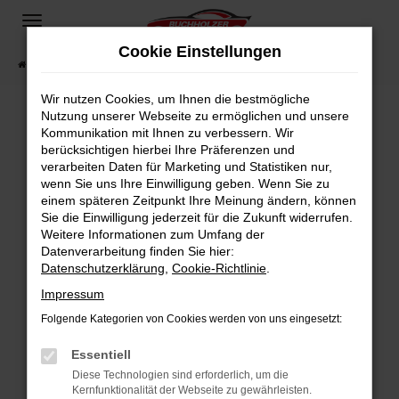
Zum
Hauptinhalt
Cookie Einstellungen
springen
Startseite
Fahrzeugangebote
Fahrzeugsuche
Wir nutzen Cookies, um Ihnen die bestmögliche
Nutzung unserer Webseite zu ermöglichen und unsere
Kommunikation mit Ihnen zu verbessern. Wir
Fehler: Network Error
berücksichtigen hierbei Ihre Präferenzen und
verarbeiten Daten für Marketing und Statistiken nur,
Beim Laden ist ein Fehler aufgetreten.
wenn Sie uns Ihre Einwilligung geben. Wenn Sie zu
Hier sind ein paar Tipps, die dir helfen können:
einem späteren Zeitpunkt Ihre Meinung ändern, können
Sie die Einwilligung jederzeit für die Zukunft widerrufen.
Überprüfe deine Firewall und deine
Weitere Informationen zum Umfang der
Internetverbindung.
Datenverarbeitung finden Sie hier:
Datenschutzerklärung
,
Cookie-Richtlinie
.
Laden andere Webseiten, zum Beispiel deine
Suchmaschine?
Impressum
Prüfe deine Browsererweiterungen.
Folgende Kategorien von Cookies werden von uns eingesetzt:
Manche Erweiterungen, wie Werbeblocker,
Essentiell
können das Laden bestimmter Seiten
verhindern. Funktioniert die Seite in einem
Diese Technologien sind erforderlich, um die
Kernfunktionalität der Webseite zu gewährleisten.
anderen Browser oder in einem privaten