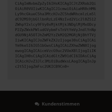
CiAgImNvbmZpZyI6IHsKICAgICJtZXRob2Qi
OiAiR0VUIiwKICAgICJ1cmwiOiAiaHR0cHM6
Ly9hcGkueC5ha3MtcHJvZC5hdWRhcmlzLm5l
dC92MS9jbGllbnRzLzE4NzIvd2Vic2l0ZS12
ZWhpY2xlcy9FVy0xMjktMjk3NDglMjMxODcy
P2ZpZWxkPWludGVybmFsTnVtYmVyJndlYnNp
dGU9NjA5OTJhZmM2YzZkM2Q2MGRjNjBhYTVj
IiwKICAgICJoZWFkZXJzIjoge30sCiAgICAi
Ym9keSI6IG51bGwsCiAgICAiZXhwZWN0Ijog
ewogICAgICAicmVzcG9uc2VUeXBlIjogIiIK
ICAgIH0sCiAgICAidGltZW91dCI6IDAsCiAg
ICAicHJvZ3Jlc3MiOiBudWxsLAogICAgInJp
c2t5IjogZmFsc2UKICB9Cn0=
Kundenstimmen