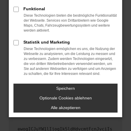
Fenster?
Funktional
Starte dein Gerät neu.
Diese Technologien bieten die bestmögliche Funktionalität
Das kann manchmal helfen, vorübergehende
der Webseite. Services von Drittanbietern wie Google
Maps, Chats, Fahrzeugbewertungssystem und weitere
Probleme zu beheben.
werden aktiviert.
Stelle sicher, dass dein Browser und dein
Betriebssystem auf dem neuesten Stand
Statistik und Marketing
sind.
Diese Technologien ermöglichen es uns, die Nutzung der
Webseite zu analysieren, um die Leistung zu messen und
Veraltete Software birgt nicht nur ein
zu verbessern. Zudem werden Technologien eingesetzt,
Sicherheitsrisiko, sondern kann auch dazu
die von dritten Werbetreibenden verwendet werden, um
führen, dass bestimmte Funktionen nicht mehr
Sie auf anderen Webseiten zu verfolgen und um Anzeigen
unterstützt werden.
zu schalten, die für Ihre Interessen relevant sind.
Wende dich an den Webseitenbetreiber.
Speichern
Wenn du alle oben genannten Schritte versucht
hast, kontaktiere uns bitte. Wir werden
Optionale Cookies ablehnen
versuchen, das Problem zu beheben. Du kannst
Alle akzeptieren
uns diesen Text schicken, um uns bei der
Fehlersuche zu unterstützen:
ewogICJuYW1lIjogIk5ldHdvcmtFcnJvciIs