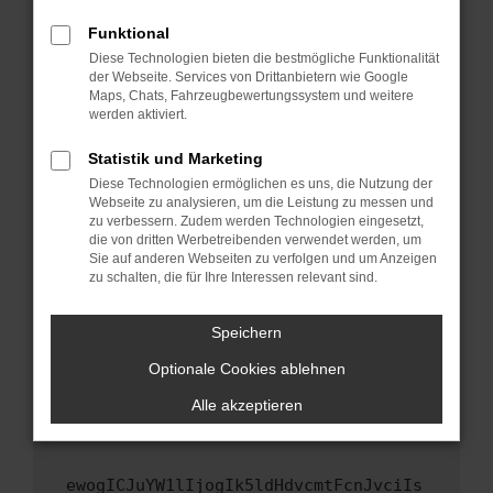
Fenster?
Funktional
Starte dein Gerät neu.
Diese Technologien bieten die bestmögliche Funktionalität
Das kann manchmal helfen, vorübergehende
der Webseite. Services von Drittanbietern wie Google
Maps, Chats, Fahrzeugbewertungssystem und weitere
Probleme zu beheben.
werden aktiviert.
Stelle sicher, dass dein Browser und dein
Betriebssystem auf dem neuesten Stand
Statistik und Marketing
sind.
Diese Technologien ermöglichen es uns, die Nutzung der
Webseite zu analysieren, um die Leistung zu messen und
Veraltete Software birgt nicht nur ein
zu verbessern. Zudem werden Technologien eingesetzt,
Sicherheitsrisiko, sondern kann auch dazu
die von dritten Werbetreibenden verwendet werden, um
führen, dass bestimmte Funktionen nicht mehr
Sie auf anderen Webseiten zu verfolgen und um Anzeigen
unterstützt werden.
zu schalten, die für Ihre Interessen relevant sind.
Wende dich an den Webseitenbetreiber.
Speichern
Wenn du alle oben genannten Schritte versucht
hast, kontaktiere uns bitte. Wir werden
Optionale Cookies ablehnen
versuchen, das Problem zu beheben. Du kannst
Alle akzeptieren
uns diesen Text schicken, um uns bei der
Fehlersuche zu unterstützen:
ewogICJuYW1lIjogIk5ldHdvcmtFcnJvciIs