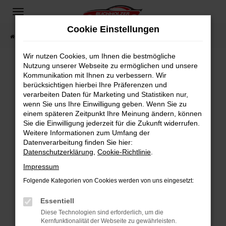
Zum
Hauptinhalt
Cookie Einstellungen
springen
Startseite
Fahrzeugangebote
Fahrzeugsuche
Wir nutzen Cookies, um Ihnen die bestmögliche
Nutzung unserer Webseite zu ermöglichen und unsere
Kommunikation mit Ihnen zu verbessern. Wir
Fehler: Network Error
berücksichtigen hierbei Ihre Präferenzen und
verarbeiten Daten für Marketing und Statistiken nur,
Beim Laden ist ein Fehler aufgetreten.
wenn Sie uns Ihre Einwilligung geben. Wenn Sie zu
Hier sind ein paar Tipps, die dir helfen können:
einem späteren Zeitpunkt Ihre Meinung ändern, können
Sie die Einwilligung jederzeit für die Zukunft widerrufen.
Überprüfe deine Firewall und deine
Weitere Informationen zum Umfang der
Internetverbindung.
Datenverarbeitung finden Sie hier:
Datenschutzerklärung
,
Cookie-Richtlinie
.
Laden andere Webseiten, zum Beispiel deine
Suchmaschine?
Impressum
Prüfe deine Browsererweiterungen.
Folgende Kategorien von Cookies werden von uns eingesetzt:
Manche Erweiterungen, wie Werbeblocker,
Essentiell
können das Laden bestimmter Seiten
verhindern. Funktioniert die Seite in einem
Diese Technologien sind erforderlich, um die
Kernfunktionalität der Webseite zu gewährleisten.
anderen Browser oder in einem privaten