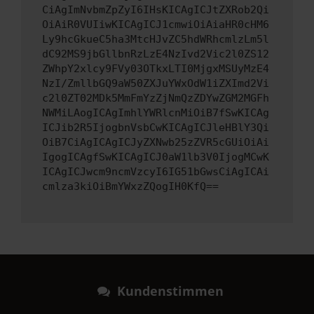
CiAgImNvbmZpZyI6IHsKICAgICJtZXRob2Qi
OiAiR0VUIiwKICAgICJ1cmwiOiAiaHR0cHM6
Ly9hcGkueC5ha3MtcHJvZC5hdWRhcmlzLm5l
dC92MS9jbGllbnRzLzE4NzIvd2Vic2l0ZS12
ZWhpY2xlcy9FVy03OTkxLTI0MjgxMSUyMzE4
NzI/ZmllbGQ9aW50ZXJuYWxOdW1iZXImd2Vi
c2l0ZT02MDk5MmFmYzZjNmQzZDYwZGM2MGFh
NWMiLAogICAgImhlYWRlcnMiOiB7fSwKICAg
ICJib2R5IjogbnVsbCwKICAgICJleHBlY3Qi
OiB7CiAgICAgICJyZXNwb25zZVR5cGUiOiAi
IgogICAgfSwKICAgICJ0aW1lb3V0IjogMCwK
ICAgICJwcm9ncmVzcyI6IG51bGwsCiAgICAi
cmlza3kiOiBmYWxzZQogIH0KfQ==
Kundenstimmen