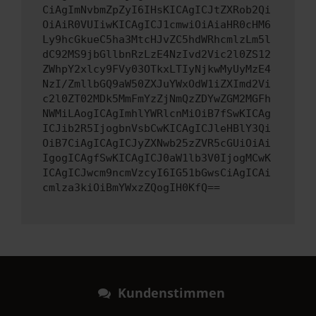
CiAgImNvbmZpZyI6IHsKICAgICJtZXRob2Qi
OiAiR0VUIiwKICAgICJ1cmwiOiAiaHR0cHM6
Ly9hcGkueC5ha3MtcHJvZC5hdWRhcmlzLm5l
dC92MS9jbGllbnRzLzE4NzIvd2Vic2l0ZS12
ZWhpY2xlcy9FVy03OTkxLTIyNjkwMyUyMzE4
NzI/ZmllbGQ9aW50ZXJuYWxOdW1iZXImd2Vi
c2l0ZT02MDk5MmFmYzZjNmQzZDYwZGM2MGFh
NWMiLAogICAgImhlYWRlcnMiOiB7fSwKICAg
ICJib2R5IjogbnVsbCwKICAgICJleHBlY3Qi
OiB7CiAgICAgICJyZXNwb25zZVR5cGUiOiAi
IgogICAgfSwKICAgICJ0aW1lb3V0IjogMCwK
ICAgICJwcm9ncmVzcyI6IG51bGwsCiAgICAi
cmlza3kiOiBmYWxzZQogIH0KfQ==
Kundenstimmen