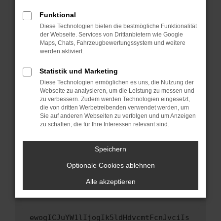
Fenster?
Funktional
Starte dein Gerät neu.
Diese Technologien bieten die bestmögliche Funktionalität
Das kann manchmal helfen, vorübergehende
der Webseite. Services von Drittanbietern wie Google
Maps, Chats, Fahrzeugbewertungssystem und weitere
Probleme zu beheben.
werden aktiviert.
Stelle sicher, dass dein Browser und dein
Betriebssystem auf dem neuesten Stand
Statistik und Marketing
sind.
Diese Technologien ermöglichen es uns, die Nutzung der
Webseite zu analysieren, um die Leistung zu messen und
Veraltete Software birgt nicht nur ein
zu verbessern. Zudem werden Technologien eingesetzt,
Sicherheitsrisiko, sondern kann auch dazu
die von dritten Werbetreibenden verwendet werden, um
führen, dass bestimmte Funktionen nicht mehr
Sie auf anderen Webseiten zu verfolgen und um Anzeigen
unterstützt werden.
zu schalten, die für Ihre Interessen relevant sind.
Wende dich an den Webseitenbetreiber.
Speichern
Wenn du alle oben genannten Schritte versucht
hast, kontaktiere uns bitte. Wir werden
Optionale Cookies ablehnen
versuchen, das Problem zu beheben. Du kannst
Alle akzeptieren
uns diesen Text schicken, um uns bei der
Fehlersuche zu unterstützen:
ewogICJuYW1lIjogIk5ldHdvcmtFcnJvciIs