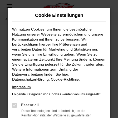
Zum
Hauptinhalt
Cookie Einstellungen
springen
Startseite
Fahrzeugangebote
Fahrzeugsuche
Wir nutzen Cookies, um Ihnen die bestmögliche
Nutzung unserer Webseite zu ermöglichen und unsere
Kommunikation mit Ihnen zu verbessern. Wir
Fehler: Network Error
berücksichtigen hierbei Ihre Präferenzen und
verarbeiten Daten für Marketing und Statistiken nur,
Beim Laden ist ein Fehler aufgetreten.
wenn Sie uns Ihre Einwilligung geben. Wenn Sie zu
Hier sind ein paar Tipps, die dir helfen können:
einem späteren Zeitpunkt Ihre Meinung ändern, können
Sie die Einwilligung jederzeit für die Zukunft widerrufen.
Überprüfe deine Firewall und deine
Weitere Informationen zum Umfang der
Internetverbindung.
Datenverarbeitung finden Sie hier:
Datenschutzerklärung
,
Cookie-Richtlinie
.
Laden andere Webseiten, zum Beispiel deine
Suchmaschine?
Impressum
Prüfe deine Browsererweiterungen.
Folgende Kategorien von Cookies werden von uns eingesetzt:
Manche Erweiterungen, wie Werbeblocker,
Essentiell
können das Laden bestimmter Seiten
verhindern. Funktioniert die Seite in einem
Diese Technologien sind erforderlich, um die
Kernfunktionalität der Webseite zu gewährleisten.
anderen Browser oder in einem privaten