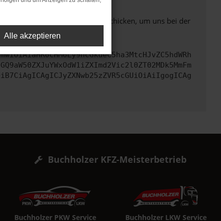
rfolgen und um Anzeigen zu schalten,
ben. Du kannst uns diesen Text schicken, um uns bei der
Alle akzeptieren
cmwiOiAiaHR0cHM6Ly9hcGkueC5ha3MtcHJvZC5hdWRh
bGQ9aW50ZXJuYWxOdW1iZXImd2Vic2l0ZT02MDk5MmFm
OiB7CiAgICAgICJyZXNwb25zZVR5cGUiOiAiIgogICAg
Buchholzer KFZ-Meisterbetrieb
Buchholzer PKW Service
Buchholzer LKW Service