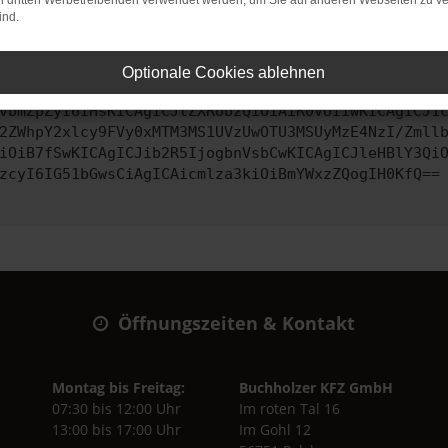
on dritten Werbetreibenden verwendet werden, um Sie auf anderen Webseiten zu ve
ind.
ontaktiere uns bitte. Wir werden versuchen, das Problem zu behe
Optionale Cookies ablehnen
vbmZpZyI6IHsKICAgICJtZXRob2QiOiAiR0VUIiwKICAgICJ1
2ZWhpY2xlcy9FVy0xMTM3MS1UVzUwOTU3MSUyMzE4NzI/Zmll
iOiB7fSwKICAgICJib2R5IjogbnVsbCwKICAgICJleHBlY3Qi
zcyI6IG51bGwsCiAgICAicmlza3kiOiBmYWxzZQogIH0KfQ==
Öffnungszeiten & Kontakt
Montag bis Freitag:
Buchholzer KFZ GmbH
07:30 bis 12:00 Uhr
Im roten Tal 16
13:00 bis 17:00 Uhr
Im Gohl 12