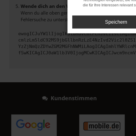
Technologien eingesetzt, die v
Wende dich an den Webseitenbetreiber.
die für Ihre Interessen relevant s
Wenn du alle oben genannten Schritte versucht hast, k
Fehlersuche zu unterstützen:
Speichern
ewogICJuYW1lIjogIk5ldHdvcmtFcnJvciIsCiAgImN
cmlzLm5ldC92MS9jbGllbnRzLzE4NzIvd2Vic2l0ZS1
YzZjNmQzZDYwZGM2MGFhNWMiLAogICAgImhlYWRlcnM
fSwKICAgICJ0aW1lb3V0IjogMCwKICAgICJwcm9ncmV
Kundenstimmen