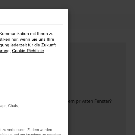
 Kommunikation mit Ihnen zu
stiken nur, wenn Sie uns Ihre
ung jederzeit für die Zukunft
ärung
,
Cookie-Richtlinie
.
inem anderen Browser oder in einem privaten Fenster?
Maps, Chats,
nd zu verbessern. Zudem werden
ht mehr unterstützt werden.