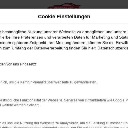
Cookie Einstellungen
ie bestmögliche Nutzung unserer Webseite zu ermöglichen und unsere
hierbei Ihre Präferenzen und verarbeiten Daten für Marketing und Stati
einem späteren Zeitpunkt Ihre Meinung ändern, können Sie die Einwillig
en zum Umfang der Datenverarbeitung finden Sie hier:
Datenschutzerkl
en von uns eingesetzt:
indung.
hine?
rlich, um die Kernfunktionalität der Webseite zu gewährleisten.
aden bestimmter Seiten verhindern. Funktioniert die Seite in e
estmögliche Funktionalität der Webseite. Services von Drittanbietern wie Google 
eitere werden aktiviert.
 zu beheben.
bssystem auf dem neuesten Stand sind.
 es uns, die Nutzung der Webseite zu analysieren, um die Leistung zu messen u
ko, sondern kann auch dazu führen, dass bestimmte Funktionen nic