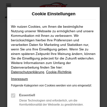
Zum
Hauptinhalt
Cookie Einstellungen
springen
Startseite
Fahrzeugangebote
Fahrzeugsuche
Wir nutzen Cookies, um Ihnen die bestmögliche
Nutzung unserer Webseite zu ermöglichen und unsere
Kommunikation mit Ihnen zu verbessern. Wir
Fehler: Network Error
berücksichtigen hierbei Ihre Präferenzen und
verarbeiten Daten für Marketing und Statistiken nur,
Beim Laden ist ein Fehler aufgetreten.
wenn Sie uns Ihre Einwilligung geben. Wenn Sie zu
Hier sind ein paar Tipps, die dir helfen können:
einem späteren Zeitpunkt Ihre Meinung ändern, können
Sie die Einwilligung jederzeit für die Zukunft widerrufen.
Überprüfe deine Firewall und deine
Weitere Informationen zum Umfang der
Internetverbindung.
Datenverarbeitung finden Sie hier:
Datenschutzerklärung
,
Cookie-Richtlinie
.
Laden andere Webseiten, zum Beispiel deine
Suchmaschine?
Impressum
Prüfe deine Browsererweiterungen.
Folgende Kategorien von Cookies werden von uns eingesetzt:
Manche Erweiterungen, wie Werbeblocker,
Essentiell
können das Laden bestimmter Seiten
verhindern. Funktioniert die Seite in einem
Diese Technologien sind erforderlich, um die
Kernfunktionalität der Webseite zu gewährleisten.
anderen Browser oder in einem privaten