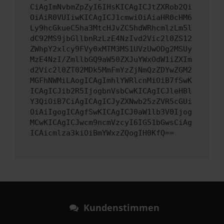
CiAgImNvbmZpZyI6IHsKICAgICJtZXRob2Qi
OiAiR0VUIiwKICAgICJ1cmwiOiAiaHR0cHM6
Ly9hcGkueC5ha3MtcHJvZC5hdWRhcmlzLm5l
dC92MS9jbGllbnRzLzE4NzIvd2Vic2l0ZS12
ZWhpY2xlcy9FVy0xMTM3MS1UVzUwODg2MSUy
MzE4NzI/ZmllbGQ9aW50ZXJuYWxOdW1iZXIm
d2Vic2l0ZT02MDk5MmFmYzZjNmQzZDYwZGM2
MGFhNWMiLAogICAgImhlYWRlcnMiOiB7fSwK
ICAgICJib2R5IjogbnVsbCwKICAgICJleHBl
Y3QiOiB7CiAgICAgICJyZXNwb25zZVR5cGUi
OiAiIgogICAgfSwKICAgICJ0aW1lb3V0Ijog
MCwKICAgICJwcm9ncmVzcyI6IG51bGwsCiAg
ICAicmlza3kiOiBmYWxzZQogIH0KfQ==
Kundenstimmen