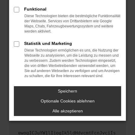
Fenster?
Funktional
Starte dein Gerät neu.
Diese Technologien bieten die bestmögliche Funktionalität
Das kann manchmal helfen, vorübergehende
der Webseite. Services von Drittanbietern wie Google
Maps, Chats, Fahrzeugbewertungssystem und weitere
Probleme zu beheben.
werden aktiviert.
Stelle sicher, dass dein Browser und dein
Betriebssystem auf dem neuesten Stand
Statistik und Marketing
sind.
Diese Technologien ermöglichen es uns, die Nutzung der
Webseite zu analysieren, um die Leistung zu messen und
Veraltete Software birgt nicht nur ein
zu verbessern. Zudem werden Technologien eingesetzt,
Sicherheitsrisiko, sondern kann auch dazu
die von dritten Werbetreibenden verwendet werden, um
führen, dass bestimmte Funktionen nicht mehr
Sie auf anderen Webseiten zu verfolgen und um Anzeigen
unterstützt werden.
zu schalten, die für Ihre Interessen relevant sind.
Wende dich an den Webseitenbetreiber.
Speichern
Wenn du alle oben genannten Schritte versucht
hast, kontaktiere uns bitte. Wir werden
Optionale Cookies ablehnen
versuchen, das Problem zu beheben. Du kannst
Alle akzeptieren
uns diesen Text schicken, um uns bei der
Fehlersuche zu unterstützen:
ewogICJuYW1lIjogIk5ldHdvcmtFcnJvciIs