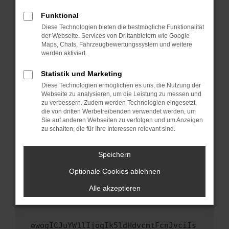
Fenster?
Funktional
Starte dein Gerät neu.
Diese Technologien bieten die bestmögliche Funktionalität
Das kann manchmal helfen, vorübergehende
der Webseite. Services von Drittanbietern wie Google
Maps, Chats, Fahrzeugbewertungssystem und weitere
Probleme zu beheben.
werden aktiviert.
Stelle sicher, dass dein Browser und dein
Betriebssystem auf dem neuesten Stand
Statistik und Marketing
sind.
Diese Technologien ermöglichen es uns, die Nutzung der
Webseite zu analysieren, um die Leistung zu messen und
Veraltete Software birgt nicht nur ein
zu verbessern. Zudem werden Technologien eingesetzt,
Sicherheitsrisiko, sondern kann auch dazu
die von dritten Werbetreibenden verwendet werden, um
führen, dass bestimmte Funktionen nicht mehr
Sie auf anderen Webseiten zu verfolgen und um Anzeigen
unterstützt werden.
zu schalten, die für Ihre Interessen relevant sind.
Wende dich an den Webseitenbetreiber.
Speichern
Wenn du alle oben genannten Schritte versucht
hast, kontaktiere uns bitte. Wir werden
Optionale Cookies ablehnen
versuchen, das Problem zu beheben. Du kannst
Alle akzeptieren
uns diesen Text schicken, um uns bei der
Fehlersuche zu unterstützen:
ewogICJuYW1lIjogIk5ldHdvcmtFcnJvciIs