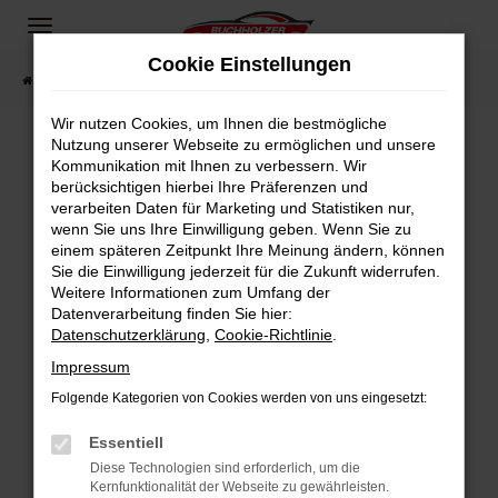
Zum
Hauptinhalt
Cookie Einstellungen
springen
Startseite
Fahrzeugangebote
Fahrzeugsuche
Wir nutzen Cookies, um Ihnen die bestmögliche
Nutzung unserer Webseite zu ermöglichen und unsere
Kommunikation mit Ihnen zu verbessern. Wir
Fehler: Network Error
berücksichtigen hierbei Ihre Präferenzen und
verarbeiten Daten für Marketing und Statistiken nur,
Beim Laden ist ein Fehler aufgetreten.
wenn Sie uns Ihre Einwilligung geben. Wenn Sie zu
Hier sind ein paar Tipps, die dir helfen können:
einem späteren Zeitpunkt Ihre Meinung ändern, können
Sie die Einwilligung jederzeit für die Zukunft widerrufen.
Überprüfe deine Firewall und deine
Weitere Informationen zum Umfang der
Internetverbindung.
Datenverarbeitung finden Sie hier:
Datenschutzerklärung
,
Cookie-Richtlinie
.
Laden andere Webseiten, zum Beispiel deine
Suchmaschine?
Impressum
Prüfe deine Browsererweiterungen.
Folgende Kategorien von Cookies werden von uns eingesetzt:
Manche Erweiterungen, wie Werbeblocker,
Essentiell
können das Laden bestimmter Seiten
verhindern. Funktioniert die Seite in einem
Diese Technologien sind erforderlich, um die
Kernfunktionalität der Webseite zu gewährleisten.
anderen Browser oder in einem privaten