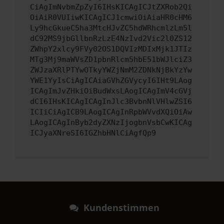
CiAgImNvbmZpZyI6IHsKICAgICJtZXRob2Qi
OiAiR0VUIiwKICAgICJ1cmwiOiAiaHR0cHM6
Ly9hcGkueC5ha3MtcHJvZC5hdWRhcmlzLm5l
dC92MS9jbGllbnRzLzE4NzIvd2Vic2l0ZS12
ZWhpY2xlcy9FVy02OS1DQVIzMDIxMjk1JTIz
MTg3Mj9maWVsZD1pbnRlcm5hbE51bWJlciZ3
ZWJzaXRlPTYwOTkyYWZjNmM2ZDNkNjBkYzYw
YWE1YyIsCiAgICAiaGVhZGVycyI6IHt9LAog
ICAgImJvZHkiOiBudWxsLAogICAgImV4cGVj
dCI6IHsKICAgICAgInJlc3BvbnNlVHlwZSI6
ICIiCiAgICB9LAogICAgInRpbWVvdXQiOiAw
LAogICAgInByb2dyZXNzIjogbnVsbCwKICAg
ICJyaXNreSI6IGZhbHNlCiAgfQp9
Kundenstimmen