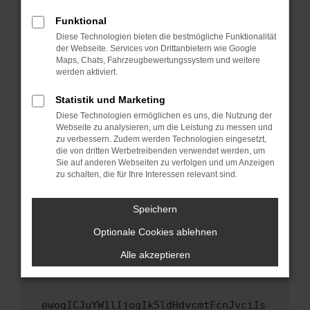
Fenster?
Funktional
Starte dein Gerät neu.
Diese Technologien bieten die bestmögliche Funktionalität
Das kann manchmal helfen, vorübergehende
der Webseite. Services von Drittanbietern wie Google
Maps, Chats, Fahrzeugbewertungssystem und weitere
Probleme zu beheben.
werden aktiviert.
Stelle sicher, dass dein Browser und dein
Betriebssystem auf dem neuesten Stand
Statistik und Marketing
sind.
Diese Technologien ermöglichen es uns, die Nutzung der
Webseite zu analysieren, um die Leistung zu messen und
Veraltete Software birgt nicht nur ein
zu verbessern. Zudem werden Technologien eingesetzt,
Sicherheitsrisiko, sondern kann auch dazu
die von dritten Werbetreibenden verwendet werden, um
führen, dass bestimmte Funktionen nicht mehr
Sie auf anderen Webseiten zu verfolgen und um Anzeigen
unterstützt werden.
zu schalten, die für Ihre Interessen relevant sind.
Wende dich an den Webseitenbetreiber.
Speichern
Wenn du alle oben genannten Schritte versucht
hast, kontaktiere uns bitte. Wir werden
Optionale Cookies ablehnen
versuchen, das Problem zu beheben. Du kannst
Alle akzeptieren
uns diesen Text schicken, um uns bei der
Fehlersuche zu unterstützen:
ewogICJuYW1lIjogIk5ldHdvcmtFcnJvciIs