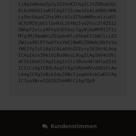
CiAgImNvbmZpZyI6IHsKICAgICJtZXRob2Qi
OiAiR0VUIiwKICAgICJ1cmwiOiAiaHR0cHM6
Ly9hcGkueC5ha3MtcHJvZC5hdWRhcmlzLm5l
dC92MS9jbGllbnRzLzE4NzIvd2Vic2l0ZS12
ZWhpY2xlcy9FVy03OTkxLTgyNjAwMFM1JTIz
MTg3Mj9maWVsZD1pbnRlcm5hbE51bWJlciZ3
ZWJzaXRlPTYwOTkyYWZjNmM2ZDNkNjBkYzYw
YWE1YyIsCiAgICAiaGVhZGVycyI6IHt9LAog
ICAgImJvZHkiOiBudWxsLAogICAgImV4cGVj
dCI6IHsKICAgICAgInJlc3BvbnNlVHlwZSI6
ICIiCiAgICB9LAogICAgInRpbWVvdXQiOiAw
LAogICAgInByb2dyZXNzIjogbnVsbCwKICAg
ICJyaXNreSI6IGZhbHNlCiAgfQp9
Kundenstimmen