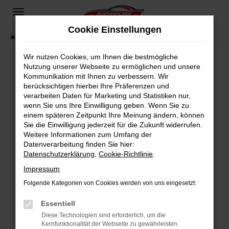
Zum
Hauptinhalt
Cookie Einstellungen
springen
Startseite
Fahrzeugangebote
Fahrzeugsuche
Wir nutzen Cookies, um Ihnen die bestmögliche
Nutzung unserer Webseite zu ermöglichen und unsere
Kommunikation mit Ihnen zu verbessern. Wir
Fehler: Network Error
berücksichtigen hierbei Ihre Präferenzen und
verarbeiten Daten für Marketing und Statistiken nur,
Beim Laden ist ein Fehler aufgetreten.
wenn Sie uns Ihre Einwilligung geben. Wenn Sie zu
Hier sind ein paar Tipps, die dir helfen können:
einem späteren Zeitpunkt Ihre Meinung ändern, können
Sie die Einwilligung jederzeit für die Zukunft widerrufen.
Überprüfe deine Firewall und deine
Weitere Informationen zum Umfang der
Internetverbindung.
Datenverarbeitung finden Sie hier:
Datenschutzerklärung
,
Cookie-Richtlinie
.
Laden andere Webseiten, zum Beispiel deine
Suchmaschine?
Impressum
Prüfe deine Browsererweiterungen.
Folgende Kategorien von Cookies werden von uns eingesetzt:
Manche Erweiterungen, wie Werbeblocker,
Essentiell
können das Laden bestimmter Seiten
verhindern. Funktioniert die Seite in einem
Diese Technologien sind erforderlich, um die
Kernfunktionalität der Webseite zu gewährleisten.
anderen Browser oder in einem privaten