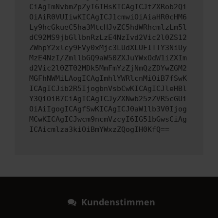
CiAgImNvbmZpZyI6IHsKICAgICJtZXRob2Qi
OiAiR0VUIiwKICAgICJ1cmwiOiAiaHR0cHM6
Ly9hcGkueC5ha3MtcHJvZC5hdWRhcmlzLm5l
dC92MS9jbGllbnRzLzE4NzIvd2Vic2l0ZS12
ZWhpY2xlcy9FVy0xMjc3LUdXLUFITTY3NiUy
MzE4NzI/ZmllbGQ9aW50ZXJuYWxOdW1iZXIm
d2Vic2l0ZT02MDk5MmFmYzZjNmQzZDYwZGM2
MGFhNWMiLAogICAgImhlYWRlcnMiOiB7fSwK
ICAgICJib2R5IjogbnVsbCwKICAgICJleHBl
Y3QiOiB7CiAgICAgICJyZXNwb25zZVR5cGUi
OiAiIgogICAgfSwKICAgICJ0aW1lb3V0Ijog
MCwKICAgICJwcm9ncmVzcyI6IG51bGwsCiAg
ICAicmlza3kiOiBmYWxzZQogIH0KfQ==
Kundenstimmen