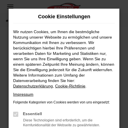
Zum
Hauptinhalt
Cookie Einstellungen
springen
Startseite
Fahrzeugangebote
Fahrzeugsuche
Wir nutzen Cookies, um Ihnen die bestmögliche
Nutzung unserer Webseite zu ermöglichen und unsere
Kommunikation mit Ihnen zu verbessern. Wir
Fehler: Network Error
berücksichtigen hierbei Ihre Präferenzen und
verarbeiten Daten für Marketing und Statistiken nur,
Beim Laden ist ein Fehler aufgetreten.
wenn Sie uns Ihre Einwilligung geben. Wenn Sie zu
Hier sind ein paar Tipps, die dir helfen können:
einem späteren Zeitpunkt Ihre Meinung ändern, können
Sie die Einwilligung jederzeit für die Zukunft widerrufen.
Überprüfe deine Firewall und deine
Weitere Informationen zum Umfang der
Internetverbindung.
Datenverarbeitung finden Sie hier:
Datenschutzerklärung
,
Cookie-Richtlinie
.
Laden andere Webseiten, zum Beispiel deine
Suchmaschine?
Impressum
Prüfe deine Browsererweiterungen.
Folgende Kategorien von Cookies werden von uns eingesetzt:
Manche Erweiterungen, wie Werbeblocker,
Essentiell
können das Laden bestimmter Seiten
verhindern. Funktioniert die Seite in einem
Diese Technologien sind erforderlich, um die
Kernfunktionalität der Webseite zu gewährleisten.
anderen Browser oder in einem privaten