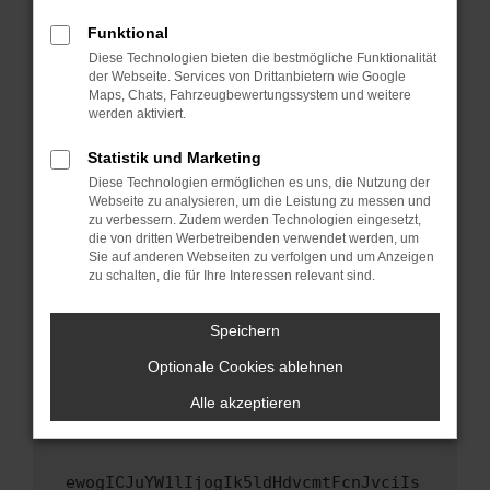
Fenster?
Funktional
Starte dein Gerät neu.
Diese Technologien bieten die bestmögliche Funktionalität
Das kann manchmal helfen, vorübergehende
der Webseite. Services von Drittanbietern wie Google
Maps, Chats, Fahrzeugbewertungssystem und weitere
Probleme zu beheben.
werden aktiviert.
Stelle sicher, dass dein Browser und dein
Betriebssystem auf dem neuesten Stand
Statistik und Marketing
sind.
Diese Technologien ermöglichen es uns, die Nutzung der
Webseite zu analysieren, um die Leistung zu messen und
Veraltete Software birgt nicht nur ein
zu verbessern. Zudem werden Technologien eingesetzt,
Sicherheitsrisiko, sondern kann auch dazu
die von dritten Werbetreibenden verwendet werden, um
führen, dass bestimmte Funktionen nicht mehr
Sie auf anderen Webseiten zu verfolgen und um Anzeigen
unterstützt werden.
zu schalten, die für Ihre Interessen relevant sind.
Wende dich an den Webseitenbetreiber.
Speichern
Wenn du alle oben genannten Schritte versucht
hast, kontaktiere uns bitte. Wir werden
Optionale Cookies ablehnen
versuchen, das Problem zu beheben. Du kannst
Alle akzeptieren
uns diesen Text schicken, um uns bei der
Fehlersuche zu unterstützen:
ewogICJuYW1lIjogIk5ldHdvcmtFcnJvciIs