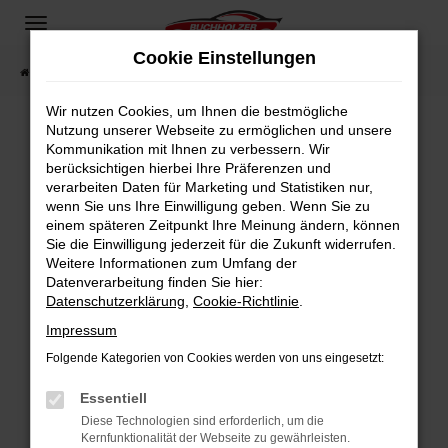
Zum
Hauptinhalt
Cookie Einstellungen
springen
Startseite
Fahrzeugangebote
Fahrzeugsuche
Wir nutzen Cookies, um Ihnen die bestmögliche
Nutzung unserer Webseite zu ermöglichen und unsere
Kommunikation mit Ihnen zu verbessern. Wir
Fehler: Network Error
berücksichtigen hierbei Ihre Präferenzen und
verarbeiten Daten für Marketing und Statistiken nur,
Beim Laden ist ein Fehler aufgetreten.
wenn Sie uns Ihre Einwilligung geben. Wenn Sie zu
Hier sind ein paar Tipps, die dir helfen können:
einem späteren Zeitpunkt Ihre Meinung ändern, können
Sie die Einwilligung jederzeit für die Zukunft widerrufen.
Überprüfe deine Firewall und deine
Weitere Informationen zum Umfang der
Internetverbindung.
Datenverarbeitung finden Sie hier:
Datenschutzerklärung
,
Cookie-Richtlinie
.
Laden andere Webseiten, zum Beispiel deine
Suchmaschine?
Impressum
Prüfe deine Browsererweiterungen.
Folgende Kategorien von Cookies werden von uns eingesetzt:
Manche Erweiterungen, wie Werbeblocker,
Essentiell
können das Laden bestimmter Seiten
verhindern. Funktioniert die Seite in einem
Diese Technologien sind erforderlich, um die
Kernfunktionalität der Webseite zu gewährleisten.
anderen Browser oder in einem privaten