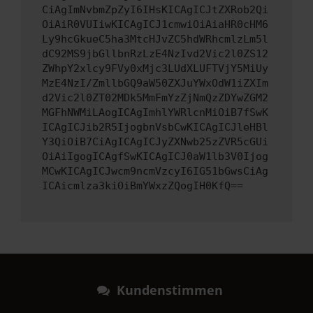
CiAgImNvbmZpZyI6IHsKICAgICJtZXRob2Qi
OiAiR0VUIiwKICAgICJ1cmwiOiAiaHR0cHM6
Ly9hcGkueC5ha3MtcHJvZC5hdWRhcmlzLm5l
dC92MS9jbGllbnRzLzE4NzIvd2Vic2l0ZS12
ZWhpY2xlcy9FVy0xMjc3LUdXLUFTVjY5MiUy
MzE4NzI/ZmllbGQ9aW50ZXJuYWxOdW1iZXIm
d2Vic2l0ZT02MDk5MmFmYzZjNmQzZDYwZGM2
MGFhNWMiLAogICAgImhlYWRlcnMiOiB7fSwK
ICAgICJib2R5IjogbnVsbCwKICAgICJleHBl
Y3QiOiB7CiAgICAgICJyZXNwb25zZVR5cGUi
OiAiIgogICAgfSwKICAgICJ0aW1lb3V0Ijog
MCwKICAgICJwcm9ncmVzcyI6IG51bGwsCiAg
ICAicmlza3kiOiBmYWxzZQogIH0KfQ==
Kundenstimmen