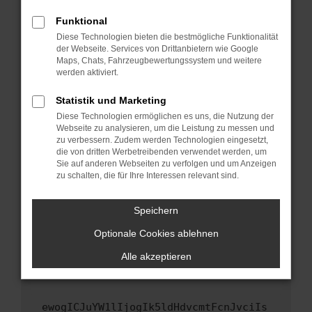
Fenster?
Funktional
Starte dein Gerät neu.
Diese Technologien bieten die bestmögliche Funktionalität
Das kann manchmal helfen, vorübergehende
der Webseite. Services von Drittanbietern wie Google
Maps, Chats, Fahrzeugbewertungssystem und weitere
Probleme zu beheben.
werden aktiviert.
Stelle sicher, dass dein Browser und dein
Betriebssystem auf dem neuesten Stand
Statistik und Marketing
sind.
Diese Technologien ermöglichen es uns, die Nutzung der
Webseite zu analysieren, um die Leistung zu messen und
Veraltete Software birgt nicht nur ein
zu verbessern. Zudem werden Technologien eingesetzt,
Sicherheitsrisiko, sondern kann auch dazu
die von dritten Werbetreibenden verwendet werden, um
führen, dass bestimmte Funktionen nicht mehr
Sie auf anderen Webseiten zu verfolgen und um Anzeigen
unterstützt werden.
zu schalten, die für Ihre Interessen relevant sind.
Wende dich an den Webseitenbetreiber.
Speichern
Wenn du alle oben genannten Schritte versucht
hast, kontaktiere uns bitte. Wir werden
Optionale Cookies ablehnen
versuchen, das Problem zu beheben. Du kannst
Alle akzeptieren
uns diesen Text schicken, um uns bei der
Fehlersuche zu unterstützen:
ewogICJuYW1lIjogIk5ldHdvcmtFcnJvciIs