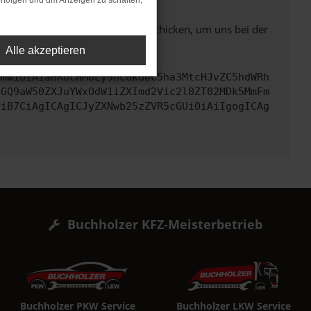
rfolgen und um Anzeigen zu schalten,
ben. Du kannst uns diesen Text schicken, um uns bei der
Alle akzeptieren
cmwiOiAiaHR0cHM6Ly9hcGkueC5ha3MtcHJvZC5hdWRh
bGQ9aW50ZXJuYWxOdW1iZXImd2Vic2l0ZT02MDk5MmFm
OiB7CiAgICAgICJyZXNwb25zZVR5cGUiOiAiIgogICAg
Buchholzer KFZ-Meisterbetrieb
Buchholzer PKW Service
Buchholzer LKW Service