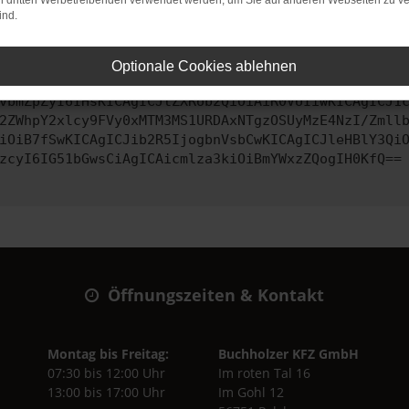
on dritten Werbetreibenden verwendet werden, um Sie auf anderen Webseiten zu ve
ind.
ontaktiere uns bitte. Wir werden versuchen, das Problem zu behe
Optionale Cookies ablehnen
vbmZpZyI6IHsKICAgICJtZXRob2QiOiAiR0VUIiwKICAgICJ1
2ZWhpY2xlcy9FVy0xMTM3MS1URDAxNTgzOSUyMzE4NzI/Zmll
iOiB7fSwKICAgICJib2R5IjogbnVsbCwKICAgICJleHBlY3Qi
zcyI6IG51bGwsCiAgICAicmlza3kiOiBmYWxzZQogIH0KfQ==
Öffnungszeiten & Kontakt
Montag bis Freitag:
Buchholzer KFZ GmbH
07:30 bis 12:00 Uhr
Im roten Tal 16
13:00 bis 17:00 Uhr
Im Gohl 12