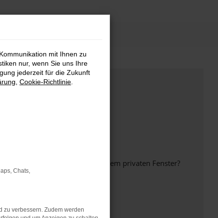
 Kommunikation mit Ihnen zu
stiken nur, wenn Sie uns Ihre
ung jederzeit für die Zukunft
ärung
,
Cookie-Richtlinie
.
inem anderen Browser oder in einem privaten Fenster?
Maps, Chats,
nd zu verbessern. Zudem werden
ht mehr unterstützt werden.