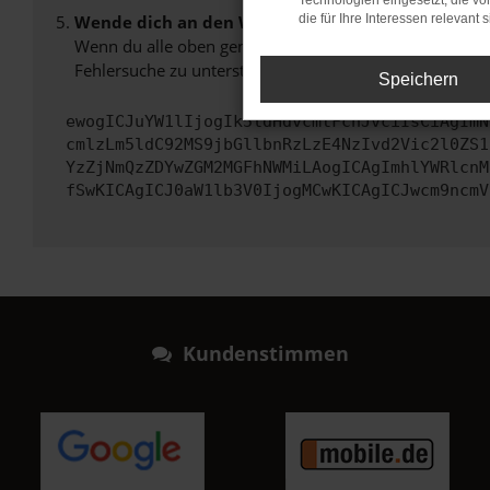
Technologien eingesetzt, die v
Wende dich an den Webseitenbetreiber.
die für Ihre Interessen relevant s
Wenn du alle oben genannten Schritte versucht hast, k
Fehlersuche zu unterstützen:
Speichern
ewogICJuYW1lIjogIk5ldHdvcmtFcnJvciIsCiAgImN
cmlzLm5ldC92MS9jbGllbnRzLzE4NzIvd2Vic2l0ZS1
YzZjNmQzZDYwZGM2MGFhNWMiLAogICAgImhlYWRlcnM
fSwKICAgICJ0aW1lb3V0IjogMCwKICAgICJwcm9ncmV
Kundenstimmen