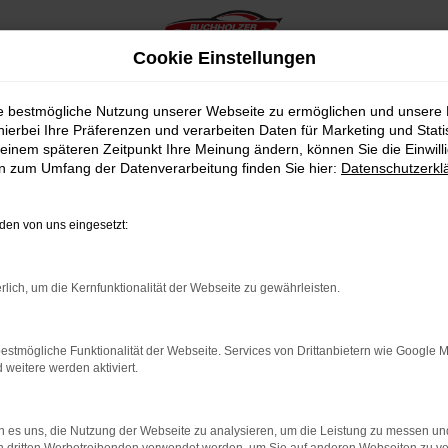
Cookie Einstellungen
ie bestmögliche Nutzung unserer Webseite zu ermöglichen und unsere
hierbei Ihre Präferenzen und verarbeiten Daten für Marketing und Stati
einem späteren Zeitpunkt Ihre Meinung ändern, können Sie die Einwillig
en zum Umfang der Datenverarbeitung finden Sie hier:
Datenschutzerkl
en von uns eingesetzt:
indung.
hine?
rlich, um die Kernfunktionalität der Webseite zu gewährleisten.
aden bestimmter Seiten verhindern. Funktioniert die Seite in e
estmögliche Funktionalität der Webseite. Services von Drittanbietern wie Google 
eitere werden aktiviert.
 zu beheben.
bssystem auf dem neuesten Stand sind.
 es uns, die Nutzung der Webseite zu analysieren, um die Leistung zu messen u
ko, sondern kann auch dazu führen, dass bestimmte Funktionen nic