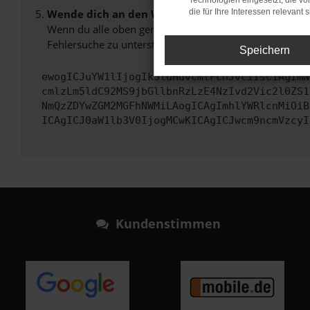
Technologien eingesetzt, die v
Wende dich an den Webseitenbetreiber.
die für Ihre Interessen relevant s
Wenn du alle oben genannten Schritte versucht hast, k
Fehlersuche zu unterstützen:
Speichern
ewogICJuYW1lIjogIk5ldHdvcmtFcnJvciIsCiAgImN
cmlzLm5ldC92MS9jbGllbnRzLzE4NzIvd2Vic2l0ZS1
NmQzZDYwZGM2MGFhNWMiLAogICAgImhlYWRlcnMiOiB
ICAgICJ0aW1lb3V0IjogMCwKICAgICJwcm9ncmVzcyI
Kundenstimmen