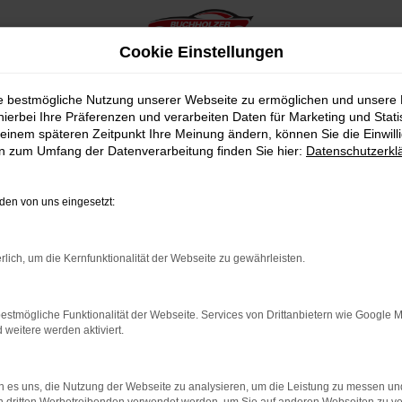
Cookie Einstellungen
ie bestmögliche Nutzung unserer Webseite zu ermöglichen und unsere
hierbei Ihre Präferenzen und verarbeiten Daten für Marketing und Stati
einem späteren Zeitpunkt Ihre Meinung ändern, können Sie die Einwillig
en zum Umfang der Datenverarbeitung finden Sie hier:
Datenschutzerkl
en von uns eingesetzt:
indung.
hine?
rlich, um die Kernfunktionalität der Webseite zu gewährleisten.
aden bestimmter Seiten verhindern. Funktioniert die Seite in e
estmögliche Funktionalität der Webseite. Services von Drittanbietern wie Google 
eitere werden aktiviert.
 zu beheben.
bssystem auf dem neuesten Stand sind.
 es uns, die Nutzung der Webseite zu analysieren, um die Leistung zu messen u
ko, sondern kann auch dazu führen, dass bestimmte Funktionen nic