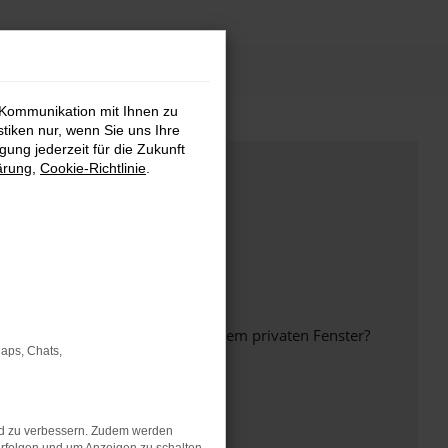
 Kommunikation mit Ihnen zu
stiken nur, wenn Sie uns Ihre
ung jederzeit für die Zukunft
ärung
,
Cookie-Richtlinie
.
inem anderen Browser oder in einem privaten Fenster?
Maps, Chats,
nd zu verbessern. Zudem werden
ht mehr unterstützt werden.