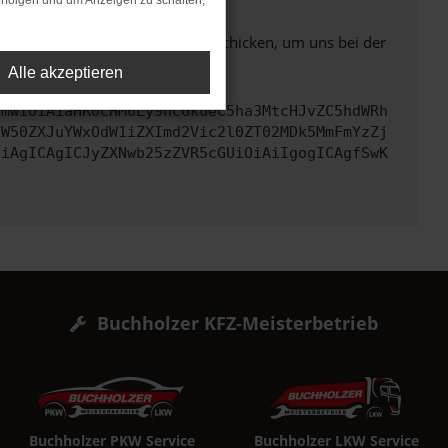
rfolgen und um Anzeigen zu schalten,
ben. Du kannst uns diesen Text schicken, um uns bei der
Alle akzeptieren
cmwiOiAiaHR0cHM6Ly9hcGkueC5ha3MtcHJvZC5hdWRh
aW50ZXJuYWxOdW1iZXImd2Vic2l0ZT02MDk5MmFmYzZj
CiAgICAgICJyZXNwb25zZVR5cGUiOiAiIgogICAgfSwK
Buchholzer KFZ-Meisterbetrieb
Buchholzer PKW Service
Buchholzer LKW Service