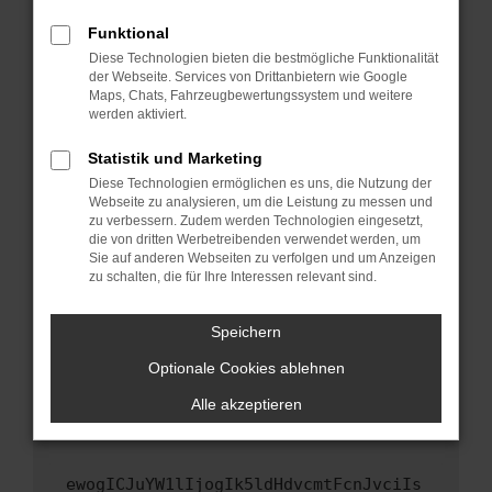
Fenster?
Funktional
Starte dein Gerät neu.
Diese Technologien bieten die bestmögliche Funktionalität
Das kann manchmal helfen, vorübergehende
der Webseite. Services von Drittanbietern wie Google
Maps, Chats, Fahrzeugbewertungssystem und weitere
Probleme zu beheben.
werden aktiviert.
Stelle sicher, dass dein Browser und dein
Betriebssystem auf dem neuesten Stand
Statistik und Marketing
sind.
Diese Technologien ermöglichen es uns, die Nutzung der
Webseite zu analysieren, um die Leistung zu messen und
Veraltete Software birgt nicht nur ein
zu verbessern. Zudem werden Technologien eingesetzt,
Sicherheitsrisiko, sondern kann auch dazu
die von dritten Werbetreibenden verwendet werden, um
führen, dass bestimmte Funktionen nicht mehr
Sie auf anderen Webseiten zu verfolgen und um Anzeigen
unterstützt werden.
zu schalten, die für Ihre Interessen relevant sind.
Wende dich an den Webseitenbetreiber.
Speichern
Wenn du alle oben genannten Schritte versucht
hast, kontaktiere uns bitte. Wir werden
Optionale Cookies ablehnen
versuchen, das Problem zu beheben. Du kannst
Alle akzeptieren
uns diesen Text schicken, um uns bei der
Fehlersuche zu unterstützen:
ewogICJuYW1lIjogIk5ldHdvcmtFcnJvciIs