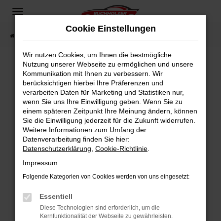
Zum
Hauptinhalt
Cookie Einstellungen
springen
Startseite
Fahrzeugangebote
Fahrzeugsuche
Wir nutzen Cookies, um Ihnen die bestmögliche
Nutzung unserer Webseite zu ermöglichen und unsere
Kommunikation mit Ihnen zu verbessern. Wir
Fehler: Network Error
berücksichtigen hierbei Ihre Präferenzen und
verarbeiten Daten für Marketing und Statistiken nur,
Beim Laden ist ein Fehler aufgetreten.
wenn Sie uns Ihre Einwilligung geben. Wenn Sie zu
Hier sind ein paar Tipps, die dir helfen können:
einem späteren Zeitpunkt Ihre Meinung ändern, können
Sie die Einwilligung jederzeit für die Zukunft widerrufen.
Überprüfe deine Firewall und deine
Weitere Informationen zum Umfang der
Internetverbindung.
Datenverarbeitung finden Sie hier:
Datenschutzerklärung
,
Cookie-Richtlinie
.
Laden andere Webseiten, zum Beispiel deine
Suchmaschine?
Impressum
Prüfe deine Browsererweiterungen.
Folgende Kategorien von Cookies werden von uns eingesetzt:
Manche Erweiterungen, wie Werbeblocker,
Essentiell
können das Laden bestimmter Seiten
verhindern. Funktioniert die Seite in einem
Diese Technologien sind erforderlich, um die
Kernfunktionalität der Webseite zu gewährleisten.
anderen Browser oder in einem privaten