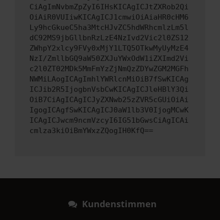
CiAgImNvbmZpZyI6IHsKICAgICJtZXRob2Qi
OiAiR0VUIiwKICAgICJ1cmwiOiAiaHR0cHM6
Ly9hcGkueC5ha3MtcHJvZC5hdWRhcmlzLm5l
dC92MS9jbGllbnRzLzE4NzIvd2Vic2l0ZS12
ZWhpY2xlcy9FVy0xMjY1LTQ5OTkwMyUyMzE4
NzI/ZmllbGQ9aW50ZXJuYWxOdW1iZXImd2Vi
c2l0ZT02MDk5MmFmYzZjNmQzZDYwZGM2MGFh
NWMiLAogICAgImhlYWRlcnMiOiB7fSwKICAg
ICJib2R5IjogbnVsbCwKICAgICJleHBlY3Qi
OiB7CiAgICAgICJyZXNwb25zZVR5cGUiOiAi
IgogICAgfSwKICAgICJ0aW1lb3V0IjogMCwK
ICAgICJwcm9ncmVzcyI6IG51bGwsCiAgICAi
cmlza3kiOiBmYWxzZQogIH0KfQ==
Kundenstimmen