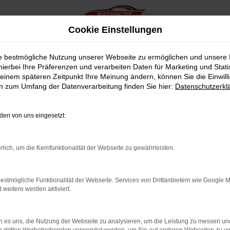
Cookie Einstellungen
ie bestmögliche Nutzung unserer Webseite zu ermöglichen und unsere
hierbei Ihre Präferenzen und verarbeiten Daten für Marketing und Stati
einem späteren Zeitpunkt Ihre Meinung ändern, können Sie die Einwillig
en zum Umfang der Datenverarbeitung finden Sie hier:
Datenschutzerkl
en von uns eingesetzt:
indung.
hine?
rlich, um die Kernfunktionalität der Webseite zu gewährleisten.
aden bestimmter Seiten verhindern. Funktioniert die Seite in e
estmögliche Funktionalität der Webseite. Services von Drittanbietern wie Google 
eitere werden aktiviert.
 zu beheben.
bssystem auf dem neuesten Stand sind.
 es uns, die Nutzung der Webseite zu analysieren, um die Leistung zu messen u
ko, sondern kann auch dazu führen, dass bestimmte Funktionen nic