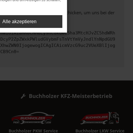
rfolgen und um Anzeigen zu schalten,
ben. Du kannst uns diesen Text schicken, um uns bei der
Alle akzeptieren
cmwiOiAiaHR0cHM6Ly9hcGkueC5ha3MtcHJvZC5hdWRh
ODcyP2ZpZWxkPWludGVybmFsTnVtYmVyJndlYnNpdGU9
ZXhwZWN0IjogewogICAgICAicmVzcG9uc2VUeXBlIjog
ICB9Cn0=
Buchholzer KFZ-Meisterbetrieb
Buchholzer PKW Service
Buchholzer LKW Service