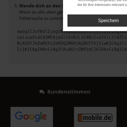
Technologien eingesetzt, die v
Wende dich an den Webseitenbetreiber.
die für Ihre Interessen relevant s
Wenn du alle oben genannten Schritte versucht hast, k
Fehlersuche zu unterstützen:
Speichern
ewogICJuYW1lIjogIk5ldHdvcmtFcnJvciIsCiAgImN
cmlzLm5ldC92MS9jbGllbnRzLzE4NzIvd2Vic2l0ZS1
NjA5OTJhZmM2YzZkM2Q2MGRjNjBhYTVjIiwKICAgICJ
IiIKICAgIH0sCiAgICAidGltZW91dCI6IDAsCiAgICA
Kundenstimmen