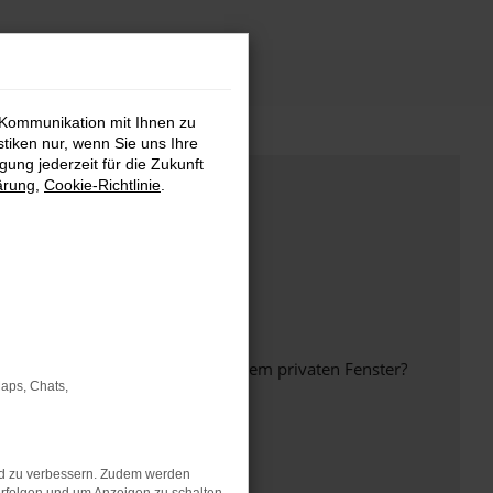
 Kommunikation mit Ihnen zu
stiken nur, wenn Sie uns Ihre
ung jederzeit für die Zukunft
ärung
,
Cookie-Richtlinie
.
inem anderen Browser oder in einem privaten Fenster?
Maps, Chats,
nd zu verbessern. Zudem werden
ht mehr unterstützt werden.