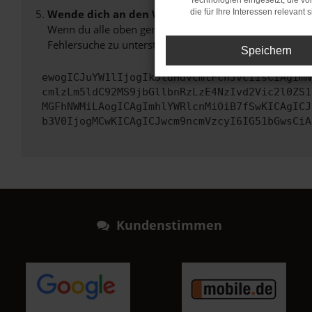
Technologien eingesetzt, die v
Wende dich an den Webseitenbetreiber.
die für Ihre Interessen relevant s
Wenn du alle oben genannten Schritte versucht hast, k
Fehlersuche zu unterstützen:
Speichern
ewogICJuYW1lIjogIk5ldHdvcmtFcnJvciIsCiAgImN
cmlzLm5ldC92MS9jbGllbnRzLzE4NzIvd2Vic2l0ZS1
MGFhNWMiLAogICAgImhlYWRlcnMiOiB7fSwKICAgICJ
b3V0IjogMCwKICAgICJwcm9ncmVzcyI6IG51bGwsCiA
Kundenstimmen