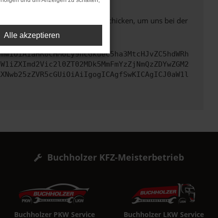
rfolgen und um Anzeigen zu schalten,
ben. Du kannst uns diesen Text schicken, um uns bei der
Alle akzeptieren
cmwiOiAiaHR0cHM6Ly9hcGkueC5ha3MtcHJvZC5hdWRh
dW1iZXImd2Vic2l0ZT02MDk5MmFmYzZjNmQzZDYwZGM2
ZXNwb25zZVR5cGUiOiAiIgogICAgfSwKICAgICJ0aW1l
Buchholzer KFZ-Meisterbetrieb
Buchholzer PKW Service
Buchholzer LKW Service