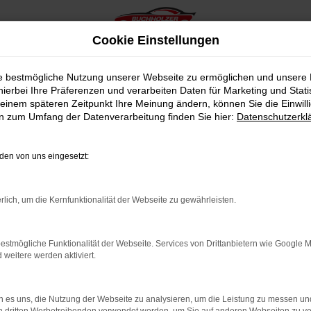
Cookie Einstellungen
ie bestmögliche Nutzung unserer Webseite zu ermöglichen und unsere
hierbei Ihre Präferenzen und verarbeiten Daten für Marketing und Stati
einem späteren Zeitpunkt Ihre Meinung ändern, können Sie die Einwillig
en zum Umfang der Datenverarbeitung finden Sie hier:
Datenschutzerkl
en von uns eingesetzt:
indung.
hine?
rlich, um die Kernfunktionalität der Webseite zu gewährleisten.
aden bestimmter Seiten verhindern. Funktioniert die Seite in e
estmögliche Funktionalität der Webseite. Services von Drittanbietern wie Google 
eitere werden aktiviert.
 zu beheben.
bssystem auf dem neuesten Stand sind.
 es uns, die Nutzung der Webseite zu analysieren, um die Leistung zu messen u
ko, sondern kann auch dazu führen, dass bestimmte Funktionen nic