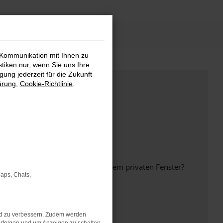
 Kommunikation mit Ihnen zu
stiken nur, wenn Sie uns Ihre
ung jederzeit für die Zukunft
ärung
,
Cookie-Richtlinie
.
inem anderen Browser oder in einem privaten Fenster?
Maps, Chats,
nd zu verbessern. Zudem werden
ht mehr unterstützt werden.