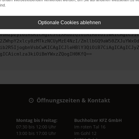
on dritten Werbetreibenden verwendet werden, um Sie auf anderen Webseiten zu ve
ind.
ontaktiere uns bitte. Wir werden versuchen, das Problem zu behe
Optionale Cookies ablehnen
vbmZpZyI6IHsKICAgICJtZXRob2QiOiAiR0VUIiwKICAgICJ1
2ZWhpY2xlcy8zMTkzNCUyMzE4NzI/ZmllbGQ9aW50ZXJuYWxO
ib2R5IjogbnVsbCwKICAgICJleHBlY3QiOiB7CiAgICAgICJy
gICAicmlza3kiOiBmYWxzZQogIH0KfQ==
Öffnungszeiten & Kontakt
Montag bis Freitag:
Buchholzer KFZ GmbH
07:30 bis 12:00 Uhr
Im roten Tal 16
13:00 bis 17:00 Uhr
Im Gohl 12