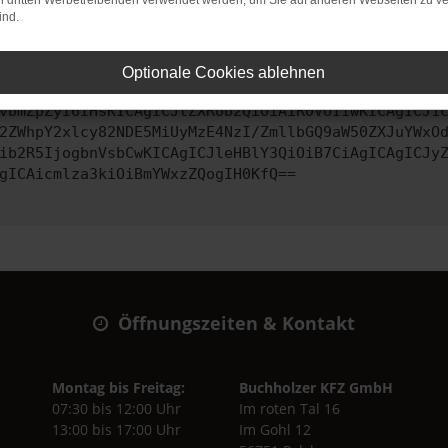
on dritten Werbetreibenden verwendet werden, um Sie auf anderen Webseiten zu ve
ind.
ontaktiere uns bitte. Wir werden versuchen, das Problem zu behe
Optionale Cookies ablehnen
vbmZpZyI6IHsKICAgICJtZXRob2QiOiAiR0VUIiwKICAgICJ1
2ZWhpY2xlcy82NDE5MiUyMzE4NzI/ZmllbGQ9aW50ZXJuYWxO
ib2R5IjogbnVsbCwKICAgICJleHBlY3QiOiB7CiAgICAgICJy
gICAicmlza3kiOiBmYWxzZQogIH0KfQ==
Öffnungszeiten & Kontakt
Montag bis Freitag:
Buchholzer KFZ GmbH
07:30 bis 12:00 Uhr
Im roten Tal 16
13:00 bis 17:00 Uhr
Im Gohl 12