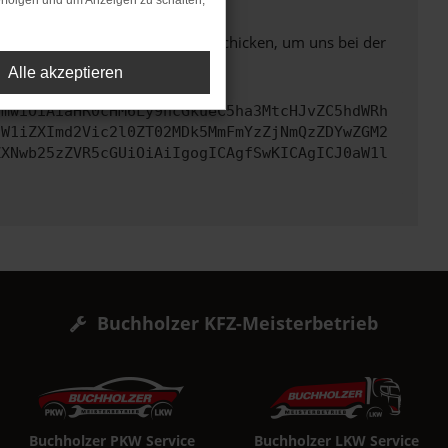
rfolgen und um Anzeigen zu schalten,
ben. Du kannst uns diesen Text schicken, um uns bei der
Alle akzeptieren
cmwiOiAiaHR0cHM6Ly9hcGkueC5ha3MtcHJvZC5hdWRh
dW1iZXImd2Vic2l0ZT02MDk5MmFmYzZjNmQzZDYwZGM2
ZXNwb25zZVR5cGUiOiAiIgogICAgfSwKICAgICJ0aW1l
Buchholzer KFZ-Meisterbetrieb
Buchholzer PKW Service
Buchholzer LKW Service