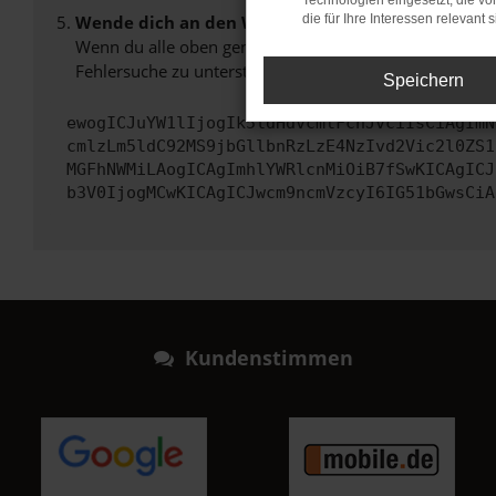
Technologien eingesetzt, die v
Wende dich an den Webseitenbetreiber.
die für Ihre Interessen relevant s
Wenn du alle oben genannten Schritte versucht hast, k
Fehlersuche zu unterstützen:
Speichern
ewogICJuYW1lIjogIk5ldHdvcmtFcnJvciIsCiAgImN
cmlzLm5ldC92MS9jbGllbnRzLzE4NzIvd2Vic2l0ZS1
MGFhNWMiLAogICAgImhlYWRlcnMiOiB7fSwKICAgICJ
b3V0IjogMCwKICAgICJwcm9ncmVzcyI6IG51bGwsCiA
Kundenstimmen