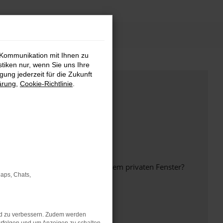
 Kommunikation mit Ihnen zu
stiken nur, wenn Sie uns Ihre
ung jederzeit für die Zukunft
ärung
,
Cookie-Richtlinie
.
inem anderen Browser oder in einem privaten Fenster?
Maps, Chats,
nd zu verbessern. Zudem werden
ht mehr unterstützt werden.