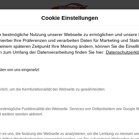
Cookie Einstellungen
ie bestmögliche Nutzung unserer Webseite zu ermöglichen und unsere
hierbei Ihre Präferenzen und verarbeiten Daten für Marketing und Stati
einem späteren Zeitpunkt Ihre Meinung ändern, können Sie die Einwillig
en zum Umfang der Datenverarbeitung finden Sie hier:
Datenschutzerkl
en von uns eingesetzt:
indung.
hine?
rlich, um die Kernfunktionalität der Webseite zu gewährleisten.
aden bestimmter Seiten verhindern. Funktioniert die Seite in e
estmögliche Funktionalität der Webseite. Services von Drittanbietern wie Google 
eitere werden aktiviert.
 zu beheben.
bssystem auf dem neuesten Stand sind.
 es uns, die Nutzung der Webseite zu analysieren, um die Leistung zu messen u
ko, sondern kann auch dazu führen, dass bestimmte Funktionen nic