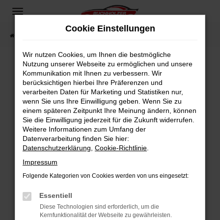
Zum
Hauptinhalt
Cookie Einstellungen
springen
Startseite
Fahrzeugangebote
Fahrzeugsuche
Wir nutzen Cookies, um Ihnen die bestmögliche
Nutzung unserer Webseite zu ermöglichen und unsere
Kommunikation mit Ihnen zu verbessern. Wir
Fehler: Network Error
berücksichtigen hierbei Ihre Präferenzen und
verarbeiten Daten für Marketing und Statistiken nur,
Beim Laden ist ein Fehler aufgetreten.
wenn Sie uns Ihre Einwilligung geben. Wenn Sie zu
Hier sind ein paar Tipps, die dir helfen können:
einem späteren Zeitpunkt Ihre Meinung ändern, können
Sie die Einwilligung jederzeit für die Zukunft widerrufen.
Überprüfe deine Firewall und deine
Weitere Informationen zum Umfang der
Internetverbindung.
Datenverarbeitung finden Sie hier:
Datenschutzerklärung
,
Cookie-Richtlinie
.
Laden andere Webseiten, zum Beispiel deine
Suchmaschine?
Impressum
Prüfe deine Browsererweiterungen.
Folgende Kategorien von Cookies werden von uns eingesetzt:
Manche Erweiterungen, wie Werbeblocker,
Essentiell
können das Laden bestimmter Seiten
verhindern. Funktioniert die Seite in einem
Diese Technologien sind erforderlich, um die
Kernfunktionalität der Webseite zu gewährleisten.
anderen Browser oder in einem privaten