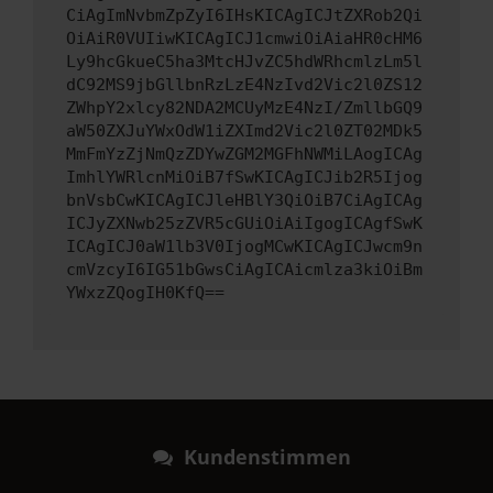
CiAgImNvbmZpZyI6IHsKICAgICJtZXRob2Qi
OiAiR0VUIiwKICAgICJ1cmwiOiAiaHR0cHM6
Ly9hcGkueC5ha3MtcHJvZC5hdWRhcmlzLm5l
dC92MS9jbGllbnRzLzE4NzIvd2Vic2l0ZS12
ZWhpY2xlcy82NDA2MCUyMzE4NzI/ZmllbGQ9
aW50ZXJuYWxOdW1iZXImd2Vic2l0ZT02MDk5
MmFmYzZjNmQzZDYwZGM2MGFhNWMiLAogICAg
ImhlYWRlcnMiOiB7fSwKICAgICJib2R5Ijog
bnVsbCwKICAgICJleHBlY3QiOiB7CiAgICAg
ICJyZXNwb25zZVR5cGUiOiAiIgogICAgfSwK
ICAgICJ0aW1lb3V0IjogMCwKICAgICJwcm9n
cmVzcyI6IG51bGwsCiAgICAicmlza3kiOiBm
YWxzZQogIH0KfQ==
Kundenstimmen