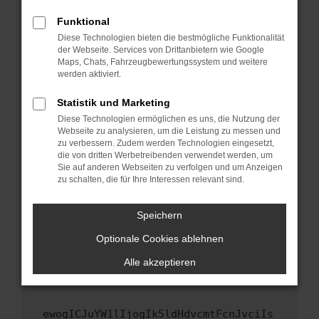
Fenster?
Funktional
Starte dein Gerät neu.
Diese Technologien bieten die bestmögliche Funktionalität
Das kann manchmal helfen, vorübergehende
der Webseite. Services von Drittanbietern wie Google
Maps, Chats, Fahrzeugbewertungssystem und weitere
Probleme zu beheben.
werden aktiviert.
Stelle sicher, dass dein Browser und dein
Betriebssystem auf dem neuesten Stand
Statistik und Marketing
sind.
Diese Technologien ermöglichen es uns, die Nutzung der
Webseite zu analysieren, um die Leistung zu messen und
Veraltete Software birgt nicht nur ein
zu verbessern. Zudem werden Technologien eingesetzt,
Sicherheitsrisiko, sondern kann auch dazu
die von dritten Werbetreibenden verwendet werden, um
führen, dass bestimmte Funktionen nicht mehr
Sie auf anderen Webseiten zu verfolgen und um Anzeigen
unterstützt werden.
zu schalten, die für Ihre Interessen relevant sind.
Wende dich an den Webseitenbetreiber.
Speichern
Wenn du alle oben genannten Schritte versucht
hast, kontaktiere uns bitte. Wir werden
Optionale Cookies ablehnen
versuchen, das Problem zu beheben. Du kannst
Alle akzeptieren
uns diesen Text schicken, um uns bei der
Fehlersuche zu unterstützen:
ewogICJuYW1lIjogIk5ldHdvcmtFcnJvciIs