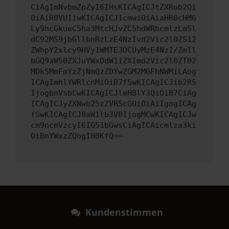
CiAgImNvbmZpZyI6IHsKICAgICJtZXRob2Qi
OiAiR0VUIiwKICAgICJ1cmwiOiAiaHR0cHM6
Ly9hcGkueC5ha3MtcHJvZC5hdWRhcmlzLm5l
dC92MS9jbGllbnRzLzE4NzIvd2Vic2l0ZS12
ZWhpY2xlcy9HVy1WMTE3OCUyMzE4NzI/Zmll
bGQ9aW50ZXJuYWxOdW1iZXImd2Vic2l0ZT02
MDk5MmFmYzZjNmQzZDYwZGM2MGFhNWMiLAog
ICAgImhlYWRlcnMiOiB7fSwKICAgICJib2R5
IjogbnVsbCwKICAgICJleHBlY3QiOiB7CiAg
ICAgICJyZXNwb25zZVR5cGUiOiAiIgogICAg
fSwKICAgICJ0aW1lb3V0IjogMCwKICAgICJw
cm9ncmVzcyI6IG51bGwsCiAgICAicmlza3ki
OiBmYWxzZQogIH0KfQ==
Kundenstimmen