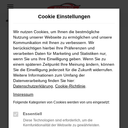
Zum
Hauptinhalt
Cookie Einstellungen
springen
Startseite
Fahrzeugangebote
Fahrzeugsuche
Wir nutzen Cookies, um Ihnen die bestmögliche
Nutzung unserer Webseite zu ermöglichen und unsere
Kommunikation mit Ihnen zu verbessern. Wir
Fehler: Network Error
berücksichtigen hierbei Ihre Präferenzen und
verarbeiten Daten für Marketing und Statistiken nur,
Beim Laden ist ein Fehler aufgetreten.
wenn Sie uns Ihre Einwilligung geben. Wenn Sie zu
Hier sind ein paar Tipps, die dir helfen können:
einem späteren Zeitpunkt Ihre Meinung ändern, können
Sie die Einwilligung jederzeit für die Zukunft widerrufen.
Überprüfe deine Firewall und deine
Weitere Informationen zum Umfang der
Internetverbindung.
Datenverarbeitung finden Sie hier:
Datenschutzerklärung
,
Cookie-Richtlinie
.
Laden andere Webseiten, zum Beispiel deine
Suchmaschine?
Impressum
Prüfe deine Browsererweiterungen.
Folgende Kategorien von Cookies werden von uns eingesetzt:
Manche Erweiterungen, wie Werbeblocker,
Essentiell
können das Laden bestimmter Seiten
verhindern. Funktioniert die Seite in einem
Diese Technologien sind erforderlich, um die
Kernfunktionalität der Webseite zu gewährleisten.
anderen Browser oder in einem privaten