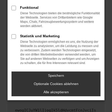
Fenster?
Funktional
Starte dein Gerät neu.
Diese Technologien bieten die bestmögliche Funktionalität
Das kann manchmal helfen, vorübergehende
der Webseite. Services von Drittanbietern wie Google
Maps, Chats, Fahrzeugbewertungssystem und weitere
Probleme zu beheben.
werden aktiviert.
Stelle sicher, dass dein Browser und dein
Betriebssystem auf dem neuesten Stand
Statistik und Marketing
sind.
Diese Technologien ermöglichen es uns, die Nutzung der
Webseite zu analysieren, um die Leistung zu messen und
Veraltete Software birgt nicht nur ein
zu verbessern. Zudem werden Technologien eingesetzt,
Sicherheitsrisiko, sondern kann auch dazu
die von dritten Werbetreibenden verwendet werden, um
führen, dass bestimmte Funktionen nicht mehr
Sie auf anderen Webseiten zu verfolgen und um Anzeigen
unterstützt werden.
zu schalten, die für Ihre Interessen relevant sind.
Wende dich an den Webseitenbetreiber.
Speichern
Wenn du alle oben genannten Schritte versucht
hast, kontaktiere uns bitte. Wir werden
Optionale Cookies ablehnen
versuchen, das Problem zu beheben. Du kannst
Alle akzeptieren
uns diesen Text schicken, um uns bei der
Fehlersuche zu unterstützen:
ewogICJuYW1lIjogIk5ldHdvcmtFcnJvciIs