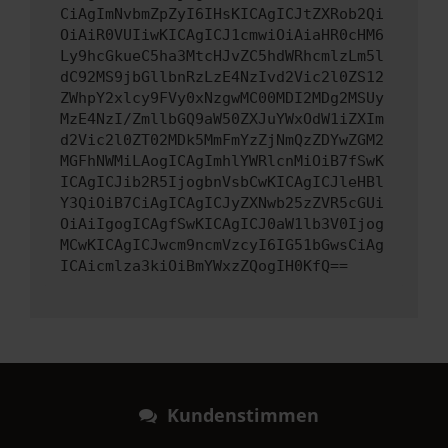
CiAgImNvbmZpZyI6IHsKICAgICJtZXRob2Qi
OiAiR0VUIiwKICAgICJ1cmwiOiAiaHR0cHM6
Ly9hcGkueC5ha3MtcHJvZC5hdWRhcmlzLm5l
dC92MS9jbGllbnRzLzE4NzIvd2Vic2l0ZS12
ZWhpY2xlcy9FVy0xNzgwMC00MDI2MDg2MSUy
MzE4NzI/ZmllbGQ9aW50ZXJuYWxOdW1iZXIm
d2Vic2l0ZT02MDk5MmFmYzZjNmQzZDYwZGM2
MGFhNWMiLAogICAgImhlYWRlcnMiOiB7fSwK
ICAgICJib2R5IjogbnVsbCwKICAgICJleHBl
Y3QiOiB7CiAgICAgICJyZXNwb25zZVR5cGUi
OiAiIgogICAgfSwKICAgICJ0aW1lb3V0Ijog
MCwKICAgICJwcm9ncmVzcyI6IG51bGwsCiAg
ICAicmlza3kiOiBmYWxzZQogIH0KfQ==
Kundenstimmen