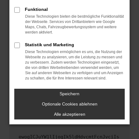
Fenster?
Funktional
Starte dein Gerät neu.
Diese Technologien bieten die bestmögliche Funktionalität
Das kann manchmal helfen, vorübergehende
der Webseite. Services von Drittanbietern wie Google
Maps, Chats, Fahrzeugbewertungssystem und weitere
Probleme zu beheben.
werden aktiviert.
Stelle sicher, dass dein Browser und dein
Betriebssystem auf dem neuesten Stand
Statistik und Marketing
sind.
Diese Technologien ermöglichen es uns, die Nutzung der
Webseite zu analysieren, um die Leistung zu messen und
Veraltete Software birgt nicht nur ein
zu verbessern. Zudem werden Technologien eingesetzt,
Sicherheitsrisiko, sondern kann auch dazu
die von dritten Werbetreibenden verwendet werden, um
führen, dass bestimmte Funktionen nicht mehr
Sie auf anderen Webseiten zu verfolgen und um Anzeigen
unterstützt werden.
zu schalten, die für Ihre Interessen relevant sind.
Wende dich an den Webseitenbetreiber.
Speichern
Wenn du alle oben genannten Schritte versucht
hast, kontaktiere uns bitte. Wir werden
Optionale Cookies ablehnen
versuchen, das Problem zu beheben. Du kannst
Alle akzeptieren
uns diesen Text schicken, um uns bei der
Fehlersuche zu unterstützen:
ewogICJuYW1lIjogIk5ldHdvcmtFcnJvciIs