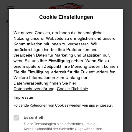
Zum
Hauptinhalt
Cookie Einstellungen
springen
Startseite
Fahrzeugangebote
Fahrzeugsuche
Wir nutzen Cookies, um Ihnen die bestmögliche
Nutzung unserer Webseite zu ermöglichen und unsere
Kommunikation mit Ihnen zu verbessern. Wir
Fehler: Network Error
berücksichtigen hierbei Ihre Präferenzen und
verarbeiten Daten für Marketing und Statistiken nur,
Beim Laden ist ein Fehler aufgetreten.
wenn Sie uns Ihre Einwilligung geben. Wenn Sie zu
Hier sind ein paar Tipps, die dir helfen können:
einem späteren Zeitpunkt Ihre Meinung ändern, können
Sie die Einwilligung jederzeit für die Zukunft widerrufen.
Überprüfe deine Firewall und deine
Weitere Informationen zum Umfang der
Internetverbindung.
Datenverarbeitung finden Sie hier:
Datenschutzerklärung
,
Cookie-Richtlinie
.
Laden andere Webseiten, zum Beispiel deine
Suchmaschine?
Impressum
Prüfe deine Browsererweiterungen.
Folgende Kategorien von Cookies werden von uns eingesetzt:
Manche Erweiterungen, wie Werbeblocker,
Essentiell
können das Laden bestimmter Seiten
verhindern. Funktioniert die Seite in einem
Diese Technologien sind erforderlich, um die
Kernfunktionalität der Webseite zu gewährleisten.
anderen Browser oder in einem privaten