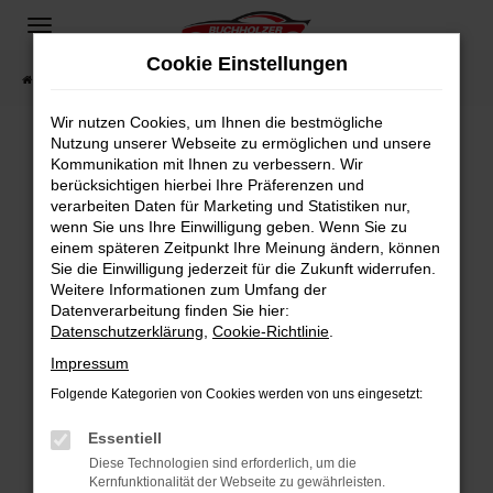
Zum
Hauptinhalt
Cookie Einstellungen
springen
Startseite
Fahrzeugangebote
Fahrzeugsuche
Wir nutzen Cookies, um Ihnen die bestmögliche
Nutzung unserer Webseite zu ermöglichen und unsere
Kommunikation mit Ihnen zu verbessern. Wir
Fehler: Network Error
berücksichtigen hierbei Ihre Präferenzen und
verarbeiten Daten für Marketing und Statistiken nur,
Beim Laden ist ein Fehler aufgetreten.
wenn Sie uns Ihre Einwilligung geben. Wenn Sie zu
Hier sind ein paar Tipps, die dir helfen können:
einem späteren Zeitpunkt Ihre Meinung ändern, können
Sie die Einwilligung jederzeit für die Zukunft widerrufen.
Überprüfe deine Firewall und deine
Weitere Informationen zum Umfang der
Internetverbindung.
Datenverarbeitung finden Sie hier:
Datenschutzerklärung
,
Cookie-Richtlinie
.
Laden andere Webseiten, zum Beispiel deine
Suchmaschine?
Impressum
Prüfe deine Browsererweiterungen.
Folgende Kategorien von Cookies werden von uns eingesetzt:
Manche Erweiterungen, wie Werbeblocker,
Essentiell
können das Laden bestimmter Seiten
verhindern. Funktioniert die Seite in einem
Diese Technologien sind erforderlich, um die
Kernfunktionalität der Webseite zu gewährleisten.
anderen Browser oder in einem privaten