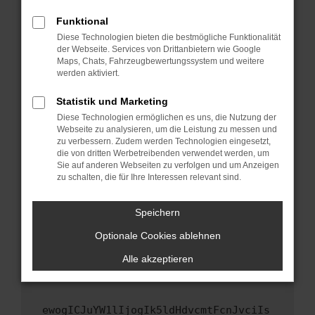
Fenster?
Funktional
Starte dein Gerät neu.
Diese Technologien bieten die bestmögliche Funktionalität
Das kann manchmal helfen, vorübergehende
der Webseite. Services von Drittanbietern wie Google
Maps, Chats, Fahrzeugbewertungssystem und weitere
Probleme zu beheben.
werden aktiviert.
Stelle sicher, dass dein Browser und dein
Betriebssystem auf dem neuesten Stand
Statistik und Marketing
sind.
Diese Technologien ermöglichen es uns, die Nutzung der
Webseite zu analysieren, um die Leistung zu messen und
Veraltete Software birgt nicht nur ein
zu verbessern. Zudem werden Technologien eingesetzt,
Sicherheitsrisiko, sondern kann auch dazu
die von dritten Werbetreibenden verwendet werden, um
führen, dass bestimmte Funktionen nicht mehr
Sie auf anderen Webseiten zu verfolgen und um Anzeigen
unterstützt werden.
zu schalten, die für Ihre Interessen relevant sind.
Wende dich an den Webseitenbetreiber.
Speichern
Wenn du alle oben genannten Schritte versucht
hast, kontaktiere uns bitte. Wir werden
Optionale Cookies ablehnen
versuchen, das Problem zu beheben. Du kannst
Alle akzeptieren
uns diesen Text schicken, um uns bei der
Fehlersuche zu unterstützen:
ewogICJuYW1lIjogIk5ldHdvcmtFcnJvciIs