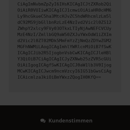
CiAgImNvbmZpZyI6IHsKICAgICJtZXRob2Qi
OiAiR0VUIiwKICAgICJ1cmwiOiAiaHR0cHM6
Ly9hcGkueC5ha3MtcHJvZC5hdWRhcmlzLm5l
dC92MS9jbGllbnRzLzE4NzIvd2Vic2l0ZS12
ZWhpY2xlcy9FVy03OTkxLTIyNjAwNEFCVCUy
MzE4NzI/ZmllbGQ9aW50ZXJuYWxOdW1iZXIm
d2Vic2l0ZT02MDk5MmFmYzZjNmQzZDYwZGM2
MGFhNWMiLAogICAgImhlYWRlcnMiOiB7fSwK
ICAgICJib2R5IjogbnVsbCwKICAgICJleHBl
Y3QiOiB7CiAgICAgICJyZXNwb25zZVR5cGUi
OiAiIgogICAgfSwKICAgICJ0aW1lb3V0Ijog
MCwKICAgICJwcm9ncmVzcyI6IG51bGwsCiAg
ICAicmlza3kiOiBmYWxzZQogIH0KfQ==
Kundenstimmen