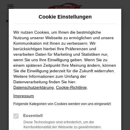
Zum
Hauptinhalt
Cookie Einstellungen
springen
Startseite
Fahrzeugangebote
Fahrzeugsuche
Wir nutzen Cookies, um Ihnen die bestmögliche
Nutzung unserer Webseite zu ermöglichen und unsere
Kommunikation mit Ihnen zu verbessern. Wir
Fehler: Network Error
berücksichtigen hierbei Ihre Präferenzen und
verarbeiten Daten für Marketing und Statistiken nur,
Beim Laden ist ein Fehler aufgetreten.
wenn Sie uns Ihre Einwilligung geben. Wenn Sie zu
Hier sind ein paar Tipps, die dir helfen können:
einem späteren Zeitpunkt Ihre Meinung ändern, können
Sie die Einwilligung jederzeit für die Zukunft widerrufen.
Überprüfe deine Firewall und deine
Weitere Informationen zum Umfang der
Internetverbindung.
Datenverarbeitung finden Sie hier:
Datenschutzerklärung
,
Cookie-Richtlinie
.
Laden andere Webseiten, zum Beispiel deine
Suchmaschine?
Impressum
Prüfe deine Browsererweiterungen.
Folgende Kategorien von Cookies werden von uns eingesetzt:
Manche Erweiterungen, wie Werbeblocker,
Essentiell
können das Laden bestimmter Seiten
verhindern. Funktioniert die Seite in einem
Diese Technologien sind erforderlich, um die
Kernfunktionalität der Webseite zu gewährleisten.
anderen Browser oder in einem privaten