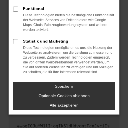
Fenster?
Funktional
Starte dein Gerät neu.
Diese Technologien bieten die bestmögliche Funktionalität
Das kann manchmal helfen, vorübergehende
der Webseite. Services von Drittanbietern wie Google
Maps, Chats, Fahrzeugbewertungssystem und weitere
Probleme zu beheben.
werden aktiviert.
Stelle sicher, dass dein Browser und dein
Betriebssystem auf dem neuesten Stand
Statistik und Marketing
sind.
Diese Technologien ermöglichen es uns, die Nutzung der
Webseite zu analysieren, um die Leistung zu messen und
Veraltete Software birgt nicht nur ein
zu verbessern. Zudem werden Technologien eingesetzt,
Sicherheitsrisiko, sondern kann auch dazu
die von dritten Werbetreibenden verwendet werden, um
führen, dass bestimmte Funktionen nicht mehr
Sie auf anderen Webseiten zu verfolgen und um Anzeigen
unterstützt werden.
zu schalten, die für Ihre Interessen relevant sind.
Wende dich an den Webseitenbetreiber.
Speichern
Wenn du alle oben genannten Schritte versucht
hast, kontaktiere uns bitte. Wir werden
Optionale Cookies ablehnen
versuchen, das Problem zu beheben. Du kannst
Alle akzeptieren
uns diesen Text schicken, um uns bei der
Fehlersuche zu unterstützen:
ewogICJuYW1lIjogIk5ldHdvcmtFcnJvciIs