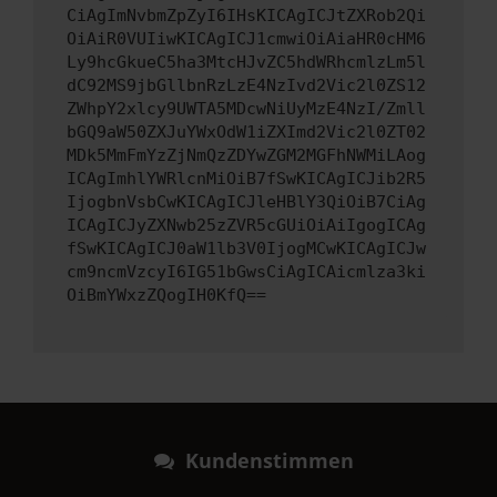
CiAgImNvbmZpZyI6IHsKICAgICJtZXRob2Qi
OiAiR0VUIiwKICAgICJ1cmwiOiAiaHR0cHM6
Ly9hcGkueC5ha3MtcHJvZC5hdWRhcmlzLm5l
dC92MS9jbGllbnRzLzE4NzIvd2Vic2l0ZS12
ZWhpY2xlcy9UWTA5MDcwNiUyMzE4NzI/Zmll
bGQ9aW50ZXJuYWxOdW1iZXImd2Vic2l0ZT02
MDk5MmFmYzZjNmQzZDYwZGM2MGFhNWMiLAog
ICAgImhlYWRlcnMiOiB7fSwKICAgICJib2R5
IjogbnVsbCwKICAgICJleHBlY3QiOiB7CiAg
ICAgICJyZXNwb25zZVR5cGUiOiAiIgogICAg
fSwKICAgICJ0aW1lb3V0IjogMCwKICAgICJw
cm9ncmVzcyI6IG51bGwsCiAgICAicmlza3ki
OiBmYWxzZQogIH0KfQ==
Kundenstimmen