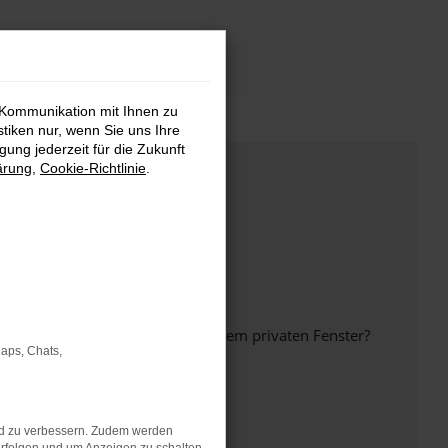
 Kommunikation mit Ihnen zu
stiken nur, wenn Sie uns Ihre
ung jederzeit für die Zukunft
ärung
,
Cookie-Richtlinie
.
inem anderen Browser oder in einem privaten Fenster?
Maps, Chats,
nd zu verbessern. Zudem werden
ht mehr unterstützt werden.