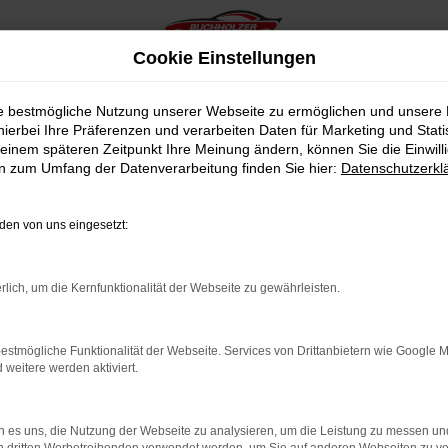
Cookie Einstellungen
ie bestmögliche Nutzung unserer Webseite zu ermöglichen und unsere
hierbei Ihre Präferenzen und verarbeiten Daten für Marketing und Stati
einem späteren Zeitpunkt Ihre Meinung ändern, können Sie die Einwillig
en zum Umfang der Datenverarbeitung finden Sie hier:
Datenschutzerkl
en von uns eingesetzt:
indung.
hine?
rlich, um die Kernfunktionalität der Webseite zu gewährleisten.
aden bestimmter Seiten verhindern. Funktioniert die Seite in e
estmögliche Funktionalität der Webseite. Services von Drittanbietern wie Google 
eitere werden aktiviert.
 zu beheben.
bssystem auf dem neuesten Stand sind.
 es uns, die Nutzung der Webseite zu analysieren, um die Leistung zu messen u
ko, sondern kann auch dazu führen, dass bestimmte Funktionen nic