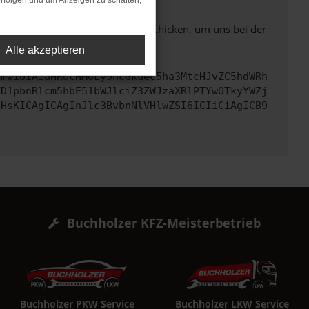
rfolgen und um Anzeigen zu schalten,
ben. Du kannst uns diesen Text schicken, um uns bei der
Alle akzeptieren
cmwiOiAiaHR0cHM6Ly9hcGkueC5ha3MtcHJvZC5hdWRh
ZD1pbnRlcm5hbE51bWJlciZ3ZWJzaXRlPTYwOTkyYWZj
IHsKICAgICAgInJlc3BvbnNlVHlwZSI6ICIiCiAgICB9
Buchholzer KFZ-Meisterbetrieb
Buchholzer PKW Service
Buchholzer LKW Service