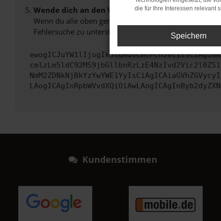
Technologien eingesetzt, die v
Wende dich an den Webseitenbetreiber.
die für Ihre Interessen relevant s
Wenn du alle oben genannten Schritte versucht hast, k
Fehlersuche zu unterstützen:
Speichern
ewogICJuYW1lIjogIk5ldHdvcmtFcnJvciIsCiAgImN
cmlzLm5ldC92MS9jbGllbnRzLzE4NzIvd2Vic2l0ZS1
NmM2ZDNkNjBkYzYwYWE1YyIsCiAgICAiaGVhZGVycyI
LAogICAgInRpbWVvdXQiOiAwLAogICAgInByb2dyZXN
Kundenstimmen