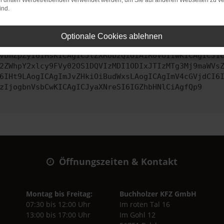
on dritten Werbetreibenden verwendet werden, um Sie auf anderen Webseiten zu ve
ind.
ontaktiere uns bitte. Wir werden versuchen, das Problem zu behe
Optionale Cookies ablehnen
vbmZpZyI6IHsKICAgICJtZXRob2QiOiAiR0VUIiwKICAgICJ1
2ZWhpY2xlcy9FVy02OS1DQVIzMDI1ODIxJTIzMTg3Mj9maWVs
6IHt9LAogICAgImJvZHkiOiBudWxsLAogICAgImV4cGVjdCI6
zIjogbnVsbCwKICAgICJyaXNreSI6IGZhbHNlCiAgfQp9
Öffnungszeiten & Kontakt
Montag bis Freitag:
Buchholzer KFZ GmbH
07:30 bis 12:00 Uhr
Im roten Tal 16
13:00 bis 17:00 Uhr
Im Gohl 12