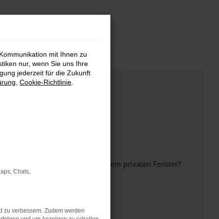
 Kommunikation mit Ihnen zu
stiken nur, wenn Sie uns Ihre
ung jederzeit für die Zukunft
ärung
,
Cookie-Richtlinie
.
inem anderen Browser oder in einem privaten Fenster?
Maps, Chats,
nd zu verbessern. Zudem werden
ht mehr unterstützt werden.