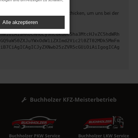
rfolgen und um Anzeigen zu schalten,
ben. Du kannst uns diesen Text schicken, um uns bei der
Alle akzeptieren
cmwiOiAiaHR0cHM6Ly9hcGkueC5ha3MtcHJvZC5hdWRh
bGQ9aW50ZXJuYWxOdW1iZXImd2Vic2l0ZT02MDk5MmFm
OiB7CiAgICAgICJyZXNwb25zZVR5cGUiOiAiIgogICAg
Buchholzer KFZ-Meisterbetrieb
Buchholzer PKW Service
Buchholzer LKW Service