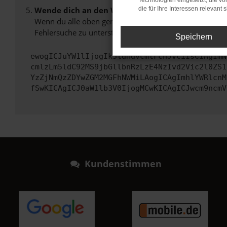
Technologien eingesetzt, die v
Wende dich an den Webseitenbetreiber.
die für Ihre Interessen relevant s
Wenn du alle oben genannten Schritte versucht hast, k
Fehlersuche zu unterstützen:
Speichern
ewogICJuYW1lIjogIk5ldHdvcmtFcnJvciIsCiAgImN
cmlzLm5ldC92MS9jbGllbnRzLzE4NzIvd2Vic2l0ZS1
YzZjNmQzZDYwZGM2MGFhNWMiLAogICAgImhlYWRlcnM
fSwKICAgICJ0aW1lb3V0IjogMCwKICAgICJwcm9ncmV
Kundenstimmen