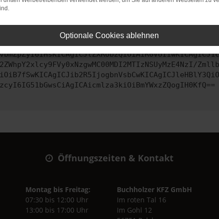
on dritten Werbetreibenden verwendet werden, um Sie auf anderen Webseiten zu ve
ind.
ontaktiere uns bitte. Wir werden versuchen, das Problem zu behe
Optionale Cookies ablehnen
vbmZpZyI6IHsKICAgICJtZXRob2QiOiAiR0VUIiwKICAgICJ1
2ZWhpY2xlcy9FVy0xNzgwMC00MDI2MTIzNSUyMzE4NzI/Zmll
iOiB7fSwKICAgICJib2R5IjogbnVsbCwKICAgICJleHBlY3Qi
zcyI6IG51bGwsCiAgICAicmlza3kiOiBmYWxzZQogIH0KfQ==
Öffnungszeiten & Kontakt
Montag bis Freitag:
Buchholzer KFZ GmbH
07:30 bis 12:00 Uhr
Im roten Tal 16
13:00 bis 17:00 Uhr
Im Gohl 12