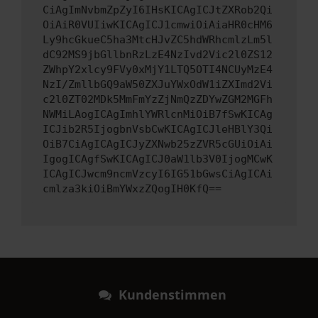
CiAgImNvbmZpZyI6IHsKICAgICJtZXRob2Qi
OiAiR0VUIiwKICAgICJ1cmwiOiAiaHR0cHM6
Ly9hcGkueC5ha3MtcHJvZC5hdWRhcmlzLm5l
dC92MS9jbGllbnRzLzE4NzIvd2Vic2l0ZS12
ZWhpY2xlcy9FVy0xMjY1LTQ5OTI4NCUyMzE4
NzI/ZmllbGQ9aW50ZXJuYWxOdW1iZXImd2Vi
c2l0ZT02MDk5MmFmYzZjNmQzZDYwZGM2MGFh
NWMiLAogICAgImhlYWRlcnMiOiB7fSwKICAg
ICJib2R5IjogbnVsbCwKICAgICJleHBlY3Qi
OiB7CiAgICAgICJyZXNwb25zZVR5cGUiOiAi
IgogICAgfSwKICAgICJ0aW1lb3V0IjogMCwK
ICAgICJwcm9ncmVzcyI6IG51bGwsCiAgICAi
cmlza3kiOiBmYWxzZQogIH0KfQ==
Kundenstimmen