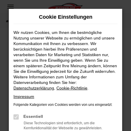
Zum
Hauptinhalt
Cookie Einstellungen
springen
Startseite
Fahrzeugangebote
Fahrzeugsuche
Wir nutzen Cookies, um Ihnen die bestmögliche
Nutzung unserer Webseite zu ermöglichen und unsere
Kommunikation mit Ihnen zu verbessern. Wir
Fehler: Network Error
berücksichtigen hierbei Ihre Präferenzen und
verarbeiten Daten für Marketing und Statistiken nur,
Beim Laden ist ein Fehler aufgetreten.
wenn Sie uns Ihre Einwilligung geben. Wenn Sie zu
Hier sind ein paar Tipps, die dir helfen können:
einem späteren Zeitpunkt Ihre Meinung ändern, können
Sie die Einwilligung jederzeit für die Zukunft widerrufen.
Überprüfe deine Firewall und deine
Weitere Informationen zum Umfang der
Internetverbindung.
Datenverarbeitung finden Sie hier:
Datenschutzerklärung
,
Cookie-Richtlinie
.
Laden andere Webseiten, zum Beispiel deine
Suchmaschine?
Impressum
Prüfe deine Browsererweiterungen.
Folgende Kategorien von Cookies werden von uns eingesetzt:
Manche Erweiterungen, wie Werbeblocker,
Essentiell
können das Laden bestimmter Seiten
verhindern. Funktioniert die Seite in einem
Diese Technologien sind erforderlich, um die
Kernfunktionalität der Webseite zu gewährleisten.
anderen Browser oder in einem privaten