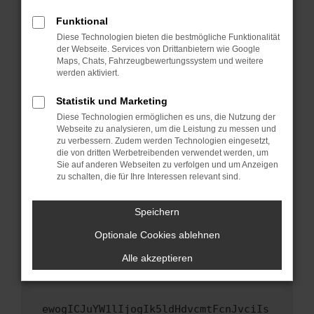
Fenster?
Funktional
Starte dein Gerät neu.
Diese Technologien bieten die bestmögliche Funktionalität
Das kann manchmal helfen, vorübergehende
der Webseite. Services von Drittanbietern wie Google
Maps, Chats, Fahrzeugbewertungssystem und weitere
Probleme zu beheben.
werden aktiviert.
Stelle sicher, dass dein Browser und dein
Betriebssystem auf dem neuesten Stand
Statistik und Marketing
sind.
Diese Technologien ermöglichen es uns, die Nutzung der
Webseite zu analysieren, um die Leistung zu messen und
Veraltete Software birgt nicht nur ein
zu verbessern. Zudem werden Technologien eingesetzt,
Sicherheitsrisiko, sondern kann auch dazu
die von dritten Werbetreibenden verwendet werden, um
führen, dass bestimmte Funktionen nicht mehr
Sie auf anderen Webseiten zu verfolgen und um Anzeigen
unterstützt werden.
zu schalten, die für Ihre Interessen relevant sind.
Wende dich an den Webseitenbetreiber.
Speichern
Wenn du alle oben genannten Schritte versucht
hast, kontaktiere uns bitte. Wir werden
Optionale Cookies ablehnen
versuchen, das Problem zu beheben. Du kannst
Alle akzeptieren
uns diesen Text schicken, um uns bei der
Fehlersuche zu unterstützen:
ewogICJuYW1lIjogIk5ldHdvcmtFcnJvciIs