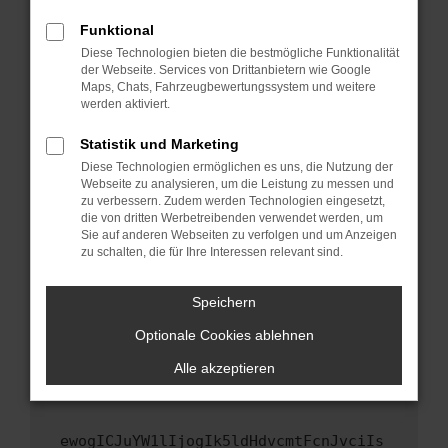
Fenster?
Funktional
Starte dein Gerät neu.
Diese Technologien bieten die bestmögliche Funktionalität
Das kann manchmal helfen, vorübergehende
der Webseite. Services von Drittanbietern wie Google
Maps, Chats, Fahrzeugbewertungssystem und weitere
Probleme zu beheben.
werden aktiviert.
Stelle sicher, dass dein Browser und dein
Betriebssystem auf dem neuesten Stand
Statistik und Marketing
sind.
Diese Technologien ermöglichen es uns, die Nutzung der
Webseite zu analysieren, um die Leistung zu messen und
Veraltete Software birgt nicht nur ein
zu verbessern. Zudem werden Technologien eingesetzt,
Sicherheitsrisiko, sondern kann auch dazu
die von dritten Werbetreibenden verwendet werden, um
führen, dass bestimmte Funktionen nicht mehr
Sie auf anderen Webseiten zu verfolgen und um Anzeigen
unterstützt werden.
zu schalten, die für Ihre Interessen relevant sind.
Wende dich an den Webseitenbetreiber.
Speichern
Wenn du alle oben genannten Schritte versucht
hast, kontaktiere uns bitte. Wir werden
Optionale Cookies ablehnen
versuchen, das Problem zu beheben. Du kannst
Alle akzeptieren
uns diesen Text schicken, um uns bei der
Fehlersuche zu unterstützen:
ewogICJuYW1lIjogIk5ldHdvcmtFcnJvciIs