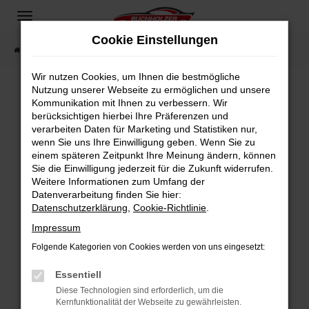
Zum
Hauptinhalt
Cookie Einstellungen
springen
Startseite
Fahrzeugangebote
Fahrzeugsuche
Wir nutzen Cookies, um Ihnen die bestmögliche
Nutzung unserer Webseite zu ermöglichen und unsere
Kommunikation mit Ihnen zu verbessern. Wir
Fehler: Network Error
berücksichtigen hierbei Ihre Präferenzen und
verarbeiten Daten für Marketing und Statistiken nur,
Beim Laden ist ein Fehler aufgetreten.
wenn Sie uns Ihre Einwilligung geben. Wenn Sie zu
Hier sind ein paar Tipps, die dir helfen können:
einem späteren Zeitpunkt Ihre Meinung ändern, können
Sie die Einwilligung jederzeit für die Zukunft widerrufen.
Überprüfe deine Firewall und deine
Weitere Informationen zum Umfang der
Internetverbindung.
Datenverarbeitung finden Sie hier:
Datenschutzerklärung
,
Cookie-Richtlinie
.
Laden andere Webseiten, zum Beispiel deine
Suchmaschine?
Impressum
Prüfe deine Browsererweiterungen.
Folgende Kategorien von Cookies werden von uns eingesetzt:
Manche Erweiterungen, wie Werbeblocker,
Essentiell
können das Laden bestimmter Seiten
verhindern. Funktioniert die Seite in einem
Diese Technologien sind erforderlich, um die
Kernfunktionalität der Webseite zu gewährleisten.
anderen Browser oder in einem privaten