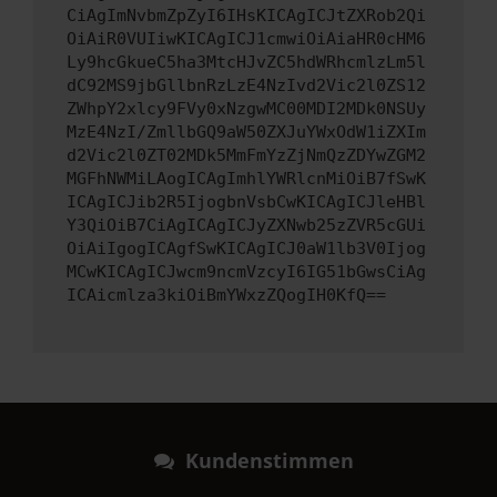
CiAgImNvbmZpZyI6IHsKICAgICJtZXRob2Qi
OiAiR0VUIiwKICAgICJ1cmwiOiAiaHR0cHM6
Ly9hcGkueC5ha3MtcHJvZC5hdWRhcmlzLm5l
dC92MS9jbGllbnRzLzE4NzIvd2Vic2l0ZS12
ZWhpY2xlcy9FVy0xNzgwMC00MDI2MDk0NSUy
MzE4NzI/ZmllbGQ9aW50ZXJuYWxOdW1iZXIm
d2Vic2l0ZT02MDk5MmFmYzZjNmQzZDYwZGM2
MGFhNWMiLAogICAgImhlYWRlcnMiOiB7fSwK
ICAgICJib2R5IjogbnVsbCwKICAgICJleHBl
Y3QiOiB7CiAgICAgICJyZXNwb25zZVR5cGUi
OiAiIgogICAgfSwKICAgICJ0aW1lb3V0Ijog
MCwKICAgICJwcm9ncmVzcyI6IG51bGwsCiAg
ICAicmlza3kiOiBmYWxzZQogIH0KfQ==
Kundenstimmen