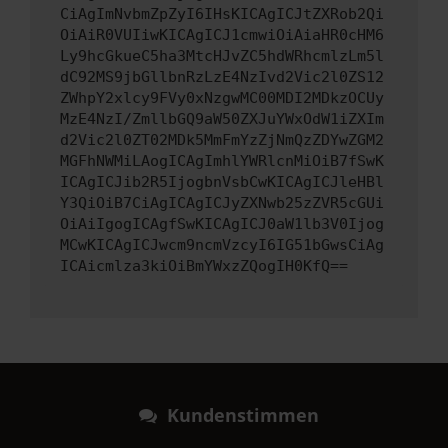
CiAgImNvbmZpZyI6IHsKICAgICJtZXRob2Qi
OiAiR0VUIiwKICAgICJ1cmwiOiAiaHR0cHM6
Ly9hcGkueC5ha3MtcHJvZC5hdWRhcmlzLm5l
dC92MS9jbGllbnRzLzE4NzIvd2Vic2l0ZS12
ZWhpY2xlcy9FVy0xNzgwMC00MDI2MDkzOCUy
MzE4NzI/ZmllbGQ9aW50ZXJuYWxOdW1iZXIm
d2Vic2l0ZT02MDk5MmFmYzZjNmQzZDYwZGM2
MGFhNWMiLAogICAgImhlYWRlcnMiOiB7fSwK
ICAgICJib2R5IjogbnVsbCwKICAgICJleHBl
Y3QiOiB7CiAgICAgICJyZXNwb25zZVR5cGUi
OiAiIgogICAgfSwKICAgICJ0aW1lb3V0Ijog
MCwKICAgICJwcm9ncmVzcyI6IG51bGwsCiAg
ICAicmlza3kiOiBmYWxzZQogIH0KfQ==
Kundenstimmen