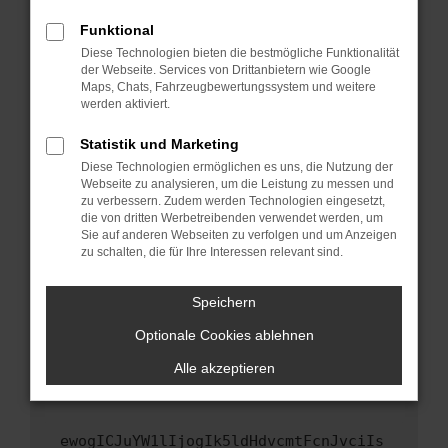
Fenster?
Funktional
Starte dein Gerät neu.
Diese Technologien bieten die bestmögliche Funktionalität
Das kann manchmal helfen, vorübergehende
der Webseite. Services von Drittanbietern wie Google
Maps, Chats, Fahrzeugbewertungssystem und weitere
Probleme zu beheben.
werden aktiviert.
Stelle sicher, dass dein Browser und dein
Betriebssystem auf dem neuesten Stand
Statistik und Marketing
sind.
Diese Technologien ermöglichen es uns, die Nutzung der
Webseite zu analysieren, um die Leistung zu messen und
Veraltete Software birgt nicht nur ein
zu verbessern. Zudem werden Technologien eingesetzt,
Sicherheitsrisiko, sondern kann auch dazu
die von dritten Werbetreibenden verwendet werden, um
führen, dass bestimmte Funktionen nicht mehr
Sie auf anderen Webseiten zu verfolgen und um Anzeigen
unterstützt werden.
zu schalten, die für Ihre Interessen relevant sind.
Wende dich an den Webseitenbetreiber.
Speichern
Wenn du alle oben genannten Schritte versucht
hast, kontaktiere uns bitte. Wir werden
Optionale Cookies ablehnen
versuchen, das Problem zu beheben. Du kannst
Alle akzeptieren
uns diesen Text schicken, um uns bei der
Fehlersuche zu unterstützen:
ewogICJuYW1lIjogIk5ldHdvcmtFcnJvciIs