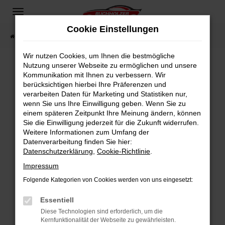
Zum
Hauptinhalt
Cookie Einstellungen
springen
Startseite
Fahrzeugangebote
Fahrzeugsuche
Wir nutzen Cookies, um Ihnen die bestmögliche
Nutzung unserer Webseite zu ermöglichen und unsere
Kommunikation mit Ihnen zu verbessern. Wir
Fehler: Network Error
berücksichtigen hierbei Ihre Präferenzen und
verarbeiten Daten für Marketing und Statistiken nur,
Beim Laden ist ein Fehler aufgetreten.
wenn Sie uns Ihre Einwilligung geben. Wenn Sie zu
Hier sind ein paar Tipps, die dir helfen können:
einem späteren Zeitpunkt Ihre Meinung ändern, können
Sie die Einwilligung jederzeit für die Zukunft widerrufen.
Überprüfe deine Firewall und deine
Weitere Informationen zum Umfang der
Internetverbindung.
Datenverarbeitung finden Sie hier:
Datenschutzerklärung
,
Cookie-Richtlinie
.
Laden andere Webseiten, zum Beispiel deine
Suchmaschine?
Impressum
Prüfe deine Browsererweiterungen.
Folgende Kategorien von Cookies werden von uns eingesetzt:
Manche Erweiterungen, wie Werbeblocker,
Essentiell
können das Laden bestimmter Seiten
verhindern. Funktioniert die Seite in einem
Diese Technologien sind erforderlich, um die
Kernfunktionalität der Webseite zu gewährleisten.
anderen Browser oder in einem privaten