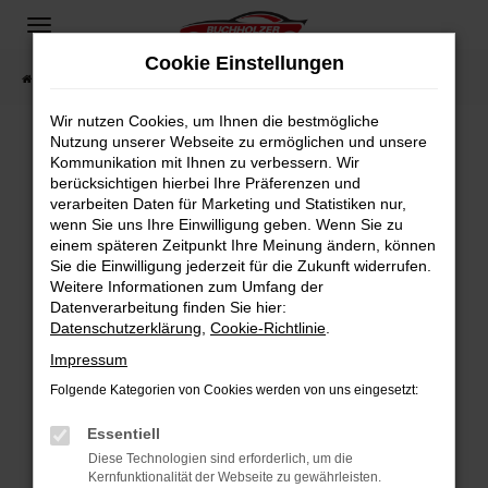
Zum
Hauptinhalt
Cookie Einstellungen
springen
Startseite
Fahrzeugangebote
Fahrzeugsuche
Wir nutzen Cookies, um Ihnen die bestmögliche
Nutzung unserer Webseite zu ermöglichen und unsere
Kommunikation mit Ihnen zu verbessern. Wir
Fehler: Network Error
berücksichtigen hierbei Ihre Präferenzen und
verarbeiten Daten für Marketing und Statistiken nur,
Beim Laden ist ein Fehler aufgetreten.
wenn Sie uns Ihre Einwilligung geben. Wenn Sie zu
Hier sind ein paar Tipps, die dir helfen können:
einem späteren Zeitpunkt Ihre Meinung ändern, können
Sie die Einwilligung jederzeit für die Zukunft widerrufen.
Überprüfe deine Firewall und deine
Weitere Informationen zum Umfang der
Internetverbindung.
Datenverarbeitung finden Sie hier:
Datenschutzerklärung
,
Cookie-Richtlinie
.
Laden andere Webseiten, zum Beispiel deine
Suchmaschine?
Impressum
Prüfe deine Browsererweiterungen.
Folgende Kategorien von Cookies werden von uns eingesetzt:
Manche Erweiterungen, wie Werbeblocker,
Essentiell
können das Laden bestimmter Seiten
verhindern. Funktioniert die Seite in einem
Diese Technologien sind erforderlich, um die
Kernfunktionalität der Webseite zu gewährleisten.
anderen Browser oder in einem privaten