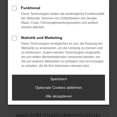
Fenster?
Funktional
Starte dein Gerät neu.
Diese Technologien bieten die bestmögliche Funktionalität
Das kann manchmal helfen, vorübergehende
der Webseite. Services von Drittanbietern wie Google
Maps, Chats, Fahrzeugbewertungssystem und weitere
Probleme zu beheben.
werden aktiviert.
Stelle sicher, dass dein Browser und dein
Betriebssystem auf dem neuesten Stand
Statistik und Marketing
sind.
Diese Technologien ermöglichen es uns, die Nutzung der
Webseite zu analysieren, um die Leistung zu messen und
Veraltete Software birgt nicht nur ein
zu verbessern. Zudem werden Technologien eingesetzt,
Sicherheitsrisiko, sondern kann auch dazu
die von dritten Werbetreibenden verwendet werden, um
führen, dass bestimmte Funktionen nicht mehr
Sie auf anderen Webseiten zu verfolgen und um Anzeigen
unterstützt werden.
zu schalten, die für Ihre Interessen relevant sind.
Wende dich an den Webseitenbetreiber.
Speichern
Wenn du alle oben genannten Schritte versucht
hast, kontaktiere uns bitte. Wir werden
Optionale Cookies ablehnen
versuchen, das Problem zu beheben. Du kannst
Alle akzeptieren
uns diesen Text schicken, um uns bei der
Fehlersuche zu unterstützen:
ewogICJuYW1lIjogIk5ldHdvcmtFcnJvciIs