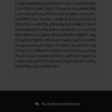
CiAgImNvbmZpZyI6IHsKICAgICJtZXRob2Qi
OiAiR0VUIiwKICAgICJ1cmwiOiAiaHR0cHM6
Ly9hcGkueC5ha3MtcHJvZC5hdWRhcmlzLm5l
dC92MS9jbGllbnRzLzE4NzIvd2Vic2l0ZS12
ZWhpY2xlcy9UVDEyMDUxNyUyMzE4NzI/Zmll
bGQ9aW50ZXJuYWxOdW1iZXImd2Vic2l0ZT02
MDk5MmFmYzZjNmQzZDYwZGM2MGFhNWMiLAog
ICAgImhlYWRlcnMiOiB7fSwKICAgICJib2R5
IjogbnVsbCwKICAgICJleHBlY3QiOiB7CiAg
ICAgICJyZXNwb25zZVR5cGUiOiAiIgogICAg
fSwKICAgICJ0aW1lb3V0IjogMCwKICAgICJw
cm9ncmVzcyI6IG51bGwsCiAgICAicmlza3ki
OiBmYWxzZQogIH0KfQ==
Kundenstimmen