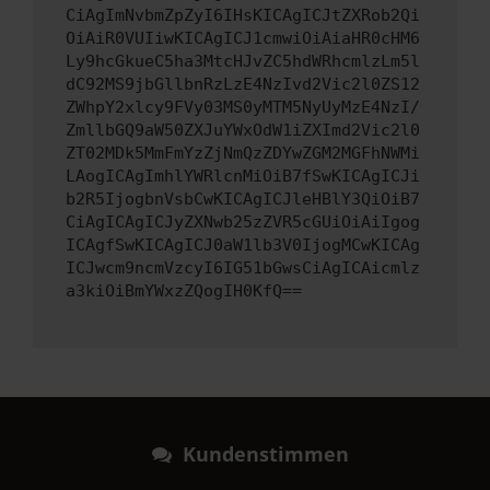
CiAgImNvbmZpZyI6IHsKICAgICJtZXRob2Qi
OiAiR0VUIiwKICAgICJ1cmwiOiAiaHR0cHM6
Ly9hcGkueC5ha3MtcHJvZC5hdWRhcmlzLm5l
dC92MS9jbGllbnRzLzE4NzIvd2Vic2l0ZS12
ZWhpY2xlcy9FVy03MS0yMTM5NyUyMzE4NzI/
ZmllbGQ9aW50ZXJuYWxOdW1iZXImd2Vic2l0
ZT02MDk5MmFmYzZjNmQzZDYwZGM2MGFhNWMi
LAogICAgImhlYWRlcnMiOiB7fSwKICAgICJi
b2R5IjogbnVsbCwKICAgICJleHBlY3QiOiB7
CiAgICAgICJyZXNwb25zZVR5cGUiOiAiIgog
ICAgfSwKICAgICJ0aW1lb3V0IjogMCwKICAg
ICJwcm9ncmVzcyI6IG51bGwsCiAgICAicmlz
a3kiOiBmYWxzZQogIH0KfQ==
Kundenstimmen