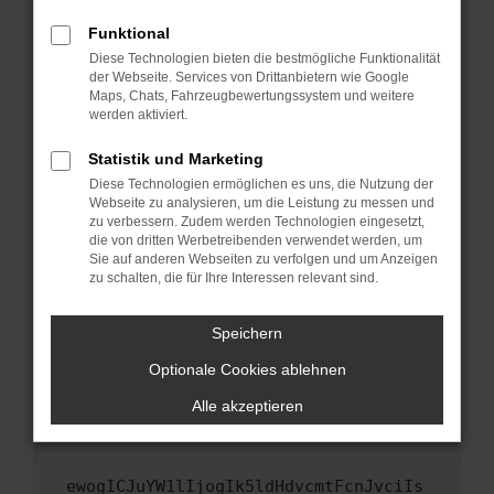
Fenster?
Funktional
Starte dein Gerät neu.
Diese Technologien bieten die bestmögliche Funktionalität
Das kann manchmal helfen, vorübergehende
der Webseite. Services von Drittanbietern wie Google
Maps, Chats, Fahrzeugbewertungssystem und weitere
Probleme zu beheben.
werden aktiviert.
Stelle sicher, dass dein Browser und dein
Betriebssystem auf dem neuesten Stand
Statistik und Marketing
sind.
Diese Technologien ermöglichen es uns, die Nutzung der
Webseite zu analysieren, um die Leistung zu messen und
Veraltete Software birgt nicht nur ein
zu verbessern. Zudem werden Technologien eingesetzt,
Sicherheitsrisiko, sondern kann auch dazu
die von dritten Werbetreibenden verwendet werden, um
führen, dass bestimmte Funktionen nicht mehr
Sie auf anderen Webseiten zu verfolgen und um Anzeigen
unterstützt werden.
zu schalten, die für Ihre Interessen relevant sind.
Wende dich an den Webseitenbetreiber.
Speichern
Wenn du alle oben genannten Schritte versucht
hast, kontaktiere uns bitte. Wir werden
Optionale Cookies ablehnen
versuchen, das Problem zu beheben. Du kannst
Alle akzeptieren
uns diesen Text schicken, um uns bei der
Fehlersuche zu unterstützen:
ewogICJuYW1lIjogIk5ldHdvcmtFcnJvciIs