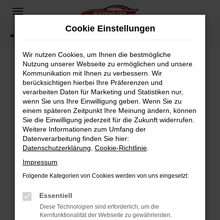
Zum
Hauptinhalt
Cookie Einstellungen
springen
Startseite
Fahrzeugangebote
Fahrzeugsuche
Wir nutzen Cookies, um Ihnen die bestmögliche
Nutzung unserer Webseite zu ermöglichen und unsere
Kommunikation mit Ihnen zu verbessern. Wir
Fehler: Network Error
berücksichtigen hierbei Ihre Präferenzen und
verarbeiten Daten für Marketing und Statistiken nur,
Beim Laden ist ein Fehler aufgetreten.
wenn Sie uns Ihre Einwilligung geben. Wenn Sie zu
Hier sind ein paar Tipps, die dir helfen können:
einem späteren Zeitpunkt Ihre Meinung ändern, können
Sie die Einwilligung jederzeit für die Zukunft widerrufen.
Überprüfe deine Firewall und deine
Weitere Informationen zum Umfang der
Internetverbindung.
Datenverarbeitung finden Sie hier:
Datenschutzerklärung
,
Cookie-Richtlinie
.
Laden andere Webseiten, zum Beispiel deine
Suchmaschine?
Impressum
Prüfe deine Browsererweiterungen.
Folgende Kategorien von Cookies werden von uns eingesetzt:
Manche Erweiterungen, wie Werbeblocker,
Essentiell
können das Laden bestimmter Seiten
verhindern. Funktioniert die Seite in einem
Diese Technologien sind erforderlich, um die
Kernfunktionalität der Webseite zu gewährleisten.
anderen Browser oder in einem privaten