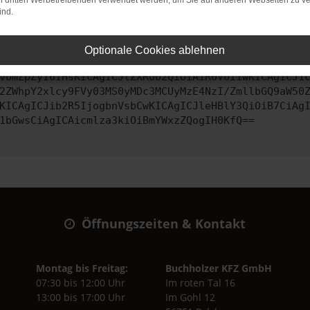
on dritten Werbetreibenden verwendet werden, um Sie auf anderen Webseiten zu ve
ind.
ontaktiere uns bitte. Wir werden versuchen, das Problem zu behe
Optionale Cookies ablehnen
vbmZpZyI6IHsKICAgICJtZXRob2QiOiAiR0VUIiwKICAgICJ1
2ZWhpY2xlcy9FVy03MS0yMDc3MCUyMzE4NzI/ZmllbGQ9aW50
KICAgICJib2R5IjogbnVsbCwKICAgICJleHBlY3QiOiB7CiAg
1bGwsCiAgICAicmlza3kiOiBmYWxzZQogIH0KfQ==
Öffnungszeiten & Kontakt
Montag bis Freitag:
Buchholzer KFZ GmbH
07:30 bis 12:00 Uhr
Im roten Tal 16
13:00 bis 17:00 Uhr
Im Gohl 12