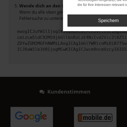
Technologien eingesetzt, die v
Wende dich an den Webseitenbetreiber.
die für Ihre Interessen relevant s
Wenn du alle oben genannten Schritte versucht hast, k
Fehlersuche zu unterstützen:
Speichern
ewogICJuYW1lIjogIk5ldHdvcmtFcnJvciIsCiAgImN
cmlzLm5ldC92MS9jbGllbnRzLzE4NzIvd2Vic2l0ZS1
ZDYwZGM2MGFhNWMiLAogICAgImhlYWRlcnMiOiB7fSw
ICJ0aW1lb3V0IjogMCwKICAgICJwcm9ncmVzcyI6IG5
Kundenstimmen