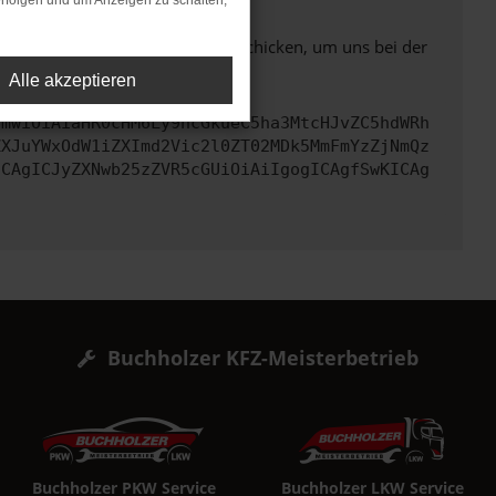
rfolgen und um Anzeigen zu schalten,
ben. Du kannst uns diesen Text schicken, um uns bei der
Alle akzeptieren
cmwiOiAiaHR0cHM6Ly9hcGkueC5ha3MtcHJvZC5hdWRh
ZXJuYWxOdW1iZXImd2Vic2l0ZT02MDk5MmFmYzZjNmQz
ICAgICJyZXNwb25zZVR5cGUiOiAiIgogICAgfSwKICAg
Buchholzer KFZ-Meisterbetrieb
Buchholzer PKW Service
Buchholzer LKW Service