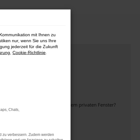
 Kommunikation mit Ihnen zu
stiken nur, wenn Sie uns Ihre
ung jederzeit für die Zukunft
ärung
,
Cookie-Richtlinie
.
inem anderen Browser oder in einem privaten Fenster?
Maps, Chats,
nd zu verbessern. Zudem werden
ht mehr unterstützt werden.