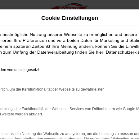
Cookie Einstellungen
ie bestmögliche Nutzung unserer Webseite zu ermöglichen und unsere
hierbei Ihre Präferenzen und verarbeiten Daten für Marketing und Stati
einem späteren Zeitpunkt Ihre Meinung ändern, können Sie die Einwillig
en zum Umfang der Datenverarbeitung finden Sie hier:
Datenschutzerkl
en von uns eingesetzt:
indung.
hine?
rlich, um die Kernfunktionalität der Webseite zu gewährleisten.
aden bestimmter Seiten verhindern. Funktioniert die Seite in e
estmögliche Funktionalität der Webseite. Services von Drittanbietern wie Google 
eitere werden aktiviert.
 zu beheben.
bssystem auf dem neuesten Stand sind.
 es uns, die Nutzung der Webseite zu analysieren, um die Leistung zu messen u
ko, sondern kann auch dazu führen, dass bestimmte Funktionen nic