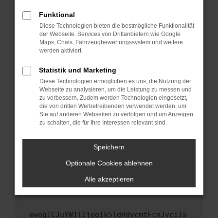
Fenster?
Funktional
Starte dein Gerät neu.
Diese Technologien bieten die bestmögliche Funktionalität
Das kann manchmal helfen, vorübergehende
der Webseite. Services von Drittanbietern wie Google
Maps, Chats, Fahrzeugbewertungssystem und weitere
Probleme zu beheben.
werden aktiviert.
Stelle sicher, dass dein Browser und dein
Betriebssystem auf dem neuesten Stand
Statistik und Marketing
sind.
Diese Technologien ermöglichen es uns, die Nutzung der
Webseite zu analysieren, um die Leistung zu messen und
Veraltete Software birgt nicht nur ein
zu verbessern. Zudem werden Technologien eingesetzt,
Sicherheitsrisiko, sondern kann auch dazu
die von dritten Werbetreibenden verwendet werden, um
führen, dass bestimmte Funktionen nicht mehr
Sie auf anderen Webseiten zu verfolgen und um Anzeigen
unterstützt werden.
zu schalten, die für Ihre Interessen relevant sind.
Wende dich an den Webseitenbetreiber.
Speichern
Wenn du alle oben genannten Schritte versucht
hast, kontaktiere uns bitte. Wir werden
Optionale Cookies ablehnen
versuchen, das Problem zu beheben. Du kannst
Alle akzeptieren
uns diesen Text schicken, um uns bei der
Fehlersuche zu unterstützen:
ewogICJuYW1lIjogIk5ldHdvcmtFcnJvciIs