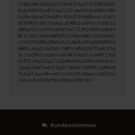
CiAgImNvbmZpZyI6IHsKICAgICJtZXRob2Qi
OiAiR0VUIiwKICAgICJ1cmwiOiAiaHR0cHM6
Ly9hcGkueC5ha3MtcHJvZC5hdWRhcmlzLm5l
dC92MS9jbGllbnRzLzE4NzIvd2Vic2l0ZS12
ZWhpY2xlcy9FVy03OTkxLTI2MjQ5MCUyMzE4
NzI/ZmllbGQ9aW50ZXJuYWxOdW1iZXImd2Vi
c2l0ZT02MDk5MmFmYzZjNmQzZDYwZGM2MGFh
NWMiLAogICAgImhlYWRlcnMiOiB7fSwKICAg
ICJib2R5IjogbnVsbCwKICAgICJleHBlY3Qi
OiB7CiAgICAgICJyZXNwb25zZVR5cGUiOiAi
IgogICAgfSwKICAgICJ0aW1lb3V0IjogMCwK
ICAgICJwcm9ncmVzcyI6IG51bGwsCiAgICAi
cmlza3kiOiBmYWxzZQogIH0KfQ==
Kundenstimmen