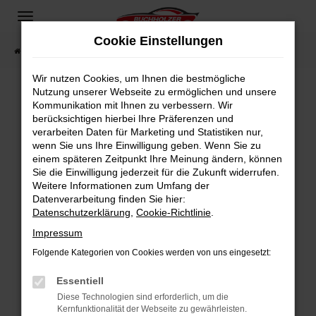
Zum
Hauptinhalt
Cookie Einstellungen
springen
Startseite
Fahrzeugangebote
Fahrzeugsuche
Wir nutzen Cookies, um Ihnen die bestmögliche
Nutzung unserer Webseite zu ermöglichen und unsere
Kommunikation mit Ihnen zu verbessern. Wir
Fehler: Network Error
berücksichtigen hierbei Ihre Präferenzen und
verarbeiten Daten für Marketing und Statistiken nur,
Beim Laden ist ein Fehler aufgetreten.
wenn Sie uns Ihre Einwilligung geben. Wenn Sie zu
Hier sind ein paar Tipps, die dir helfen können:
einem späteren Zeitpunkt Ihre Meinung ändern, können
Sie die Einwilligung jederzeit für die Zukunft widerrufen.
Überprüfe deine Firewall und deine
Weitere Informationen zum Umfang der
Internetverbindung.
Datenverarbeitung finden Sie hier:
Datenschutzerklärung
,
Cookie-Richtlinie
.
Laden andere Webseiten, zum Beispiel deine
Suchmaschine?
Impressum
Prüfe deine Browsererweiterungen.
Folgende Kategorien von Cookies werden von uns eingesetzt:
Manche Erweiterungen, wie Werbeblocker,
Essentiell
können das Laden bestimmter Seiten
verhindern. Funktioniert die Seite in einem
Diese Technologien sind erforderlich, um die
Kernfunktionalität der Webseite zu gewährleisten.
anderen Browser oder in einem privaten