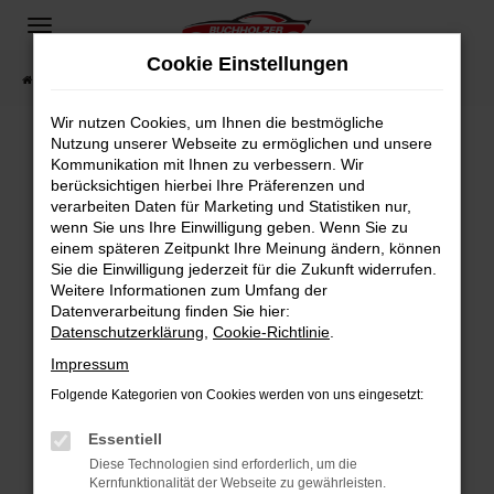
Zum
Hauptinhalt
Cookie Einstellungen
springen
Startseite
Fahrzeugangebote
Fahrzeugsuche
Wir nutzen Cookies, um Ihnen die bestmögliche
Nutzung unserer Webseite zu ermöglichen und unsere
Kommunikation mit Ihnen zu verbessern. Wir
Fehler: Network Error
berücksichtigen hierbei Ihre Präferenzen und
verarbeiten Daten für Marketing und Statistiken nur,
Beim Laden ist ein Fehler aufgetreten.
wenn Sie uns Ihre Einwilligung geben. Wenn Sie zu
Hier sind ein paar Tipps, die dir helfen können:
einem späteren Zeitpunkt Ihre Meinung ändern, können
Sie die Einwilligung jederzeit für die Zukunft widerrufen.
Überprüfe deine Firewall und deine
Weitere Informationen zum Umfang der
Internetverbindung.
Datenverarbeitung finden Sie hier:
Datenschutzerklärung
,
Cookie-Richtlinie
.
Laden andere Webseiten, zum Beispiel deine
Suchmaschine?
Impressum
Prüfe deine Browsererweiterungen.
Folgende Kategorien von Cookies werden von uns eingesetzt:
Manche Erweiterungen, wie Werbeblocker,
Essentiell
können das Laden bestimmter Seiten
verhindern. Funktioniert die Seite in einem
Diese Technologien sind erforderlich, um die
Kernfunktionalität der Webseite zu gewährleisten.
anderen Browser oder in einem privaten