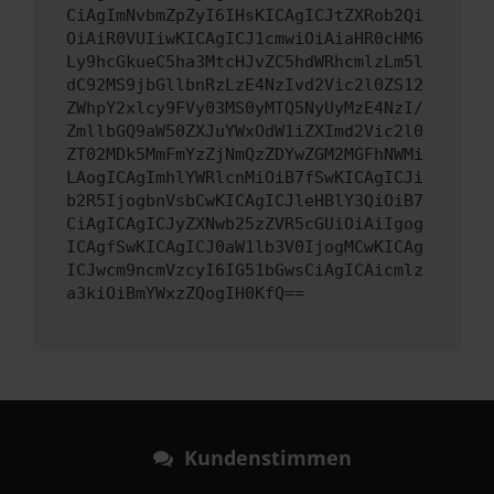
CiAgImNvbmZpZyI6IHsKICAgICJtZXRob2Qi
OiAiR0VUIiwKICAgICJ1cmwiOiAiaHR0cHM6
Ly9hcGkueC5ha3MtcHJvZC5hdWRhcmlzLm5l
dC92MS9jbGllbnRzLzE4NzIvd2Vic2l0ZS12
ZWhpY2xlcy9FVy03MS0yMTQ5NyUyMzE4NzI/
ZmllbGQ9aW50ZXJuYWxOdW1iZXImd2Vic2l0
ZT02MDk5MmFmYzZjNmQzZDYwZGM2MGFhNWMi
LAogICAgImhlYWRlcnMiOiB7fSwKICAgICJi
b2R5IjogbnVsbCwKICAgICJleHBlY3QiOiB7
CiAgICAgICJyZXNwb25zZVR5cGUiOiAiIgog
ICAgfSwKICAgICJ0aW1lb3V0IjogMCwKICAg
ICJwcm9ncmVzcyI6IG51bGwsCiAgICAicmlz
a3kiOiBmYWxzZQogIH0KfQ==
Kundenstimmen