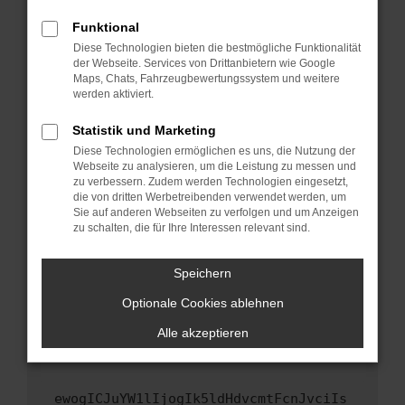
Fenster?
Funktional
Starte dein Gerät neu.
Diese Technologien bieten die bestmögliche Funktionalität
Das kann manchmal helfen, vorübergehende
der Webseite. Services von Drittanbietern wie Google
Maps, Chats, Fahrzeugbewertungssystem und weitere
Probleme zu beheben.
werden aktiviert.
Stelle sicher, dass dein Browser und dein
Betriebssystem auf dem neuesten Stand
Statistik und Marketing
sind.
Diese Technologien ermöglichen es uns, die Nutzung der
Webseite zu analysieren, um die Leistung zu messen und
Veraltete Software birgt nicht nur ein
zu verbessern. Zudem werden Technologien eingesetzt,
Sicherheitsrisiko, sondern kann auch dazu
die von dritten Werbetreibenden verwendet werden, um
führen, dass bestimmte Funktionen nicht mehr
Sie auf anderen Webseiten zu verfolgen und um Anzeigen
unterstützt werden.
zu schalten, die für Ihre Interessen relevant sind.
Wende dich an den Webseitenbetreiber.
Speichern
Wenn du alle oben genannten Schritte versucht
hast, kontaktiere uns bitte. Wir werden
Optionale Cookies ablehnen
versuchen, das Problem zu beheben. Du kannst
Alle akzeptieren
uns diesen Text schicken, um uns bei der
Fehlersuche zu unterstützen:
ewogICJuYW1lIjogIk5ldHdvcmtFcnJvciIs