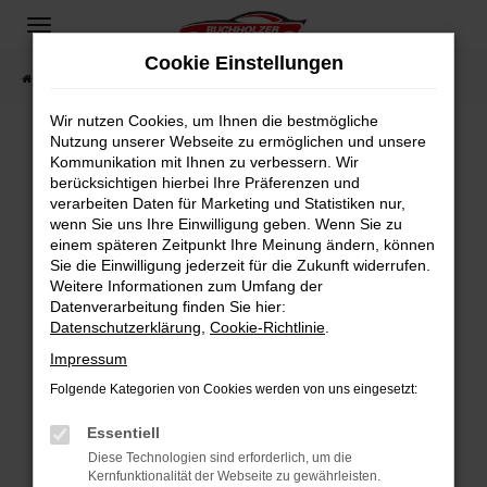
Zum
Hauptinhalt
Cookie Einstellungen
springen
Startseite
Fahrzeugangebote
Fahrzeugsuche
Wir nutzen Cookies, um Ihnen die bestmögliche
Nutzung unserer Webseite zu ermöglichen und unsere
Kommunikation mit Ihnen zu verbessern. Wir
Fehler: Network Error
berücksichtigen hierbei Ihre Präferenzen und
verarbeiten Daten für Marketing und Statistiken nur,
Beim Laden ist ein Fehler aufgetreten.
wenn Sie uns Ihre Einwilligung geben. Wenn Sie zu
Hier sind ein paar Tipps, die dir helfen können:
einem späteren Zeitpunkt Ihre Meinung ändern, können
Sie die Einwilligung jederzeit für die Zukunft widerrufen.
Überprüfe deine Firewall und deine
Weitere Informationen zum Umfang der
Internetverbindung.
Datenverarbeitung finden Sie hier:
Datenschutzerklärung
,
Cookie-Richtlinie
.
Laden andere Webseiten, zum Beispiel deine
Suchmaschine?
Impressum
Prüfe deine Browsererweiterungen.
Folgende Kategorien von Cookies werden von uns eingesetzt:
Manche Erweiterungen, wie Werbeblocker,
Essentiell
können das Laden bestimmter Seiten
verhindern. Funktioniert die Seite in einem
Diese Technologien sind erforderlich, um die
Kernfunktionalität der Webseite zu gewährleisten.
anderen Browser oder in einem privaten