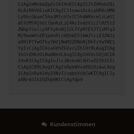
CiAgImNvbmZpZyI6IHsKICAgICJtZXRob2Qi
OiAiR0VUIiwKICAgICJ1cmwiOiAiaHR0cHM6
Ly9hcGkueC5ha3MtcHJvZC5hdWRhcmlzLm5l
dC92MS9jbGllbnRzLzE4NzIvd2Vic2l0ZS12
ZWhpY2xlcy9FVy0xNjI2LTYyMTE5JTIzMTg3
Mj9maWVsZD1pbnRlcm5hbE51bWJlciZ3ZWJz
aXRlPTYwOTkyYWZjNmM2ZDNkNjBkYzYwYWE1
YyIsCiAgICAiaGVhZGVycyI6IHt9LAogICAg
ImJvZHkiOiBudWxsLAogICAgImV4cGVjdCI6
IHsKICAgICAgInJlc3BvbnNlVHlwZSI6ICIi
CiAgICB9LAogICAgInRpbWVvdXQiOiAwLAog
ICAgInByb2dyZXNzIjogbnVsbCwKICAgICJy
aXNreSI6IGZhbHNlCiAgfQp9
Kundenstimmen