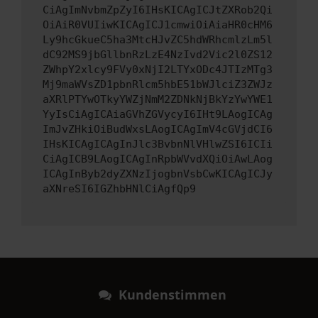
CiAgImNvbmZpZyI6IHsKICAgICJtZXRob2Qi
OiAiR0VUIiwKICAgICJ1cmwiOiAiaHR0cHM6
Ly9hcGkueC5ha3MtcHJvZC5hdWRhcmlzLm5l
dC92MS9jbGllbnRzLzE4NzIvd2Vic2l0ZS12
ZWhpY2xlcy9FVy0xNjI2LTYxODc4JTIzMTg3
Mj9maWVsZD1pbnRlcm5hbE51bWJlciZ3ZWJz
aXRlPTYwOTkyYWZjNmM2ZDNkNjBkYzYwYWE1
YyIsCiAgICAiaGVhZGVycyI6IHt9LAogICAg
ImJvZHkiOiBudWxsLAogICAgImV4cGVjdCI6
IHsKICAgICAgInJlc3BvbnNlVHlwZSI6ICIi
CiAgICB9LAogICAgInRpbWVvdXQiOiAwLAog
ICAgInByb2dyZXNzIjogbnVsbCwKICAgICJy
aXNreSI6IGZhbHNlCiAgfQp9
Kundenstimmen