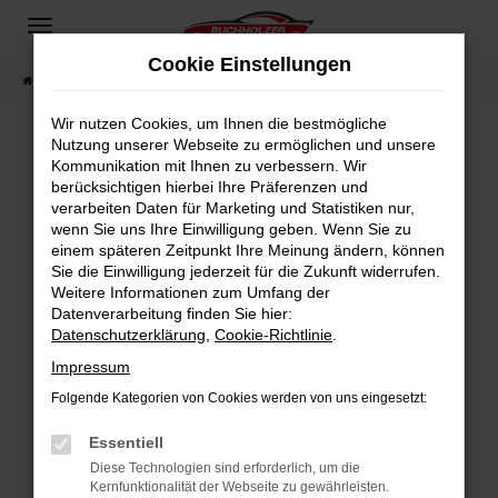
Zum
Hauptinhalt
Cookie Einstellungen
springen
Startseite
Fahrzeugangebote
Fahrzeugsuche
Wir nutzen Cookies, um Ihnen die bestmögliche
Nutzung unserer Webseite zu ermöglichen und unsere
Kommunikation mit Ihnen zu verbessern. Wir
Fehler: Network Error
berücksichtigen hierbei Ihre Präferenzen und
verarbeiten Daten für Marketing und Statistiken nur,
Beim Laden ist ein Fehler aufgetreten.
wenn Sie uns Ihre Einwilligung geben. Wenn Sie zu
Hier sind ein paar Tipps, die dir helfen können:
einem späteren Zeitpunkt Ihre Meinung ändern, können
Sie die Einwilligung jederzeit für die Zukunft widerrufen.
Überprüfe deine Firewall und deine
Weitere Informationen zum Umfang der
Internetverbindung.
Datenverarbeitung finden Sie hier:
Datenschutzerklärung
,
Cookie-Richtlinie
.
Laden andere Webseiten, zum Beispiel deine
Suchmaschine?
Impressum
Prüfe deine Browsererweiterungen.
Folgende Kategorien von Cookies werden von uns eingesetzt:
Manche Erweiterungen, wie Werbeblocker,
Essentiell
können das Laden bestimmter Seiten
verhindern. Funktioniert die Seite in einem
Diese Technologien sind erforderlich, um die
Kernfunktionalität der Webseite zu gewährleisten.
anderen Browser oder in einem privaten