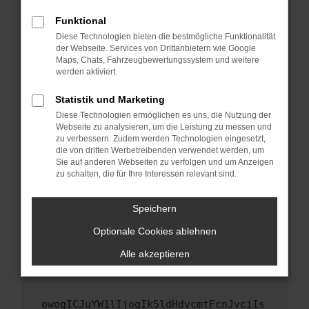
Fenster?
Funktional
Starte dein Gerät neu.
Diese Technologien bieten die bestmögliche Funktionalität
Das kann manchmal helfen, vorübergehende
der Webseite. Services von Drittanbietern wie Google
Maps, Chats, Fahrzeugbewertungssystem und weitere
Probleme zu beheben.
werden aktiviert.
Stelle sicher, dass dein Browser und dein
Betriebssystem auf dem neuesten Stand
Statistik und Marketing
sind.
Diese Technologien ermöglichen es uns, die Nutzung der
Webseite zu analysieren, um die Leistung zu messen und
Veraltete Software birgt nicht nur ein
zu verbessern. Zudem werden Technologien eingesetzt,
Sicherheitsrisiko, sondern kann auch dazu
die von dritten Werbetreibenden verwendet werden, um
führen, dass bestimmte Funktionen nicht mehr
Sie auf anderen Webseiten zu verfolgen und um Anzeigen
unterstützt werden.
zu schalten, die für Ihre Interessen relevant sind.
Wende dich an den Webseitenbetreiber.
Speichern
Wenn du alle oben genannten Schritte versucht
hast, kontaktiere uns bitte. Wir werden
Optionale Cookies ablehnen
versuchen, das Problem zu beheben. Du kannst
Alle akzeptieren
uns diesen Text schicken, um uns bei der
Fehlersuche zu unterstützen:
ewogICJuYW1lIjogIk5ldHdvcmtFcnJvciIs