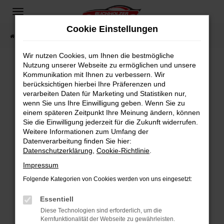
Zum
Hauptinhalt
Cookie Einstellungen
springen
Startseite
Fahrzeugangebote
Fahrzeugsuche
Wir nutzen Cookies, um Ihnen die bestmögliche
Nutzung unserer Webseite zu ermöglichen und unsere
Kommunikation mit Ihnen zu verbessern. Wir
Fehler: Network Error
berücksichtigen hierbei Ihre Präferenzen und
verarbeiten Daten für Marketing und Statistiken nur,
Beim Laden ist ein Fehler aufgetreten.
wenn Sie uns Ihre Einwilligung geben. Wenn Sie zu
Hier sind ein paar Tipps, die dir helfen können:
einem späteren Zeitpunkt Ihre Meinung ändern, können
Sie die Einwilligung jederzeit für die Zukunft widerrufen.
Überprüfe deine Firewall und deine
Weitere Informationen zum Umfang der
Internetverbindung.
Datenverarbeitung finden Sie hier:
Datenschutzerklärung
,
Cookie-Richtlinie
.
Laden andere Webseiten, zum Beispiel deine
Suchmaschine?
Impressum
Prüfe deine Browsererweiterungen.
Folgende Kategorien von Cookies werden von uns eingesetzt:
Manche Erweiterungen, wie Werbeblocker,
Essentiell
können das Laden bestimmter Seiten
verhindern. Funktioniert die Seite in einem
Diese Technologien sind erforderlich, um die
Kernfunktionalität der Webseite zu gewährleisten.
anderen Browser oder in einem privaten