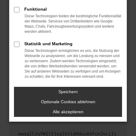
Fenster?
Funktional
Starte dein Gerät neu.
Diese Technologien bieten die bestmögliche Funktionalität
Das kann manchmal helfen, vorübergehende
der Webseite. Services von Drittanbietern wie Google
Maps, Chats, Fahrzeugbewertungssystem und weitere
Probleme zu beheben.
werden aktiviert.
Stelle sicher, dass dein Browser und dein
Betriebssystem auf dem neuesten Stand
Statistik und Marketing
sind.
Diese Technologien ermöglichen es uns, die Nutzung der
Webseite zu analysieren, um die Leistung zu messen und
Veraltete Software birgt nicht nur ein
zu verbessern. Zudem werden Technologien eingesetzt,
Sicherheitsrisiko, sondern kann auch dazu
die von dritten Werbetreibenden verwendet werden, um
führen, dass bestimmte Funktionen nicht mehr
Sie auf anderen Webseiten zu verfolgen und um Anzeigen
unterstützt werden.
zu schalten, die für Ihre Interessen relevant sind.
Wende dich an den Webseitenbetreiber.
Speichern
Wenn du alle oben genannten Schritte versucht
hast, kontaktiere uns bitte. Wir werden
Optionale Cookies ablehnen
versuchen, das Problem zu beheben. Du kannst
Alle akzeptieren
uns diesen Text schicken, um uns bei der
Fehlersuche zu unterstützen:
ewogICJuYW1lIjogIk5ldHdvcmtFcnJvciIs