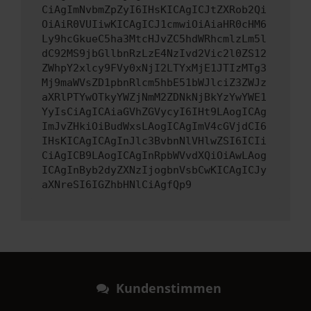
CiAgImNvbmZpZyI6IHsKICAgICJtZXRob2Qi
OiAiR0VUIiwKICAgICJ1cmwiOiAiaHR0cHM6
Ly9hcGkueC5ha3MtcHJvZC5hdWRhcmlzLm5l
dC92MS9jbGllbnRzLzE4NzIvd2Vic2l0ZS12
ZWhpY2xlcy9FVy0xNjI2LTYxMjE1JTIzMTg3
Mj9maWVsZD1pbnRlcm5hbE51bWJlciZ3ZWJz
aXRlPTYwOTkyYWZjNmM2ZDNkNjBkYzYwYWE1
YyIsCiAgICAiaGVhZGVycyI6IHt9LAogICAg
ImJvZHkiOiBudWxsLAogICAgImV4cGVjdCI6
IHsKICAgICAgInJlc3BvbnNlVHlwZSI6ICIi
CiAgICB9LAogICAgInRpbWVvdXQiOiAwLAog
ICAgInByb2dyZXNzIjogbnVsbCwKICAgICJy
aXNreSI6IGZhbHNlCiAgfQp9
Kundenstimmen