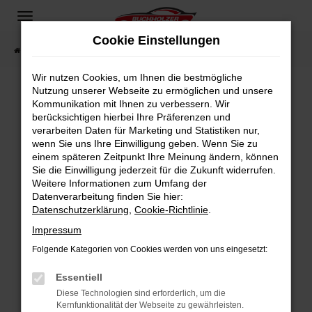
Zum
Hauptinhalt
Cookie Einstellungen
springen
Startseite
Fahrzeugangebote
Fahrzeugsuche
Wir nutzen Cookies, um Ihnen die bestmögliche
Nutzung unserer Webseite zu ermöglichen und unsere
Kommunikation mit Ihnen zu verbessern. Wir
Fehler: Network Error
berücksichtigen hierbei Ihre Präferenzen und
verarbeiten Daten für Marketing und Statistiken nur,
Beim Laden ist ein Fehler aufgetreten.
wenn Sie uns Ihre Einwilligung geben. Wenn Sie zu
Hier sind ein paar Tipps, die dir helfen können:
einem späteren Zeitpunkt Ihre Meinung ändern, können
Sie die Einwilligung jederzeit für die Zukunft widerrufen.
Überprüfe deine Firewall und deine
Weitere Informationen zum Umfang der
Internetverbindung.
Datenverarbeitung finden Sie hier:
Datenschutzerklärung
,
Cookie-Richtlinie
.
Laden andere Webseiten, zum Beispiel deine
Suchmaschine?
Impressum
Prüfe deine Browsererweiterungen.
Folgende Kategorien von Cookies werden von uns eingesetzt:
Manche Erweiterungen, wie Werbeblocker,
Essentiell
können das Laden bestimmter Seiten
verhindern. Funktioniert die Seite in einem
Diese Technologien sind erforderlich, um die
Kernfunktionalität der Webseite zu gewährleisten.
anderen Browser oder in einem privaten