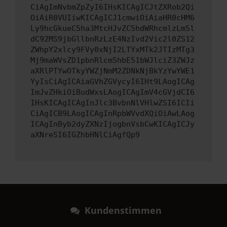
CiAgImNvbmZpZyI6IHsKICAgICJtZXRob2Qi
OiAiR0VUIiwKICAgICJ1cmwiOiAiaHR0cHM6
Ly9hcGkueC5ha3MtcHJvZC5hdWRhcmlzLm5l
dC92MS9jbGllbnRzLzE4NzIvd2Vic2l0ZS12
ZWhpY2xlcy9FVy0xNjI2LTYxMTk2JTIzMTg3
Mj9maWVsZD1pbnRlcm5hbE51bWJlciZ3ZWJz
aXRlPTYwOTkyYWZjNmM2ZDNkNjBkYzYwYWE1
YyIsCiAgICAiaGVhZGVycyI6IHt9LAogICAg
ImJvZHkiOiBudWxsLAogICAgImV4cGVjdCI6
IHsKICAgICAgInJlc3BvbnNlVHlwZSI6ICIi
CiAgICB9LAogICAgInRpbWVvdXQiOiAwLAog
ICAgInByb2dyZXNzIjogbnVsbCwKICAgICJy
aXNreSI6IGZhbHNlCiAgfQp9
Kundenstimmen