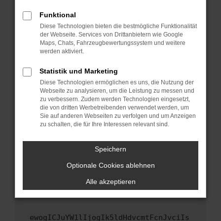
Fenster?
Funktional
Starte dein Gerät neu.
Diese Technologien bieten die bestmögliche Funktionalität
Das kann manchmal helfen, vorübergehende
der Webseite. Services von Drittanbietern wie Google
Maps, Chats, Fahrzeugbewertungssystem und weitere
Probleme zu beheben.
werden aktiviert.
Stelle sicher, dass dein Browser und dein
Betriebssystem auf dem neuesten Stand
Statistik und Marketing
sind.
Diese Technologien ermöglichen es uns, die Nutzung der
Webseite zu analysieren, um die Leistung zu messen und
Veraltete Software birgt nicht nur ein
zu verbessern. Zudem werden Technologien eingesetzt,
Sicherheitsrisiko, sondern kann auch dazu
die von dritten Werbetreibenden verwendet werden, um
führen, dass bestimmte Funktionen nicht mehr
Sie auf anderen Webseiten zu verfolgen und um Anzeigen
unterstützt werden.
zu schalten, die für Ihre Interessen relevant sind.
Wende dich an den Webseitenbetreiber.
Speichern
Wenn du alle oben genannten Schritte versucht
hast, kontaktiere uns bitte. Wir werden
Optionale Cookies ablehnen
versuchen, das Problem zu beheben. Du kannst
Alle akzeptieren
uns diesen Text schicken, um uns bei der
Fehlersuche zu unterstützen:
ewogICJuYW1lIjogIk5ldHdvcmtFcnJvciIs