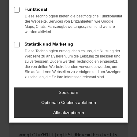
Fenster?
Funktional
Starte dein Gerät neu.
Diese Technologien bieten die bestmögliche Funktionalität
Das kann manchmal helfen, vorübergehende
der Webseite. Services von Drittanbietern wie Google
Maps, Chats, Fahrzeugbewertungssystem und weitere
Probleme zu beheben.
werden aktiviert.
Stelle sicher, dass dein Browser und dein
Betriebssystem auf dem neuesten Stand
Statistik und Marketing
sind.
Diese Technologien ermöglichen es uns, die Nutzung der
Webseite zu analysieren, um die Leistung zu messen und
Veraltete Software birgt nicht nur ein
zu verbessern. Zudem werden Technologien eingesetzt,
Sicherheitsrisiko, sondern kann auch dazu
die von dritten Werbetreibenden verwendet werden, um
führen, dass bestimmte Funktionen nicht mehr
Sie auf anderen Webseiten zu verfolgen und um Anzeigen
unterstützt werden.
zu schalten, die für Ihre Interessen relevant sind.
Wende dich an den Webseitenbetreiber.
Speichern
Wenn du alle oben genannten Schritte versucht
hast, kontaktiere uns bitte. Wir werden
Optionale Cookies ablehnen
versuchen, das Problem zu beheben. Du kannst
Alle akzeptieren
uns diesen Text schicken, um uns bei der
Fehlersuche zu unterstützen:
ewogICJuYW1lIjogIk5ldHdvcmtFcnJvciIs