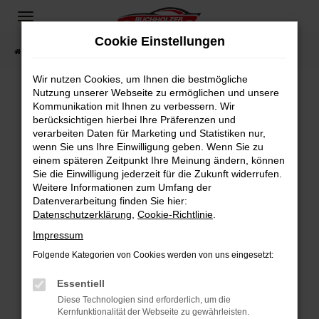
Zum
Hauptinhalt
Cookie Einstellungen
springen
Startseite
Fahrzeugangebote
Fahrzeugsuche
Wir nutzen Cookies, um Ihnen die bestmögliche
Nutzung unserer Webseite zu ermöglichen und unsere
Kommunikation mit Ihnen zu verbessern. Wir
Fehler: Network Error
berücksichtigen hierbei Ihre Präferenzen und
verarbeiten Daten für Marketing und Statistiken nur,
Beim Laden ist ein Fehler aufgetreten.
wenn Sie uns Ihre Einwilligung geben. Wenn Sie zu
Hier sind ein paar Tipps, die dir helfen können:
einem späteren Zeitpunkt Ihre Meinung ändern, können
Sie die Einwilligung jederzeit für die Zukunft widerrufen.
Überprüfe deine Firewall und deine
Weitere Informationen zum Umfang der
Internetverbindung.
Datenverarbeitung finden Sie hier:
Datenschutzerklärung
,
Cookie-Richtlinie
.
Laden andere Webseiten, zum Beispiel deine
Suchmaschine?
Impressum
Prüfe deine Browsererweiterungen.
Folgende Kategorien von Cookies werden von uns eingesetzt:
Manche Erweiterungen, wie Werbeblocker,
Essentiell
können das Laden bestimmter Seiten
verhindern. Funktioniert die Seite in einem
Diese Technologien sind erforderlich, um die
Kernfunktionalität der Webseite zu gewährleisten.
anderen Browser oder in einem privaten