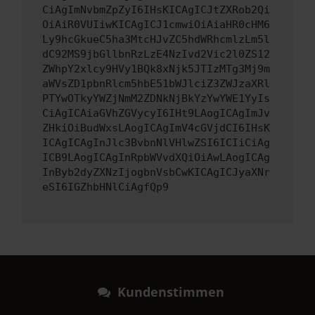
CiAgImNvbmZpZyI6IHsKICAgICJtZXRob2Qi
OiAiR0VUIiwKICAgICJ1cmwiOiAiaHR0cHM6
Ly9hcGkueC5ha3MtcHJvZC5hdWRhcmlzLm5l
dC92MS9jbGllbnRzLzE4NzIvd2Vic2l0ZS12
ZWhpY2xlcy9HVy1BQk8xNjk5JTIzMTg3Mj9m
aWVsZD1pbnRlcm5hbE51bWJlciZ3ZWJzaXRl
PTYwOTkyYWZjNmM2ZDNkNjBkYzYwYWE1YyIs
CiAgICAiaGVhZGVycyI6IHt9LAogICAgImJv
ZHkiOiBudWxsLAogICAgImV4cGVjdCI6IHsK
ICAgICAgInJlc3BvbnNlVHlwZSI6ICIiCiAg
ICB9LAogICAgInRpbWVvdXQiOiAwLAogICAg
InByb2dyZXNzIjogbnVsbCwKICAgICJyaXNr
eSI6IGZhbHNlCiAgfQp9
Kundenstimmen