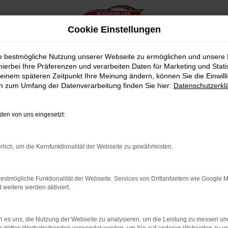
Cookie Einstellungen
ie bestmögliche Nutzung unserer Webseite zu ermöglichen und unsere
hierbei Ihre Präferenzen und verarbeiten Daten für Marketing und Stati
einem späteren Zeitpunkt Ihre Meinung ändern, können Sie die Einwillig
en zum Umfang der Datenverarbeitung finden Sie hier:
Datenschutzerkl
en von uns eingesetzt:
indung.
hine?
rlich, um die Kernfunktionalität der Webseite zu gewährleisten.
aden bestimmter Seiten verhindern. Funktioniert die Seite in e
estmögliche Funktionalität der Webseite. Services von Drittanbietern wie Google 
eitere werden aktiviert.
 zu beheben.
bssystem auf dem neuesten Stand sind.
 es uns, die Nutzung der Webseite zu analysieren, um die Leistung zu messen u
ko, sondern kann auch dazu führen, dass bestimmte Funktionen nic