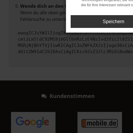
Technologien eingesetzt, die v
Wende dich an den Webseitenbetreiber.
die für Ihre Interessen relevant s
Wenn du alle oben genannten Schritte versucht hast, k
Fehlersuche zu unterstützen:
Speichern
ewogICJuYW1lIjogIk5ldHdvcmtFcnJvciIsCiAgImN
cmlzLm5ldC92MS9jbGllbnRzLzE4NzIvd2Vic2l0ZS1
MGRjNjBhYTVjIiwKICAgICJoZWFkZXJzIjoge30sCiA
dGltZW91dCI6IDAsCiAgICAicHJvZ3Jlc3MiOiBudWx
Kundenstimmen