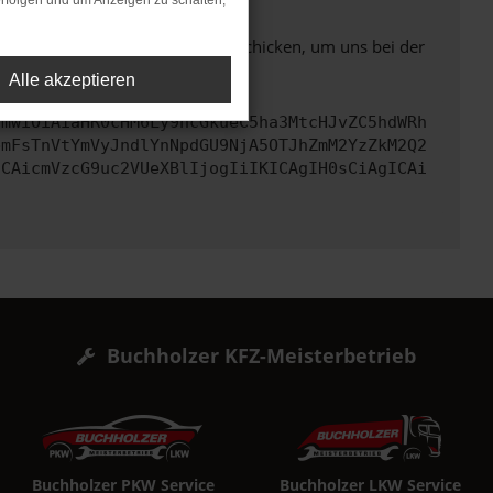
rfolgen und um Anzeigen zu schalten,
ben. Du kannst uns diesen Text schicken, um uns bei der
Alle akzeptieren
cmwiOiAiaHR0cHM6Ly9hcGkueC5ha3MtcHJvZC5hdWRh
bmFsTnVtYmVyJndlYnNpdGU9NjA5OTJhZmM2YzZkM2Q2
ICAicmVzcG9uc2VUeXBlIjogIiIKICAgIH0sCiAgICAi
Buchholzer KFZ-Meisterbetrieb
Buchholzer PKW Service
Buchholzer LKW Service