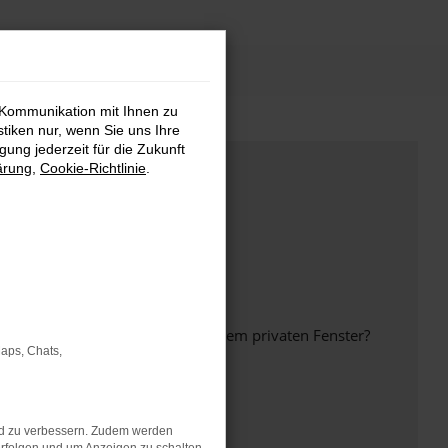
 Kommunikation mit Ihnen zu
stiken nur, wenn Sie uns Ihre
ung jederzeit für die Zukunft
ärung
,
Cookie-Richtlinie
.
inem anderen Browser oder in einem privaten Fenster?
Maps, Chats,
nd zu verbessern. Zudem werden
ht mehr unterstützt werden.