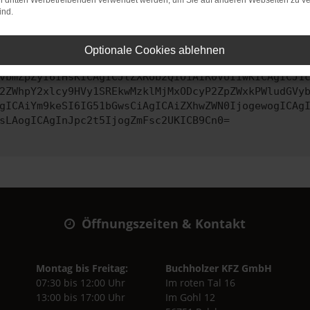
on dritten Werbetreibenden verwendet werden, um Sie auf anderen Webseiten zu ve
ind.
ontaktiere uns bitte. Wir werden versuchen, das Problem zu behe
Optionale Cookies ablehnen
vbmZpZyI6IHsKICAgICJtZXRob2QiOiAiR0VUIiwKICAgICJ1
2ZWhpY2xlcy9HVy1SREkwMzklMjMxODcyP2ZpZWxkPWludGVy
gICAiYm9keSI6IG51bGwsCiAgICAiZXhwZWN0IjogewogICAg
sLAogICAgInJpc2t5IjogZmFsc2UKICB9Cn0=
Öffnungszeiten & Kontakt
Montag bis Freitag:
Buchholzer KFZ GmbH
07:30 bis 12:00 Uhr
Im roten Tal 16
13:00 bis 17:00 Uhr
Im Gohl 12