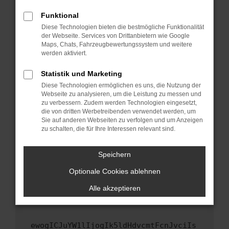
Fenster?
Funktional
Starte dein Gerät neu.
Diese Technologien bieten die bestmögliche Funktionalität
Das kann manchmal helfen, vorübergehende
der Webseite. Services von Drittanbietern wie Google
Maps, Chats, Fahrzeugbewertungssystem und weitere
Probleme zu beheben.
werden aktiviert.
Stelle sicher, dass dein Browser und dein
Betriebssystem auf dem neuesten Stand
Statistik und Marketing
sind.
Diese Technologien ermöglichen es uns, die Nutzung der
Webseite zu analysieren, um die Leistung zu messen und
Veraltete Software birgt nicht nur ein
zu verbessern. Zudem werden Technologien eingesetzt,
Sicherheitsrisiko, sondern kann auch dazu
die von dritten Werbetreibenden verwendet werden, um
führen, dass bestimmte Funktionen nicht mehr
Sie auf anderen Webseiten zu verfolgen und um Anzeigen
unterstützt werden.
zu schalten, die für Ihre Interessen relevant sind.
Wende dich an den Webseitenbetreiber.
Speichern
Wenn du alle oben genannten Schritte versucht
hast, kontaktiere uns bitte. Wir werden
Optionale Cookies ablehnen
versuchen, das Problem zu beheben. Du kannst
Alle akzeptieren
uns diesen Text schicken, um uns bei der
Fehlersuche zu unterstützen:
ewogICJuYW1lIjogIk5ldHdvcmtFcnJvciIs