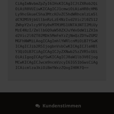
CiAgImNvbmZpZyI6IHsKICAgICJtZXRob2Qi
OiAiR0VUIiwKICAgICJ1cmwiOiAiaHR0cHM6
Ly9hcGkueC5ha3MtcHJvZC5hdWRhcmlzLm5l
dC92MS9jbGllbnRzLzE4NzIvd2Vic2l0ZS12
ZWhpY2xlcy9FVy0xMTM3MS1UNTA3NTI2MiUy
MzE4NzI/ZmllbGQ9aW50ZXJuYWxOdW1iZXIm
d2Vic2l0ZT02MDk5MmFmYzZjNmQzZDYwZGM2
MGFhNWMiLAogICAgImhlYWRlcnMiOiB7fSwK
ICAgICJib2R5IjogbnVsbCwKICAgICJleHBl
Y3QiOiB7CiAgICAgICJyZXNwb25zZVR5cGUi
OiAiIgogICAgfSwKICAgICJ0aW1lb3V0Ijog
MCwKICAgICJwcm9ncmVzcyI6IG51bGwsCiAg
ICAicmlza3kiOiBmYWxzZQogIH0KfQ==
Kundenstimmen