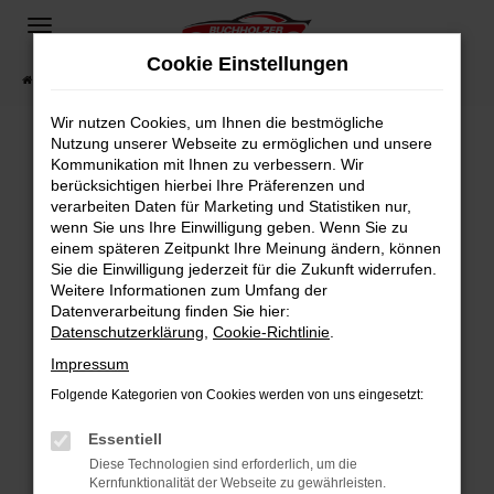
Zum
Hauptinhalt
Cookie Einstellungen
springen
Startseite
Fahrzeugangebote
Fahrzeugsuche
Wir nutzen Cookies, um Ihnen die bestmögliche
Nutzung unserer Webseite zu ermöglichen und unsere
Kommunikation mit Ihnen zu verbessern. Wir
Fehler: Network Error
berücksichtigen hierbei Ihre Präferenzen und
verarbeiten Daten für Marketing und Statistiken nur,
Beim Laden ist ein Fehler aufgetreten.
wenn Sie uns Ihre Einwilligung geben. Wenn Sie zu
Hier sind ein paar Tipps, die dir helfen können:
einem späteren Zeitpunkt Ihre Meinung ändern, können
Sie die Einwilligung jederzeit für die Zukunft widerrufen.
Überprüfe deine Firewall und deine
Weitere Informationen zum Umfang der
Internetverbindung.
Datenverarbeitung finden Sie hier:
Datenschutzerklärung
,
Cookie-Richtlinie
.
Laden andere Webseiten, zum Beispiel deine
Suchmaschine?
Impressum
Prüfe deine Browsererweiterungen.
Folgende Kategorien von Cookies werden von uns eingesetzt:
Manche Erweiterungen, wie Werbeblocker,
Essentiell
können das Laden bestimmter Seiten
verhindern. Funktioniert die Seite in einem
Diese Technologien sind erforderlich, um die
Kernfunktionalität der Webseite zu gewährleisten.
anderen Browser oder in einem privaten