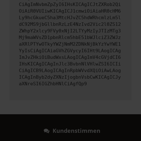
CiAgImNvbmZpZyI6IHsKICAgICJtZXRob2Qi
OiAiR0VUIiwKICAgICJ1cmwiOiAiaHR0cHM6
Ly9hcGkueC5ha3MtcHJvZC5hdWRhcmlzLm5l
dC92MS9jbGllbnRzLzE4NzIvd2Vic2l0ZS12
ZWhpY2xlcy9FVy0xNjI2LTYyMzIyJTIzMTg3
Mj9maWVsZD1pbnRlcm5hbE51bWJlciZ3ZWJz
aXRlPTYwOTkyYWZjNmM2ZDNkNjBkYzYwYWE1
YyIsCiAgICAiaGVhZGVycyI6IHt9LAogICAg
ImJvZHkiOiBudWxsLAogICAgImV4cGVjdCI6
IHsKICAgICAgInJlc3BvbnNlVHlwZSI6ICIi
CiAgICB9LAogICAgInRpbWVvdXQiOiAwLAog
ICAgInByb2dyZXNzIjogbnVsbCwKICAgICJy
aXNreSI6IGZhbHNlCiAgfQp9
Kundenstimmen