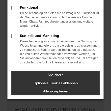
Fenster?
Funktional
Starte dein Gerät neu.
Diese Technologien bieten die bestmögliche Funktionalität
Das kann manchmal helfen, vorübergehende
der Webseite. Services von Drittanbietern wie Google
Maps, Chats, Fahrzeugbewertungssystem und weitere
Probleme zu beheben.
werden aktiviert.
Stelle sicher, dass dein Browser und dein
Betriebssystem auf dem neuesten Stand
Statistik und Marketing
sind.
Diese Technologien ermöglichen es uns, die Nutzung der
Webseite zu analysieren, um die Leistung zu messen und
Veraltete Software birgt nicht nur ein
zu verbessern. Zudem werden Technologien eingesetzt,
Sicherheitsrisiko, sondern kann auch dazu
die von dritten Werbetreibenden verwendet werden, um
führen, dass bestimmte Funktionen nicht mehr
Sie auf anderen Webseiten zu verfolgen und um Anzeigen
unterstützt werden.
zu schalten, die für Ihre Interessen relevant sind.
Wende dich an den Webseitenbetreiber.
Speichern
Wenn du alle oben genannten Schritte versucht
hast, kontaktiere uns bitte. Wir werden
Optionale Cookies ablehnen
versuchen, das Problem zu beheben. Du kannst
Alle akzeptieren
uns diesen Text schicken, um uns bei der
Fehlersuche zu unterstützen:
ewogICJuYW1lIjogIk5ldHdvcmtFcnJvciIs