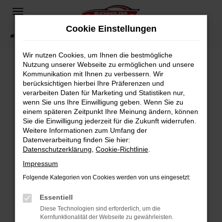
Zum
Hauptinhalt
Cookie Einstellungen
springen
Startseite
Fahrzeugangebote
Fahrzeugsuche
Wir nutzen Cookies, um Ihnen die bestmögliche
Nutzung unserer Webseite zu ermöglichen und unsere
Kommunikation mit Ihnen zu verbessern. Wir
Fehler: Network Error
berücksichtigen hierbei Ihre Präferenzen und
verarbeiten Daten für Marketing und Statistiken nur,
Beim Laden ist ein Fehler aufgetreten.
wenn Sie uns Ihre Einwilligung geben. Wenn Sie zu
Hier sind ein paar Tipps, die dir helfen können:
einem späteren Zeitpunkt Ihre Meinung ändern, können
Sie die Einwilligung jederzeit für die Zukunft widerrufen.
Überprüfe deine Firewall und deine
Weitere Informationen zum Umfang der
Internetverbindung.
Datenverarbeitung finden Sie hier:
Datenschutzerklärung
,
Cookie-Richtlinie
.
Laden andere Webseiten, zum Beispiel deine
Suchmaschine?
Impressum
Prüfe deine Browsererweiterungen.
Folgende Kategorien von Cookies werden von uns eingesetzt:
Manche Erweiterungen, wie Werbeblocker,
Essentiell
können das Laden bestimmter Seiten
verhindern. Funktioniert die Seite in einem
Diese Technologien sind erforderlich, um die
Kernfunktionalität der Webseite zu gewährleisten.
anderen Browser oder in einem privaten