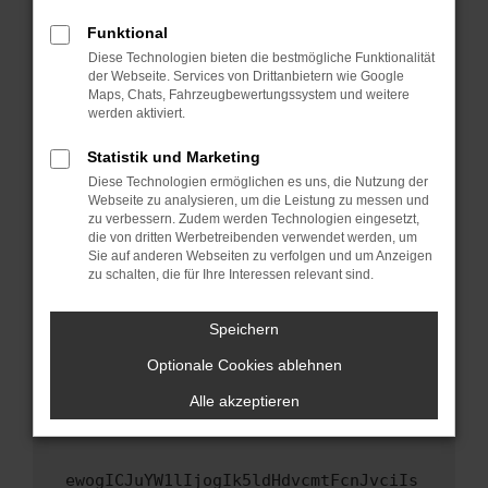
Fenster?
Funktional
Starte dein Gerät neu.
Diese Technologien bieten die bestmögliche Funktionalität
Das kann manchmal helfen, vorübergehende
der Webseite. Services von Drittanbietern wie Google
Maps, Chats, Fahrzeugbewertungssystem und weitere
Probleme zu beheben.
werden aktiviert.
Stelle sicher, dass dein Browser und dein
Betriebssystem auf dem neuesten Stand
Statistik und Marketing
sind.
Diese Technologien ermöglichen es uns, die Nutzung der
Webseite zu analysieren, um die Leistung zu messen und
Veraltete Software birgt nicht nur ein
zu verbessern. Zudem werden Technologien eingesetzt,
Sicherheitsrisiko, sondern kann auch dazu
die von dritten Werbetreibenden verwendet werden, um
führen, dass bestimmte Funktionen nicht mehr
Sie auf anderen Webseiten zu verfolgen und um Anzeigen
unterstützt werden.
zu schalten, die für Ihre Interessen relevant sind.
Wende dich an den Webseitenbetreiber.
Speichern
Wenn du alle oben genannten Schritte versucht
hast, kontaktiere uns bitte. Wir werden
Optionale Cookies ablehnen
versuchen, das Problem zu beheben. Du kannst
Alle akzeptieren
uns diesen Text schicken, um uns bei der
Fehlersuche zu unterstützen:
ewogICJuYW1lIjogIk5ldHdvcmtFcnJvciIs