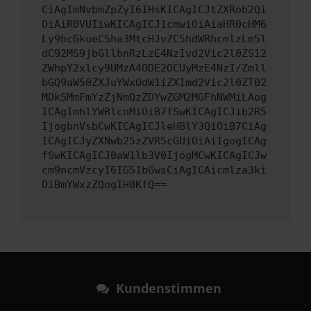
CiAgImNvbmZpZyI6IHsKICAgICJtZXRob2Qi
OiAiR0VUIiwKICAgICJ1cmwiOiAiaHR0cHM6
Ly9hcGkueC5ha3MtcHJvZC5hdWRhcmlzLm5l
dC92MS9jbGllbnRzLzE4NzIvd2Vic2l0ZS12
ZWhpY2xlcy9UMzA4ODE2OCUyMzE4NzI/Zmll
bGQ9aW50ZXJuYWxOdW1iZXImd2Vic2l0ZT02
MDk5MmFmYzZjNmQzZDYwZGM2MGFhNWMiLAog
ICAgImhlYWRlcnMiOiB7fSwKICAgICJib2R5
IjogbnVsbCwKICAgICJleHBlY3QiOiB7CiAg
ICAgICJyZXNwb25zZVR5cGUiOiAiIgogICAg
fSwKICAgICJ0aW1lb3V0IjogMCwKICAgICJw
cm9ncmVzcyI6IG51bGwsCiAgICAicmlza3ki
OiBmYWxzZQogIH0KfQ==
Kundenstimmen