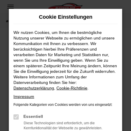
Zum
Hauptinhalt
Cookie Einstellungen
springen
Startseite
Fahrzeugangebote
Fahrzeugsuche
Wir nutzen Cookies, um Ihnen die bestmögliche
Nutzung unserer Webseite zu ermöglichen und unsere
Kommunikation mit Ihnen zu verbessern. Wir
Fehler: Network Error
berücksichtigen hierbei Ihre Präferenzen und
verarbeiten Daten für Marketing und Statistiken nur,
Beim Laden ist ein Fehler aufgetreten.
wenn Sie uns Ihre Einwilligung geben. Wenn Sie zu
Hier sind ein paar Tipps, die dir helfen können:
einem späteren Zeitpunkt Ihre Meinung ändern, können
Sie die Einwilligung jederzeit für die Zukunft widerrufen.
Überprüfe deine Firewall und deine
Weitere Informationen zum Umfang der
Internetverbindung.
Datenverarbeitung finden Sie hier:
Datenschutzerklärung
,
Cookie-Richtlinie
.
Laden andere Webseiten, zum Beispiel deine
Suchmaschine?
Impressum
Prüfe deine Browsererweiterungen.
Folgende Kategorien von Cookies werden von uns eingesetzt:
Manche Erweiterungen, wie Werbeblocker,
Essentiell
können das Laden bestimmter Seiten
verhindern. Funktioniert die Seite in einem
Diese Technologien sind erforderlich, um die
Kernfunktionalität der Webseite zu gewährleisten.
anderen Browser oder in einem privaten