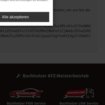
rfolgen und um Anzeigen zu schalten,
ben. Du kannst uns diesen Text schicken, um uns bei der
Alle akzeptieren
cmwiOiAiaHR0cHM6Ly9hcGkueC5ha3MtcHJvZC5hdWRh
dW1iZXImd2Vic2l0ZT02MDk5MmFmYzZjNmQzZDYwZGM2
ZXNwb25zZVR5cGUiOiAiIgogICAgfSwKICAgICJ0aW1l
Buchholzer KFZ-Meisterbetrieb
Buchholzer PKW Service
Buchholzer LKW Service