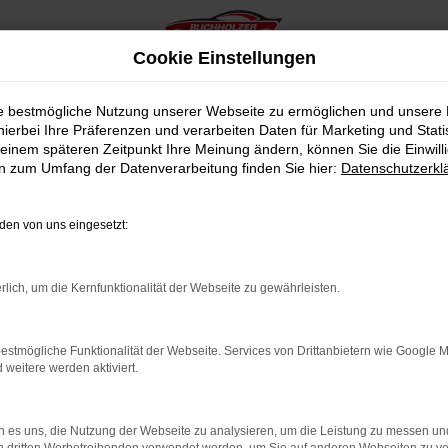
Cookie Einstellungen
ie bestmögliche Nutzung unserer Webseite zu ermöglichen und unsere
hierbei Ihre Präferenzen und verarbeiten Daten für Marketing und Stati
einem späteren Zeitpunkt Ihre Meinung ändern, können Sie die Einwillig
en zum Umfang der Datenverarbeitung finden Sie hier:
Datenschutzerkl
en von uns eingesetzt:
indung.
hine?
rlich, um die Kernfunktionalität der Webseite zu gewährleisten.
aden bestimmter Seiten verhindern. Funktioniert die Seite in e
estmögliche Funktionalität der Webseite. Services von Drittanbietern wie Google 
eitere werden aktiviert.
 zu beheben.
bssystem auf dem neuesten Stand sind.
 es uns, die Nutzung der Webseite zu analysieren, um die Leistung zu messen u
ko, sondern kann auch dazu führen, dass bestimmte Funktionen nic