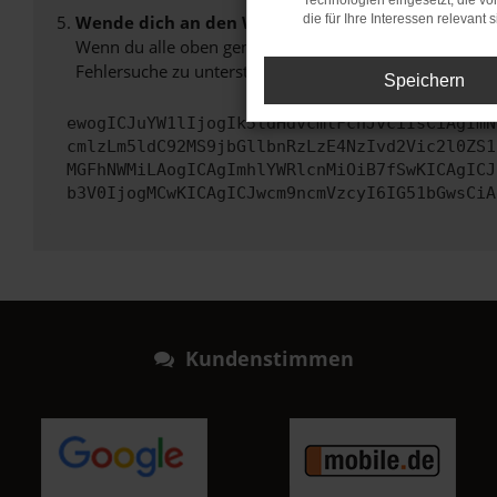
Technologien eingesetzt, die v
Wende dich an den Webseitenbetreiber.
die für Ihre Interessen relevant s
Wenn du alle oben genannten Schritte versucht hast, k
Fehlersuche zu unterstützen:
Speichern
ewogICJuYW1lIjogIk5ldHdvcmtFcnJvciIsCiAgImN
cmlzLm5ldC92MS9jbGllbnRzLzE4NzIvd2Vic2l0ZS1
MGFhNWMiLAogICAgImhlYWRlcnMiOiB7fSwKICAgICJ
b3V0IjogMCwKICAgICJwcm9ncmVzcyI6IG51bGwsCiA
Kundenstimmen