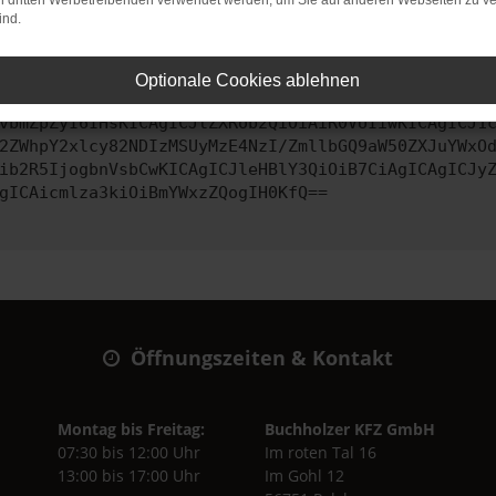
on dritten Werbetreibenden verwendet werden, um Sie auf anderen Webseiten zu ve
ind.
ontaktiere uns bitte. Wir werden versuchen, das Problem zu behe
Optionale Cookies ablehnen
vbmZpZyI6IHsKICAgICJtZXRob2QiOiAiR0VUIiwKICAgICJ1
2ZWhpY2xlcy82NDIzMSUyMzE4NzI/ZmllbGQ9aW50ZXJuYWxO
ib2R5IjogbnVsbCwKICAgICJleHBlY3QiOiB7CiAgICAgICJy
gICAicmlza3kiOiBmYWxzZQogIH0KfQ==
Öffnungszeiten & Kontakt
Montag bis Freitag:
Buchholzer KFZ GmbH
07:30 bis 12:00 Uhr
Im roten Tal 16
13:00 bis 17:00 Uhr
Im Gohl 12