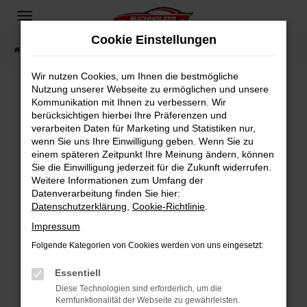
Zum
Hauptinhalt
Cookie Einstellungen
springen
Startseite
Fahrzeugangebote
Fahrzeugsuche
Wir nutzen Cookies, um Ihnen die bestmögliche
Nutzung unserer Webseite zu ermöglichen und unsere
Kommunikation mit Ihnen zu verbessern. Wir
Fehler: Network Error
berücksichtigen hierbei Ihre Präferenzen und
verarbeiten Daten für Marketing und Statistiken nur,
Beim Laden ist ein Fehler aufgetreten.
wenn Sie uns Ihre Einwilligung geben. Wenn Sie zu
Hier sind ein paar Tipps, die dir helfen können:
einem späteren Zeitpunkt Ihre Meinung ändern, können
Sie die Einwilligung jederzeit für die Zukunft widerrufen.
Überprüfe deine Firewall und deine
Weitere Informationen zum Umfang der
Internetverbindung.
Datenverarbeitung finden Sie hier:
Datenschutzerklärung
,
Cookie-Richtlinie
.
Laden andere Webseiten, zum Beispiel deine
Suchmaschine?
Impressum
Prüfe deine Browsererweiterungen.
Folgende Kategorien von Cookies werden von uns eingesetzt:
Manche Erweiterungen, wie Werbeblocker,
Essentiell
können das Laden bestimmter Seiten
verhindern. Funktioniert die Seite in einem
Diese Technologien sind erforderlich, um die
Kernfunktionalität der Webseite zu gewährleisten.
anderen Browser oder in einem privaten