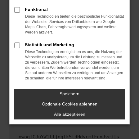
Fenster?
Funktional
Starte dein Gerät neu.
Diese Technologien bieten die bestmögliche Funktionalität
Das kann manchmal helfen, vorübergehende
der Webseite. Services von Drittanbietern wie Google
Maps, Chats, Fahrzeugbewertungssystem und weitere
Probleme zu beheben.
werden aktiviert.
Stelle sicher, dass dein Browser und dein
Betriebssystem auf dem neuesten Stand
Statistik und Marketing
sind.
Diese Technologien ermöglichen es uns, die Nutzung der
Webseite zu analysieren, um die Leistung zu messen und
Veraltete Software birgt nicht nur ein
zu verbessern. Zudem werden Technologien eingesetzt,
Sicherheitsrisiko, sondern kann auch dazu
die von dritten Werbetreibenden verwendet werden, um
führen, dass bestimmte Funktionen nicht mehr
Sie auf anderen Webseiten zu verfolgen und um Anzeigen
unterstützt werden.
zu schalten, die für Ihre Interessen relevant sind.
Wende dich an den Webseitenbetreiber.
Speichern
Wenn du alle oben genannten Schritte versucht
hast, kontaktiere uns bitte. Wir werden
Optionale Cookies ablehnen
versuchen, das Problem zu beheben. Du kannst
Alle akzeptieren
uns diesen Text schicken, um uns bei der
Fehlersuche zu unterstützen:
ewogICJuYW1lIjogIk5ldHdvcmtFcnJvciIs