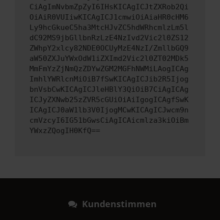
CiAgImNvbmZpZyI6IHsKICAgICJtZXRob2Qi
OiAiR0VUIiwKICAgICJ1cmwiOiAiaHR0cHM6
Ly9hcGkueC5ha3MtcHJvZC5hdWRhcmlzLm5l
dC92MS9jbGllbnRzLzE4NzIvd2Vic2l0ZS12
ZWhpY2xlcy82NDE0OCUyMzE4NzI/ZmllbGQ9
aW50ZXJuYWxOdW1iZXImd2Vic2l0ZT02MDk5
MmFmYzZjNmQzZDYwZGM2MGFhNWMiLAogICAg
ImhlYWRlcnMiOiB7fSwKICAgICJib2R5Ijog
bnVsbCwKICAgICJleHBlY3QiOiB7CiAgICAg
ICJyZXNwb25zZVR5cGUiOiAiIgogICAgfSwK
ICAgICJ0aW1lb3V0IjogMCwKICAgICJwcm9n
cmVzcyI6IG51bGwsCiAgICAicmlza3kiOiBm
YWxzZQogIH0KfQ==
Kundenstimmen