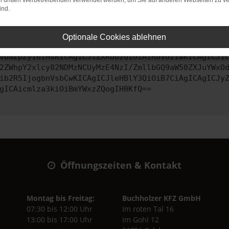
on dritten Werbetreibenden verwendet werden, um Sie auf anderen Webseiten zu ve
ind.
ontaktiere uns bitte. Wir werden versuchen, das Problem zu behe
Optionale Cookies ablehnen
vbmZpZyI6IHsKICAgICJtZXRob2QiOiAiR0VUIiwKICAgICJ1
2ZWhpY2xlcy82NDMzNCUyMzE4NzI/ZmllbGQ9aW50ZXJuYWxO
ib2R5IjogbnVsbCwKICAgICJleHBlY3QiOiB7CiAgICAgICJy
gICAicmlza3kiOiBmYWxzZQogIH0KfQ==
Öffnungszeiten & Kontakt
Montag bis Freitag:
Buchholzer KFZ GmbH
07:30 bis 12:00 Uhr
Im roten Tal 16
13:00 bis 17:00 Uhr
Im Gohl 12