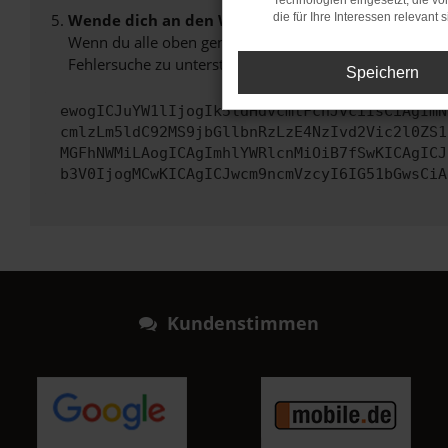
Technologien eingesetzt, die v
Wende dich an den Webseitenbetreiber.
die für Ihre Interessen relevant s
Wenn du alle oben genannten Schritte versucht hast, k
Fehlersuche zu unterstützen:
Speichern
ewogICJuYW1lIjogIk5ldHdvcmtFcnJvciIsCiAgImN
cmlzLm5ldC92MS9jbGllbnRzLzE4NzIvd2Vic2l0ZS1
MGFhNWMiLAogICAgImhlYWRlcnMiOiB7fSwKICAgICJ
b3V0IjogMCwKICAgICJwcm9ncmVzcyI6IG51bGwsCiA
Kundenstimmen