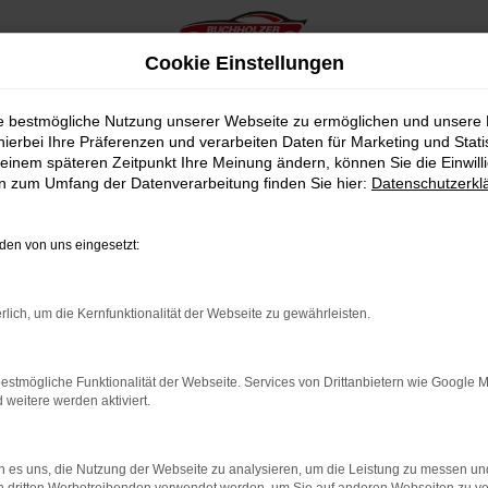
Cookie Einstellungen
ie bestmögliche Nutzung unserer Webseite zu ermöglichen und unsere
hierbei Ihre Präferenzen und verarbeiten Daten für Marketing und Stati
einem späteren Zeitpunkt Ihre Meinung ändern, können Sie die Einwillig
en zum Umfang der Datenverarbeitung finden Sie hier:
Datenschutzerkl
en von uns eingesetzt:
indung.
hine?
rlich, um die Kernfunktionalität der Webseite zu gewährleisten.
aden bestimmter Seiten verhindern. Funktioniert die Seite in e
estmögliche Funktionalität der Webseite. Services von Drittanbietern wie Google 
eitere werden aktiviert.
 zu beheben.
bssystem auf dem neuesten Stand sind.
 es uns, die Nutzung der Webseite zu analysieren, um die Leistung zu messen u
ko, sondern kann auch dazu führen, dass bestimmte Funktionen nic