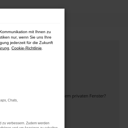
 Kommunikation mit Ihnen zu
stiken nur, wenn Sie uns Ihre
ung jederzeit für die Zukunft
ärung
,
Cookie-Richtlinie
.
inem anderen Browser oder in einem privaten Fenster?
Maps, Chats,
nd zu verbessern. Zudem werden
ht mehr unterstützt werden.