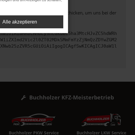
rfolgen und um Anzeigen zu schalten,
ben. Du kannst uns diesen Text schicken, um uns bei der
Alle akzeptieren
cmwiOiAiaHR0cHM6Ly9hcGkueC5ha3MtcHJvZC5hdWRh
dW1iZXImd2Vic2l0ZT02MDk5MmFmYzZjNmQzZDYwZGM2
ZXNwb25zZVR5cGUiOiAiIgogICAgfSwKICAgICJ0aW1l
Buchholzer KFZ-Meisterbetrieb
Buchholzer PKW Service
Buchholzer LKW Service